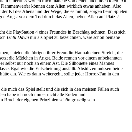
 allem Überfluss wollen mich manche von denen auch noch töten. All
er Flammenwerfer können dem Alien wirklich etwas anhaben. Also
der KI des Aliens und der Wege, die es nimmt, sorgen beim Spielen
en Angst vor dem Tod durch das Alien, heben Alien auf Platz 2
acht die PlayStation 4 eines Freundes in Beschlag nehmen. Dass sich
Doch
Until Dawn
nur als Spiel zu bezeichnen, wäre schon beinahe
en, spielen die übrigen ihrer Freundin Hannah einen Streich, die
versetzt die Mädchen in Angst. Beide rennen vor einem unbekannten
ber selbst nur noch an einem Ast. Die Silhouette eines Mannes
lasse. Egal wie die Entscheidung ausfällt. Abstürzen müssen beide
te ein. Wie es dann weitergeht, sollte jeder Horror-Fan in den
die mich das Spiel stellt und die sich in den meisten Fällen auch
elen habe ich noch immer nicht alle Enden und
 Bruch der eigenen Prinzipien schön gruselig sein.