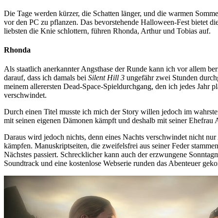
Die Tage werden kürzer, die Schatten länger, und die warmen Sommert
vor den PC zu pflanzen. Das bevorstehende Halloween-Fest bietet die 
liebsten die Knie schlottern, führen Rhonda, Arthur und Tobias auf.
Rhonda
Als staatlich anerkannter Angsthase der Runde kann ich vor allem ber
darauf, dass ich damals bei
Silent Hill 3
ungefähr zwei Stunden durchge
meinem allerersten Dead-Space-Spieldurchgang, den ich jedes Jahr pla
verschwindet.
Durch einen Titel musste ich mich der Story willen jedoch im wahrs
mit seinen eigenen Dämonen kämpft und deshalb mit seiner Ehefrau Ali
Daraus wird jedoch nichts, denn eines Nachts verschwindet nicht nur
kämpfen. Manuskriptseiten, die zweifelsfrei aus seiner Feder stammen
Nächstes passiert. Schrecklicher kann auch der erzwungene Sonntagm
Soundtrack und eine kostenlose Webserie runden das Abenteuer gekonnt