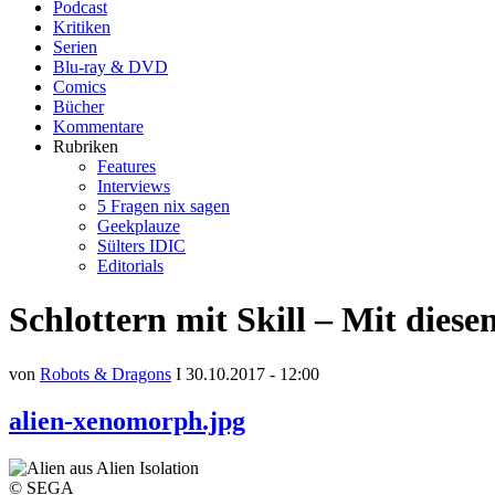
Podcast
Kritiken
Serien
Blu-ray & DVD
Comics
Bücher
Kommentare
Rubriken
Features
Interviews
5 Fragen nix sagen
Geekplauze
Sülters IDIC
Editorials
Schlottern mit Skill – Mit dies
von
Robots & Dragons
I 30.10.2017 - 12:00
alien-xenomorph.jpg
© SEGA