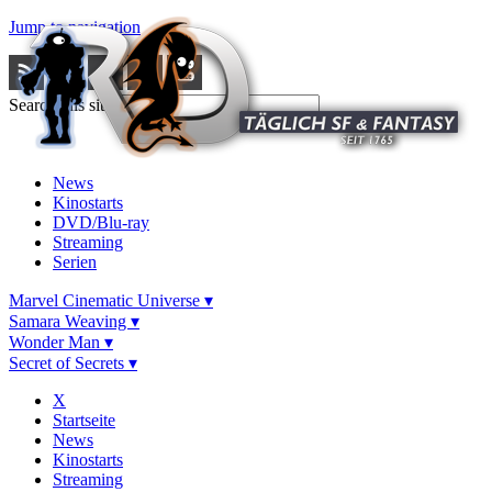
Jump to navigation
Search this site
News
Kinostarts
DVD/Blu-ray
Streaming
Serien
Marvel Cinematic Universe ▾
Samara Weaving ▾
Wonder Man ▾
Secret of Secrets ▾
X
Startseite
News
Kinostarts
Streaming