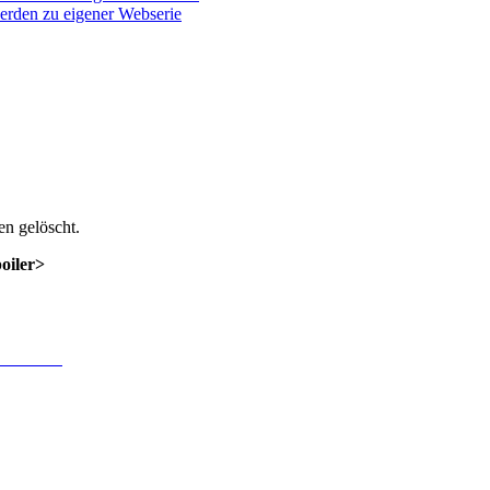
werden zu eigener Webserie
n gelöscht.
poiler>
 Anmeldung
.