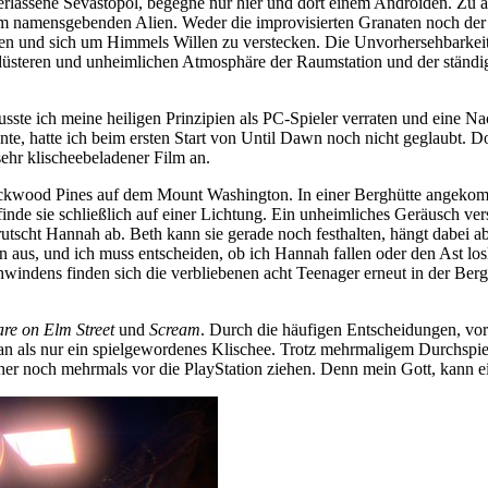
verlassene Sevastopol, begegne nur hier und dort einem Androiden. Zu
 dem namensgebenden Alien. Weder die improvisierten Granaten noch d
n und sich um Himmels Willen zu verstecken. Die Unvorhersehbarkeit 
üsteren und unheimlichen Atmosphäre der Raumstation und der ständig
sste ich meine heiligen Prinzipien als PC-Spieler verraten und eine N
te, hatte ich beim ersten Start von Until Dawn noch nicht geglaubt. 
 sehr klischeebeladener Film an.
lackwood Pines auf dem Mount Washington. In einer Berghütte angekomm
nd finde sie schließlich auf einer Lichtung. Ein unheimliches Geräusch 
rutscht Hannah ab. Beth kann sie gerade noch festhalten, hängt dabei a
 aus, und ich muss entscheiden, ob ich Hannah fallen oder den Ast los
dens finden sich die verbliebenen acht Teenager erneut in der Berghüt
re on Elm Street
und
Scream
. Durch die häufigen Entscheidungen, vor 
hr an als nur ein spielgewordenes Klischee. Trotz mehrmaligem Durchspi
r noch mehrmals vor die PlayStation ziehen. Denn mein Gott, kann ein