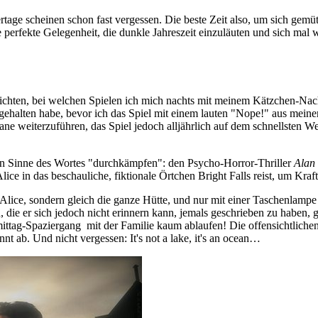
age scheinen schon fast vergessen. Die beste Zeit also, um sich gemüt
perfekte Gelegenheit, die dunkle Jahreszeit einzuläuten und sich mal 
ichten, bei welchen Spielen ich mich nachts mit meinem Kätzchen-Nacht
halten habe, bevor ich das Spiel mit einem lauten "Nope!" aus meiner
ne weiterzuführen, das Spiel jedoch alljährlich auf dem schnellsten W
ten Sinne des Wortes "durchkämpfen": den Psycho-Horror-Thriller
Alan
ce in das beschauliche, fiktionale Örtchen Bright Falls reist, um Kraf
 Alice, sondern gleich die ganze Hütte, und nur mit einer Taschenlam
, die er sich jedoch nicht erinnern kann, jemals geschrieben zu haben,
ittag-Spaziergang mit der Familie kaum ablaufen! Die offensichtliche
 ab. Und nicht vergessen: It's not a lake, it's an ocean…