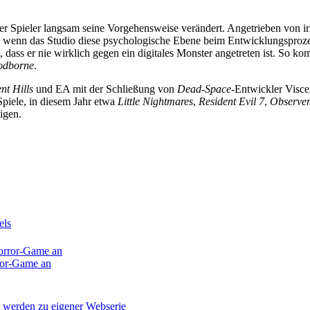
 der Spieler langsam seine Vorgehensweise verändert. Angetrieben von 
s, wenn das Studio diese psychologische Ebene beim Entwicklungsprozes
dass er nie wirklich gegen ein digitales Monster angetreten ist. So ko
odborne
.
ent Hills
und EA mit der Schließung von
Dead-Space
-Entwickler Visce
Spiele, in diesem Jahr etwa
Little Nightmares
,
Resident Evil 7
,
Observe
igen.
rror-Game an