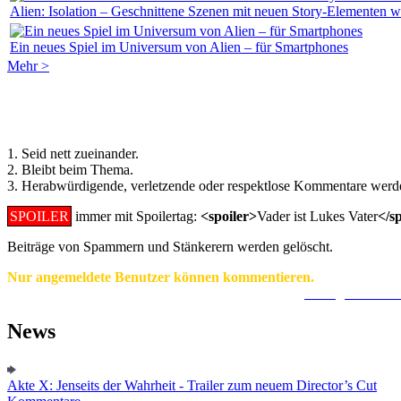
Alien: Isolation – Geschnittene Szenen mit neuen Story-Elementen 
Ein neues Spiel im Universum von Alien – für Smartphones
Mehr >
Regeln für Kommentare:
1. Seid nett zueinander.
2. Bleibt beim Thema.
3. Herabwürdigende, verletzende oder respektlose Kommentare werde
SPOILER
immer mit Spoilertag:
<spoiler>
Vader ist Lukes Vater
</s
Beiträge von Spammern und Stänkerern werden gelöscht.
Nur angemeldete Benutzer können kommentieren.
Ein Konto zu erstellen ist einfach und unkompliziert.
Hier geht's zur
News
Akte X: Jenseits der Wahrheit - Trailer zum neuem Director’s Cut