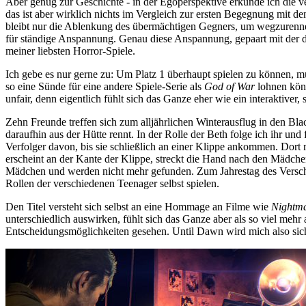
Aber genug zur Geschichte - in der Egoperspektive erkunde ich die 
das ist aber wirklich nichts im Vergleich zur ersten Begegnung mit
bleibt nur die Ablenkung des übermächtigen Gegners, um wegzurenne
für ständige Anspannung. Genau diese Anspannung, gepaart mit der d
meiner liebsten Horror-Spiele.
Ich gebe es nur gerne zu: Um Platz 1 überhaupt spielen zu können, mu
so eine Sünde für eine andere Spiele-Serie als
God of War
lohnen könn
unfair, denn eigentlich fühlt sich das Ganze eher wie ein interaktiver,
Zehn Freunde treffen sich zum alljährlichen Winterausflug in den B
daraufhin aus der Hütte rennt. In der Rolle der Beth folge ich ihr u
Verfolger davon, bis sie schließlich an einer Klippe ankommen. Dort 
erscheint an der Kante der Klippe, streckt die Hand nach den Mädchen
Mädchen und werden nicht mehr gefunden. Zum Jahrestag des Verschwin
Rollen der verschiedenen Teenager selbst spielen.
Den Titel versteht sich selbst an eine Hommage an Filme wie
Nightma
unterschiedlich auswirken, fühlt sich das Ganze aber als so viel me
Entscheidungsmöglichkeiten gesehen. Until Dawn wird mich also siche