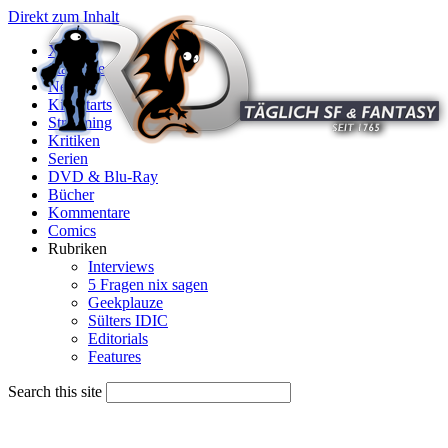
Direkt zum Inhalt
X
Startseite
News
Kinostarts
Streaming
Kritiken
Serien
DVD & Blu-Ray
Bücher
Kommentare
Comics
Rubriken
Interviews
5 Fragen nix sagen
Geekplauze
Sülters IDIC
Editorials
Features
Search this site