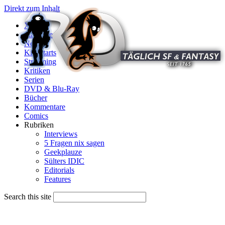
Direkt zum Inhalt
X
Startseite
News
Kinostarts
Streaming
Kritiken
Serien
DVD & Blu-Ray
Bücher
Kommentare
Comics
Rubriken
Interviews
5 Fragen nix sagen
Geekplauze
Sülters IDIC
Editorials
Features
Search this site