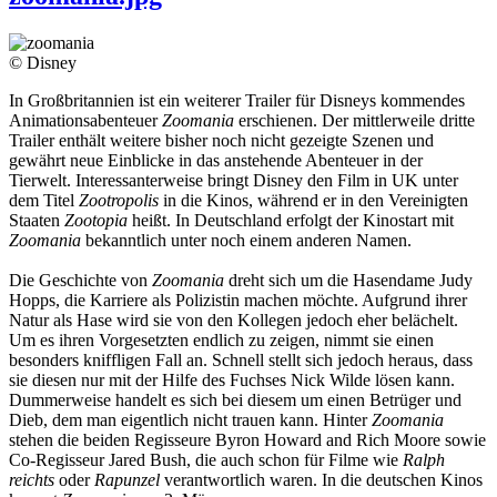
© Disney
In Großbritannien ist ein weiterer Trailer für Disneys kommendes
Animationsabenteuer
Zoomania
erschienen. Der mittlerweile dritte
Trailer enthält weitere bisher noch nicht gezeigte Szenen und
gewährt neue Einblicke in das anstehende Abenteuer in der
Tierwelt. Interessanterweise bringt Disney den Film in UK unter
dem Titel
Zootropolis
in die Kinos, während er in den Vereinigten
Staaten
Zootopia
heißt. In Deutschland erfolgt der Kinostart mit
Zoomania
bekanntlich unter noch einem anderen Namen.
Die Geschichte von
Zoomania
dreht sich um die Hasendame Judy
Hopps, die Karriere als Polizistin machen möchte. Aufgrund ihrer
Natur als Hase wird sie von den Kollegen jedoch eher belächelt.
Um es ihren Vorgesetzten endlich zu zeigen, nimmt sie einen
besonders kniffligen Fall an. Schnell stellt sich jedoch heraus, dass
sie diesen nur mit der Hilfe des Fuchses Nick Wilde lösen kann.
Dummerweise handelt es sich bei diesem um einen Betrüger und
Dieb, dem man eigentlich nicht trauen kann. Hinter
Zoomania
stehen die beiden Regisseure Byron Howard and Rich Moore sowie
Co-Regisseur Jared Bush, die auch schon für Filme wie
Ralph
reichts
oder
Rapunzel
verantwortlich waren. In die deutschen Kinos