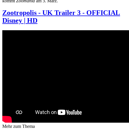
kommt
Zoomania
am 3. März.
Zootropolis - UK Trailer 3 - OFFICIAL
Disney | HD
Mehr zum Thema