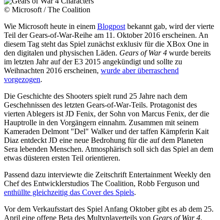
© Microsoft / The Coalition
Wie Microsoft heute in einem
Blogpost
bekannt gab, wird der vierte
Teil der Gears-of-War-Reihe am 11. Oktober 2016 erscheinen. An
diesem Tag steht das Spiel zunächst exklusiv für die XBox One in
den digitalen und physischen Läden.
Gears of War 4
wurde bereits
im letzten Jahr auf der E3 2015 angekündigt und sollte zu
Weihnachten 2016 erscheinen,
wurde aber überraschend
vorgezogen
.
Die Geschichte des Shooters spielt rund 25 Jahre nach dem
Geschehnissen des letzten Gears-of-War-Teils. Protagonist des
vierten Ablegers ist JD Fenix, der Sohn von Marcus Fenix, der die
Hauptrolle in den Vorgängern einnahm. Zusammen mit seinem
Kameraden Delmont "Del" Walker und der taffen Kämpferin Kait
Diaz entdeckt JD eine neue Bedrohung für die auf dem Planeten
Sera lebenden Menschen. Atmosphärisch soll sich das Spiel an dem
etwas düsteren ersten Teil orientieren.
Passend dazu interviewte die Zeitschrift Entertainment Weekly den
Chef des Entwicklerstudios The Coalition, Robb Ferguson und
enthüllte gleichzeitig das Cover des Spiels
.
Vor dem Verkaufsstart des Spiel Anfang Oktober gibt es ab dem 25.
April eine offene Beta des Multyplayerteils von
Gears of War 4
.