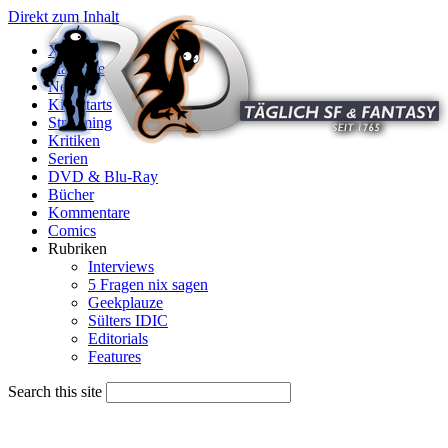
Direkt zum Inhalt
X
Startseite
News
Kinostarts
Streaming
Kritiken
Serien
DVD & Blu-Ray
Bücher
Kommentare
Comics
Rubriken
Interviews
5 Fragen nix sagen
Geekplauze
Sülters IDIC
Editorials
Features
Search this site