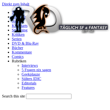
Direkt zum Inhalt
X
Startseite
News
Kinostarts
Streaming
Kritiken
Serien
DVD & Blu-Ray
Bücher
Kommentare
Comics
Rubriken
Interviews
5 Fragen nix sagen
Geekplauze
Sülters IDIC
Editorials
Features
Search this site