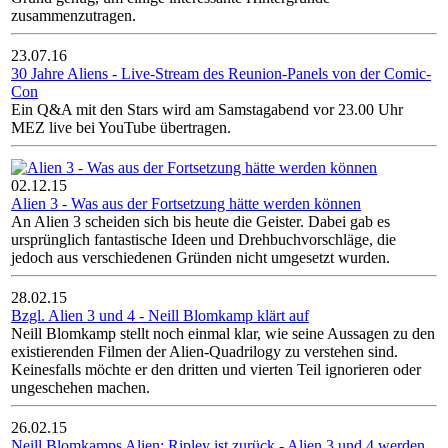
zusammenzutragen.
23.07.16
30 Jahre Aliens - Live-Stream des Reunion-Panels von der Comic-
Con
Ein Q&A mit den Stars wird am Samstagabend vor 23.00 Uhr
MEZ live bei YouTube übertragen.
02.12.15
Alien 3 - Was aus der Fortsetzung hätte werden können
An Alien 3 scheiden sich bis heute die Geister. Dabei gab es
ursprünglich fantastische Ideen und Drehbuchvorschläge, die
jedoch aus verschiedenen Gründen nicht umgesetzt wurden.
28.02.15
Bzgl. Alien 3 und 4 - Neill Blomkamp klärt auf
Neill Blomkamp stellt noch einmal klar, wie seine Aussagen zu den
existierenden Filmen der Alien-Quadrilogy zu verstehen sind.
Keinesfalls möchte er den dritten und vierten Teil ignorieren oder
ungeschehen machen.
26.02.15
Neill Blomkamps Alien: Ripley ist zurück - Alien 3 und 4 werden