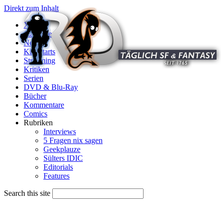
Direkt zum Inhalt
X
Startseite
News
Kinostarts
Streaming
Kritiken
Serien
DVD & Blu-Ray
Bücher
Kommentare
Comics
Rubriken
Interviews
5 Fragen nix sagen
Geekplauze
Sülters IDIC
Editorials
Features
Search this site