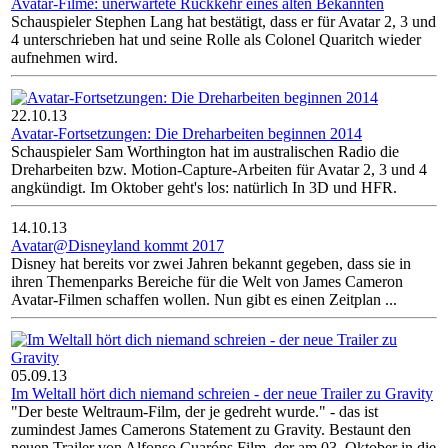
Avatar-Filme: unerwartete Rückkehr eines alten Bekannten
Schauspieler Stephen Lang hat bestätigt, dass er für Avatar 2, 3 und
4 unterschrieben hat und seine Rolle als Colonel Quaritch wieder
aufnehmen wird.
22.10.13
Avatar-Fortsetzungen: Die Dreharbeiten beginnen 2014
Schauspieler Sam Worthington hat im australischen Radio die
Dreharbeiten bzw. Motion-Capture-Arbeiten für Avatar 2, 3 und 4
angkündigt. Im Oktober geht's los: natürlich In 3D und HFR.
14.10.13
Avatar@Disneyland kommt 2017
Disney hat bereits vor zwei Jahren bekannt gegeben, dass sie in
ihren Themenparks Bereiche für die Welt von James Cameron
Avatar-Filmen schaffen wollen. Nun gibt es einen Zeitplan ...
05.09.13
Im Weltall hört dich niemand schreien - der neue Trailer zu Gravity
"Der beste Weltraum-Film, der je gedreht wurde." - das ist
zumindest James Camerons Statement zu Gravity. Bestaunt den
neuen Trailer von Alfonso Cuaróns Film, der am 03. Oktober in die