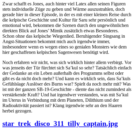
Zwar schafft es Jones, auch hinter viel Latex allen seinen Figuren
stets individuelle Züge zu geben und Wärme auszustrahlen, doch
gerade hier in dieser Episode, in der es mit einer kleinen Reise durch
die kelpische Geschichte und Kultur für Saru sehr persönlich und
emotional wird, bekommen die Szenen durch den ungewöhnlichen
direkten Blick auf Jones’ Mimik zusätzlich etwas Besonderes.
Schon ohne das kelpische Wiegenlied. Beruhigender Singsang in
Angst-Situationen bekommt mich auch irgendwie immer,
insbesondere wenn es wegen eines so genialen Monsters wie dem
hier geschaffenen kelpischen Sagenwesen benötigt wird.
Noch erfahren wir nicht, was sich wirklich hinter allem verbirgt. Vor
was jenseits der Tür fürchtet sich Sa’kul so sehr? Tatsächlich einfach
der Gedanke an ein Leben außerhalb des Programms selbst oder
gibt es da nicht doch mehr? Und kann es wirklich sein, dass Sa’kuls
Gefühlslage Auslöser des Burns war? Spielt da noch mehr mit? Was
ist mit der ganzen SB-19-Geschichte - diente das nicht zumindest als
verstärkende Kraft? Und hat irgendwer verstanden, was mit Sa’kul
im Uterus in Verbindung mit dem Planeten, Dilithium und der
Radioaktivität passiert ist? Klang irgendwie sehr an den Haaren
herbei gezogen.
star_trek_disco_311_tilly_captain.jpg