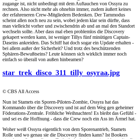
zugange ist, nicht unbedingt mit dem Auftauchen von Ossyra zu
rechnen. Also nicht mehr als ohnehin immer, zudem äußert keines
der erfahreneren Crew-Mitgliedern Bedenken. Der Tarnmodus
scheint allen noch neu zu sein, wobei jedem klar sein dürfte, dass
man vielleicht vorher und zwischendrin ab und an mal den Standort
wechseln sollte. Aber dass mal eben problemlos die Discovery
gekapert werden kann, ist weniger Tillys fünf minütigen Captain-
Daseins ankreiden. Das Schiff hat doch sogar ein Update erhalten -
bei allem außer der Sicherheit? Und trotz des beschützenden
Sphären-Bewußtseins? Leute können sich wirklich immer noch
einfach so überall von außen hinbeamen?
star_trek_disco_311_tilly_osyraa.jpg
© CBS All Access
Nun ist Stamets ein Sporen-Piloten-Zombie, Ossyra hat das
Kommando über die Discovery und ist auf dem Weg gen geheimer
Föderations-Zentrale. Fröhliche Weihnachten! Es bleibt das Gefühl -
und sei es die Hoffnung - dass die Crew noch ein Ass im Ärmel hat.
Woher weiß Ossyra eigentlich von dem Sporenantrieb, Stamets
Rolle und wo genau sie die Discovery finden kann? Ist Bookers