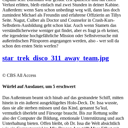
Verlust erlitten, bleib einfach mal zwei Stunden in deiner Kabine.
Außerdem: wenn Saru schon unbedingt weg will, dann lass doch
zumindest Michael als Freundin und erfahrene Offizierin an Tillys
Seite. Nagut, Culber als Doctor und Counselor in Crash-Kurs-
Selbstlern-Ausbildung geht schon klar. Auch wenn Stamets das
verständlicherweise weniger gut findet, aber es fragt ja eh keiner,
ehe irgendeine hochgefährliche Mission oder Selbstversuche mit
außerirdischen Pilzsporen angegangen werden, also - wer soll da
schon den ersten Stein werfen?
star_trek_disco_311_away_team.jpg
© CBS All Access
Würfel auf Ausdauer, um 5 erschwert
Das Außenteam beamt sich hinab auf das gestrandete Schiff, mitten
hinein in ein äußerst ausgeklügeltes Holo-Deck. Dr. Issa wusste,
dass sie alle sterben müssen und das Kind, genannt Sa’kul,
vermutlich überlebt und Fürsorge braucht. Bis zur Rettung sollte
also der Computer die Bildung, emotionale Unterstützung und auch
Unterhaltung bieten. Offen bleibt, ob Dr. Issa die Welt absichtlich