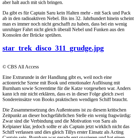
aber halt auch mit sich bringen.
Da gibt es für Captain Saru kein Halten mehr - mit Sack und Pack
ab in den radioaktiven Nebel. Bis ins 32. Jahrhundert hinein scheint
man es immer noch nicht geschafft zu haben, dass bei ein wenig
unruhiger Fahrt nicht gleich überall Nebel und Funken aus den
Konsolen der Brücke sprühen.
star_trek_disco_311_grudge.jpg
© CBS All Access
Eine Extrarunde in der Handlung gibt es, weil noch eine
actionreiche Szene mit Book und emotionaler Auflösung mit
Burnham sowie Screentime für die Katze vorgesehen war. Anders
kann ich mir nicht erklären, dass es in dieser Folge gleich zwei
Sondereinsätze von Books praktischen wendigen Schiff braucht.
Die Zusammensetzung des Außenteams ist zu diesem kritischen
Zeitpunkt an dieser hochgefährlichen Stelle ein wenig fragwürdig:
Zwar sind die Verbindung und die Motivation von Saru als
Kelpianer klar, jedoch sollte er als Captain jetzt wirklich nicht das
Schiff verlassen und dies gleich Tillys erster Einsatz als Acting
Captain sein. Burnham war gerade erst spazieren und hat einen