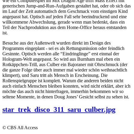
wie ein Computerspiel im Mix Dragon Age trifft Mass Effect mit
generischen Jump-and-Run-Aufgaben gestaltet hat, oder ob sich das
im Lauf der Zeit automatisch dem Geschmack vom einstigen Kind
angepasst hat. Optisch auf jeden Fall sehr beeindruckend und eine
willkommene Abwechslung, gerade wenn man bedenkt, dass ein
Teil der Nachproduktion aus dem Home-Office heraus entstanden
ist.
Besuche aus der Außenwelt wurden direkt im Design des
Programms eingeplant - sei es als Rettungsmission oder feindlich
Gesinnte. Optisch werden alle “Eindringlinge” erst einmal der
Hologram-Welt angepasst. So wird aus Burnham mal eben ein
Rotkäppchen-Trill, aus Culber ein Bajoraner mit Ohrschmuck (der
die ganze Folge über auch immer mal wieder schön weihnachtlich
klimpert), und Saru tritt als Mensch in Erscheinung. Die
Rollenspielgruppe ist komplett. Warum die anderen beiden nicht
auch einfach Menschen bleiben konnten, wird nicht erklärt, aber ich
möchte das auch nicht hinterfragen, immerhin bekommen wir so
seltene Momente, in denen Doug Jones’ Gesicht selbst zu sehen ist.
star_trek_disco_311_saru_culber.jpg
© CBS All Access