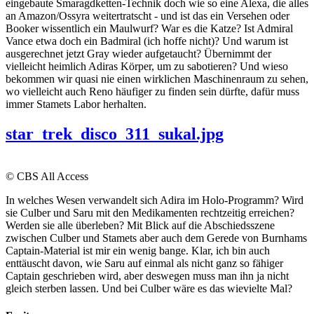
eingebaute Smaragdketten-Technik doch wie so eine Alexa, die alles
an Amazon/Ossyra weitertratscht - und ist das ein Versehen oder
Booker wissentlich ein Maulwurf? War es die Katze? Ist Admiral
Vance etwa doch ein Badmiral (ich hoffe nicht)? Und warum ist
ausgerechnet jetzt Gray wieder aufgetaucht? Übernimmt der
vielleicht heimlich Adiras Körper, um zu sabotieren? Und wieso
bekommen wir quasi nie einen wirklichen Maschinenraum zu sehen,
wo vielleicht auch Reno häufiger zu finden sein dürfte, dafür muss
immer Stamets Labor herhalten.
star_trek_disco_311_sukal.jpg
© CBS All Access
In welches Wesen verwandelt sich Adira im Holo-Programm? Wird
sie Culber und Saru mit den Medikamenten rechtzeitig erreichen?
Werden sie alle überleben? Mit Blick auf die Abschiedsszene
zwischen Culber und Stamets aber auch dem Gerede von Burnhams
Captain-Material ist mir ein wenig bange. Klar, ich bin auch
enttäuscht davon, wie Saru auf einmal als nicht ganz so fähiger
Captain geschrieben wird, aber deswegen muss man ihn ja nicht
gleich sterben lassen. Und bei Culber wäre es das wievielte Mal?