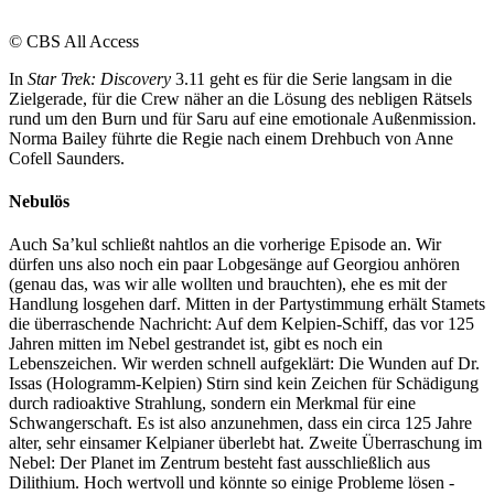
© CBS All Access
In
Star Trek: Discovery
3.11 geht es für die Serie langsam in die
Zielgerade, für die Crew näher an die Lösung des nebligen Rätsels
rund um den Burn und für Saru auf eine emotionale Außenmission.
Norma Bailey führte die Regie nach einem Drehbuch von Anne
Cofell Saunders.
Nebulös
Auch Sa’kul schließt nahtlos an die vorherige Episode an. Wir
dürfen uns also noch ein paar Lobgesänge auf Georgiou anhören
(genau das, was wir alle wollten und brauchten), ehe es mit der
Handlung losgehen darf. Mitten in der Partystimmung erhält Stamets
die überraschende Nachricht: Auf dem Kelpien-Schiff, das vor 125
Jahren mitten im Nebel gestrandet ist, gibt es noch ein
Lebenszeichen. Wir werden schnell aufgeklärt: Die Wunden auf Dr.
Issas (Hologramm-Kelpien) Stirn sind kein Zeichen für Schädigung
durch radioaktive Strahlung, sondern ein Merkmal für eine
Schwangerschaft. Es ist also anzunehmen, dass ein circa 125 Jahre
alter, sehr einsamer Kelpianer überlebt hat. Zweite Überraschung im
Nebel: Der Planet im Zentrum besteht fast ausschließlich aus
Dilithium. Hoch wertvoll und könnte so einige Probleme lösen -