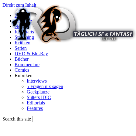
Direkt zum Inhalt
X
Startseite
News
Kinostarts
Streaming
Kritiken
Serien
DVD & Blu-Ray
Bücher
Kommentare
Comics
Rubriken
Interviews
5 Fragen nix sagen
Geekplauze
Sülters IDIC
Editorials
Features
Search this site