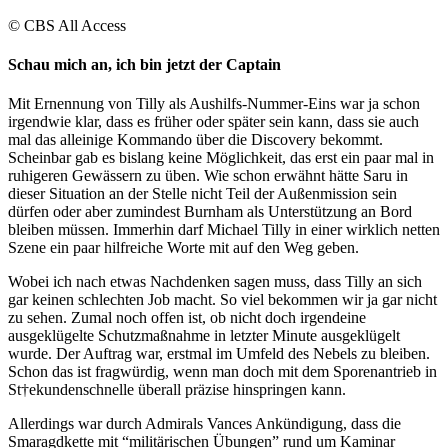
© CBS All Access
Schau mich an, ich bin jetzt der Captain
Mit Ernennung von Tilly als Aushilfs-Nummer-Eins war ja schon
irgendwie klar, dass es früher oder später sein kann, dass sie auch
mal das alleinige Kommando über die Discovery bekommt.
Scheinbar gab es bislang keine Möglichkeit, das erst ein paar mal in
ruhigeren Gewässern zu üben. Wie schon erwähnt hätte Saru in
dieser Situation an der Stelle nicht Teil der Außenmission sein
dürfen oder aber zumindest Burnham als Unterstützung an Bord
bleiben müssen. Immerhin darf Michael Tilly in einer wirklich netten
Szene ein paar hilfreiche Worte mit auf den Weg geben.
Wobei ich nach etwas Nachdenken sagen muss, dass Tilly an sich
gar keinen schlechten Job macht. So viel bekommen wir ja gar nicht
zu sehen. Zumal noch offen ist, ob nicht doch irgendeine
ausgeklügelte Schutzmaßnahme in letzter Minute ausgeklügelt
wurde. Der Auftrag war, erstmal im Umfeld des Nebels zu bleiben.
Schon das ist fragwürdig, wenn man doch mit dem Sporenantrieb in
St†ekundenschnelle überall präzise hinspringen kann.
Allerdings war durch Admirals Vances Ankündigung, dass die
Smaragdkette mit “militärischen Übungen” rund um Kaminar