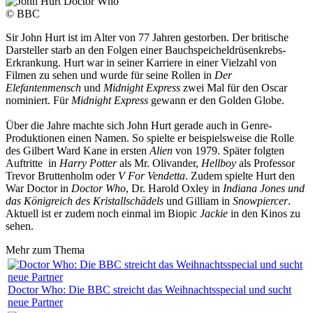
© BBC
Sir John Hurt ist im Alter von 77 Jahren gestorben. Der britische
Darsteller starb an den Folgen einer Bauchspeicheldrüsenkrebs-
Erkrankung. Hurt war in seiner Karriere in einer Vielzahl von
Filmen zu sehen und wurde für seine Rollen in
Der
Elefantenmensch
und
Midnight Express
zwei Mal für den Oscar
nominiert. Für
Midnight Express
gewann er den Golden Globe.
Über die Jahre machte sich John Hurt gerade auch in Genre-
Produktionen einen Namen. So spielte er beispielsweise die Rolle
des Gilbert Ward Kane in ersten
Alien
von 1979. Später folgten
Auftritte in
Harry Potter
als Mr. Olivander,
Hellboy
als Professor
Trevor Bruttenholm oder
V For Vendetta
. Zudem spielte Hurt den
War Doctor in
Doctor Who
, Dr. Harold Oxley in
Indiana Jones und
das Königreich des Kristallschädels
und Gilliam in
Snowpiercer
.
Aktuell ist er zudem noch einmal im Biopic
Jackie
in den Kinos zu
sehen.
Mehr zum Thema
Doctor Who: Die BBC streicht das Weihnachtsspecial und sucht
neue Partner