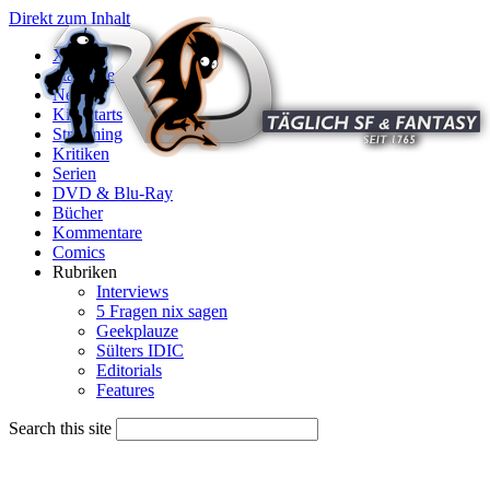
Direkt zum Inhalt
X
Startseite
News
Kinostarts
Streaming
Kritiken
Serien
DVD & Blu-Ray
Bücher
Kommentare
Comics
Rubriken
Interviews
5 Fragen nix sagen
Geekplauze
Sülters IDIC
Editorials
Features
Search this site