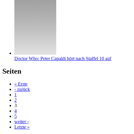
Doctor Who: Peter Capaldi hört nach Staffel 10 auf
Seiten
« Erste
‹ zurück
1
2
3
4
5
weiter ›
Letzte »