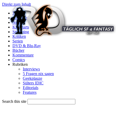
Direkt zum Inhalt
X
Startseite
News
Kinostarts
Streaming
Kritiken
Serien
DVD & Blu-Ray
Bücher
Kommentare
Comics
Rubriken
Interviews
5 Fragen nix sagen
Geekplauze
Sülters IDIC
Editorials
Features
Search this site