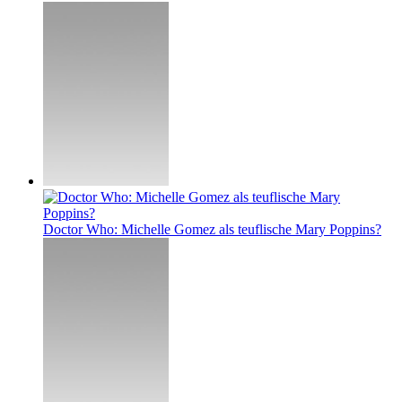
Doctor Who: Michelle Gomez als teuflische Mary Poppins?