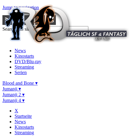
Jump to navigation
Search this site
News
Kinostarts
DVD/Blu-ray
Streaming
Serien
Blood and Bone ▾
Jumanji ▾
Jumanji 2 ▾
Jumanji 4 ▾
X
Startseite
News
Kinostarts
Streaming