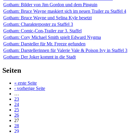
Gotham: Bilder von Jim Gordon und dem Pinguin
Gotham: Bruce Wayne maskiert sich im neuen Trailer zu Staffel 4
Gotham: Bruce Wayne und Selina Kyle besetzt
Gotham: Charakterposter zu Staffel 3
Gotham: Comic-Con-Trailer zur 3. Staffel
Gotham: Cory Michael Smith spielt Edward Nygma
Gotham: Darsteller für Mr. Freeze gefunden
Gotham: Darstellerinnen für Valerie Vale & Poison Ivy in Staffel 3
Gotham: Der Joker kommt in die Stadt
Seiten
« erste Seite
‹ vorherige Seite
…
23
24
25
26
27
28
29