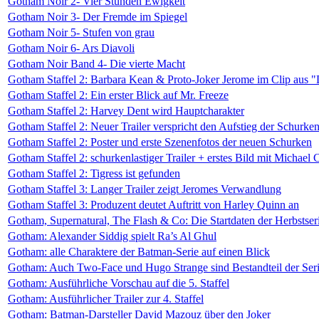
Gotham Noir 2- Vier Stunden Ewigkeit
Gotham Noir 3- Der Fremde im Spiegel
Gotham Noir 5- Stufen von grau
Gotham Noir 6- Ars Diavoli
Gotham Noir Band 4- Die vierte Macht
Gotham Staffel 2: Barbara Kean & Proto-Joker Jerome im Clip aus 
Gotham Staffel 2: Ein erster Blick auf Mr. Freeze
Gotham Staffel 2: Harvey Dent wird Hauptcharakter
Gotham Staffel 2: Neuer Trailer verspricht den Aufstieg der Schurke
Gotham Staffel 2: Poster und erste Szenenfotos der neuen Schurken
Gotham Staffel 2: schurkenlastiger Trailer + erstes Bild mit Michael C
Gotham Staffel 2: Tigress ist gefunden
Gotham Staffel 3: Langer Trailer zeigt Jeromes Verwandlung
Gotham Staffel 3: Produzent deutet Auftritt von Harley Quinn an
Gotham, Supernatural, The Flash & Co: Die Startdaten der Herbstser
Gotham: Alexander Siddig spielt Ra’s Al Ghul
Gotham: alle Charaktere der Batman-Serie auf einen Blick
Gotham: Auch Two-Face und Hugo Strange sind Bestandteil der Ser
Gotham: Ausführliche Vorschau auf die 5. Staffel
Gotham: Ausführlicher Trailer zur 4. Staffel
Gotham: Batman-Darsteller David Mazouz über den Joker