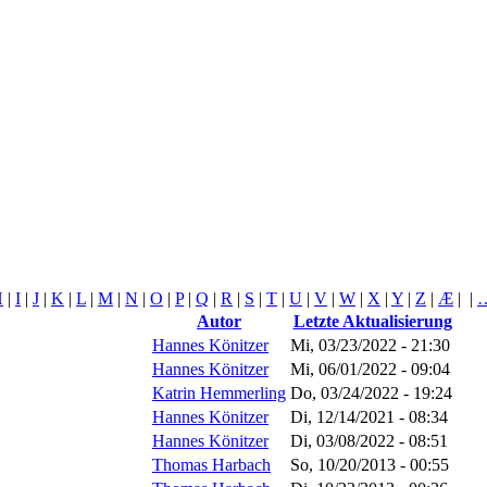
H
|
I
|
J
|
K
|
L
|
M
|
N
|
O
|
P
|
Q
|
R
|
S
|
T
|
U
|
V
|
W
|
X
|
Y
|
Z
|
Æ
|
|
Autor
Letzte Aktualisierung
Hannes Könitzer
Mi, 03/23/2022 - 21:30
Hannes Könitzer
Mi, 06/01/2022 - 09:04
Katrin Hemmerling
Do, 03/24/2022 - 19:24
Hannes Könitzer
Di, 12/14/2021 - 08:34
Hannes Könitzer
Di, 03/08/2022 - 08:51
Thomas Harbach
So, 10/20/2013 - 00:55