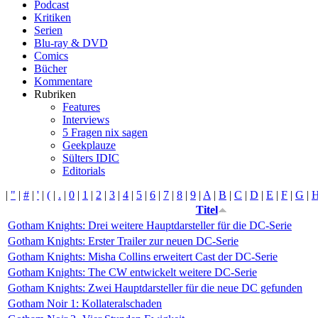
Podcast
Kritiken
Serien
Blu-ray & DVD
Comics
Bücher
Kommentare
Rubriken
Features
Interviews
5 Fragen nix sagen
Geekplauze
Sülters IDIC
Editorials
|
"
|
#
|
'
|
(
|
.
|
0
|
1
|
2
|
3
|
4
|
5
|
6
|
7
|
8
|
9
|
A
|
B
|
C
|
D
|
E
|
F
|
G
|
Titel
Gotham Knights: Drei weitere Hauptdarsteller für die DC-Serie
Gotham Knights: Erster Trailer zur neuen DC-Serie
Gotham Knights: Misha Collins erweitert Cast der DC-Serie
Gotham Knights: The CW entwickelt weitere DC-Serie
Gotham Knights: Zwei Hauptdarsteller für die neue DC gefunden
Gotham Noir 1: Kollateralschaden