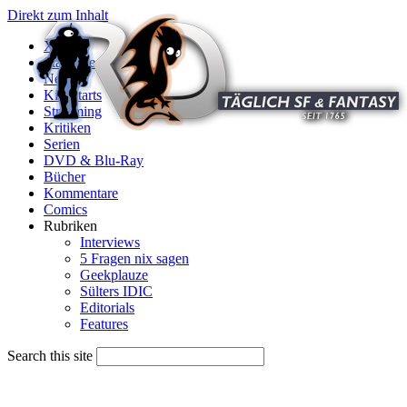
Direkt zum Inhalt
X
Startseite
News
Kinostarts
Streaming
Kritiken
Serien
DVD & Blu-Ray
Bücher
Kommentare
Comics
Rubriken
Interviews
5 Fragen nix sagen
Geekplauze
Sülters IDIC
Editorials
Features
Search this site