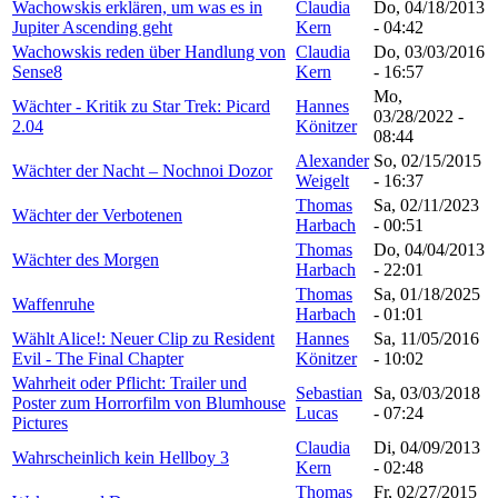
Wachowskis erklären, um was es in
Claudia
Do, 04/18/2013
Jupiter Ascending geht
Kern
- 04:42
Wachowskis reden über Handlung von
Claudia
Do, 03/03/2016
Sense8
Kern
- 16:57
Mo,
Wächter - Kritik zu Star Trek: Picard
Hannes
03/28/2022 -
2.04
Könitzer
08:44
Alexander
So, 02/15/2015
Wächter der Nacht – Nochnoi Dozor
Weigelt
- 16:37
Thomas
Sa, 02/11/2023
Wächter der Verbotenen
Harbach
- 00:51
Thomas
Do, 04/04/2013
Wächter des Morgen
Harbach
- 22:01
Thomas
Sa, 01/18/2025
Waffenruhe
Harbach
- 01:01
Wählt Alice!: Neuer Clip zu Resident
Hannes
Sa, 11/05/2016
Evil - The Final Chapter
Könitzer
- 10:02
Wahrheit oder Pflicht: Trailer und
Sebastian
Sa, 03/03/2018
Poster zum Horrorfilm von Blumhouse
Lucas
- 07:24
Pictures
Claudia
Di, 04/09/2013
Wahrscheinlich kein Hellboy 3
Kern
- 02:48
Thomas
Fr, 02/27/2015