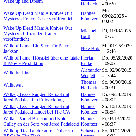
Wake up and Dream
Harbach
- 00:20
Mo,
Wake Up Dead Man: A Knives Out
Hannes
06/02/2025 -
Mystery - Erster Teaser veröffentlicht
Könitzer
09:02
Wake Up Dead Man: A Knives Out
Michael
Di, 11/18/2025
Mystery - Offizieller Trailer
Bartl
- 07:53
veröffentlicht
Walk of Fame: Ein Stern für Peter
Mi, 01/15/2020
Nele Bübl
Jackson
- 12:46
Walk of Fame: Hörspiel über eine fatale
Florian
Do, 05/28/2020
B-Movie-Produktion
Rinke
- 09:02
Alexander
So, 02/08/2015
Walk the Line
Weigelt
- 13:44
Thomas
So, 06/30/2019
Walkaway
Harbach
- 00:31
Walker, Texas Ranger: Reboot mit
Hannes
Di, 09/24/2019
Jared Padalecki in Entwicklung
Könitzer
- 08:07
Walker, Texas Ranger: Reboot mit
Hannes
Sa, 10/12/2019
Jared Padalecki landet bei The CW
Könitzer
- 08:54
Walker: Violet Brinson und Kale
Hannes
Fr, 03/13/2020
Culley an der Seite von Jared Padalecki
Könitzer
- 08:37
Walking Dead andersrum: Trailer zu
Sebastian
So, 01/12/2020