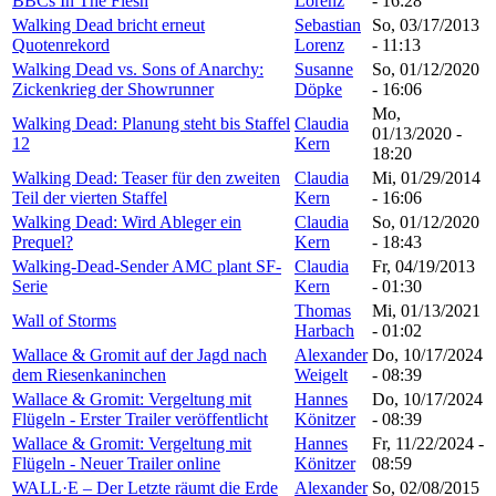
BBCs In The Flesh
Lorenz
- 16:28
Walking Dead bricht erneut
Sebastian
So, 03/17/2013
Quotenrekord
Lorenz
- 11:13
Walking Dead vs. Sons of Anarchy:
Susanne
So, 01/12/2020
Zickenkrieg der Showrunner
Döpke
- 16:06
Mo,
Walking Dead: Planung steht bis Staffel
Claudia
01/13/2020 -
12
Kern
18:20
Walking Dead: Teaser für den zweiten
Claudia
Mi, 01/29/2014
Teil der vierten Staffel
Kern
- 16:06
Walking Dead: Wird Ableger ein
Claudia
So, 01/12/2020
Prequel?
Kern
- 18:43
Walking-Dead-Sender AMC plant SF-
Claudia
Fr, 04/19/2013
Serie
Kern
- 01:30
Thomas
Mi, 01/13/2021
Wall of Storms
Harbach
- 01:02
Wallace & Gromit auf der Jagd nach
Alexander
Do, 10/17/2024
dem Riesenkaninchen
Weigelt
- 08:39
Wallace & Gromit: Vergeltung mit
Hannes
Do, 10/17/2024
Flügeln - Erster Trailer veröffentlicht
Könitzer
- 08:39
Wallace & Gromit: Vergeltung mit
Hannes
Fr, 11/22/2024 -
Flügeln - Neuer Trailer online
Könitzer
08:59
WALL·E – Der Letzte räumt die Erde
Alexander
So, 02/08/2015