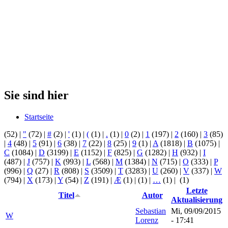
Sie sind hier
Startseite
(52)
|
"
(72)
|
#
(2)
|
'
(1)
|
(
(1)
|
.
(1)
|
0
(2)
|
1
(197)
|
2
(160)
|
3
(85)
|
4
(48)
|
5
(91)
|
6
(38)
|
7
(22)
|
8
(25)
|
9
(1)
|
A
(1818)
|
B
(1075)
|
C
(1084)
|
D
(3199)
|
E
(1152)
|
F
(825)
|
G
(1282)
|
H
(932)
|
I
(487)
|
J
(757)
|
K
(993)
|
L
(568)
|
M
(1384)
|
N
(715)
|
O
(333)
|
P
(996)
|
Q
(27)
|
R
(808)
|
S
(3509)
|
T
(3283)
|
U
(260)
|
V
(337)
|
W
(794)
|
X
(173)
|
Y
(54)
|
Z
(191)
|
Æ
(1)
|
(1)
|
…
(1)
|
(1)
Letzte
Titel
Autor
Aktualisierung
Sebastian
Mi, 09/09/2015
W
Lorenz
- 17:41