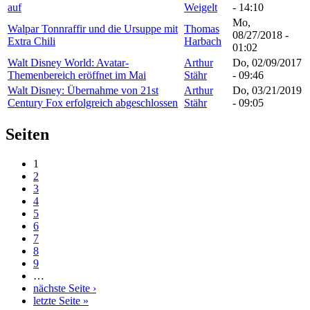
auf
Weigelt
- 14:10
Mo,
Walpar Tonnraffir und die Ursuppe mit
Thomas
08/27/2018 -
Extra Chili
Harbach
01:02
Walt Disney World: Avatar-
Arthur
Do, 02/09/2017
Themenbereich eröffnet im Mai
Stähr
- 09:46
Walt Disney: Übernahme von 21st
Arthur
Do, 03/21/2019
Century Fox erfolgreich abgeschlossen
Stähr
- 09:05
Seiten
1
2
3
4
5
6
7
8
9
…
nächste Seite ›
letzte Seite »