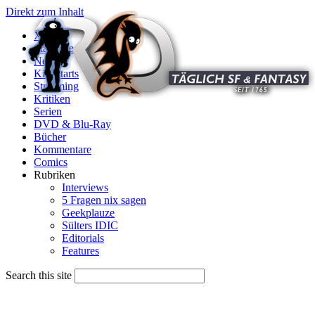
Direkt zum Inhalt
X
Startseite
News
Kinostarts
Streaming
Kritiken
Serien
DVD & Blu-Ray
Bücher
Kommentare
Comics
Rubriken
Interviews
5 Fragen nix sagen
Geekplauze
Sülters IDIC
Editorials
Features
Search this site