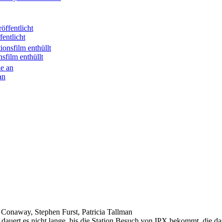
entlicht
sfilm enthüllt
an
f Conaway, Stephen Furst, Patricia Tallman
auert es nicht lange, bis die Station Besuch von IPX bekommt, die da