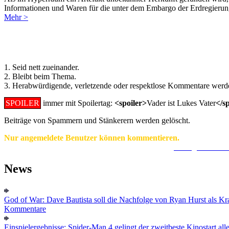
Informationen und Waren für die unter dem Embargo der Erdregierung
Mehr >
Regeln für Kommentare:
1. Seid nett zueinander.
2. Bleibt beim Thema.
3. Herabwürdigende, verletzende oder respektlose Kommentare werde
SPOILER
immer mit Spoilertag:
<spoiler>
Vader ist Lukes Vater
</s
Beiträge von Spammern und Stänkerern werden gelöscht.
Nur angemeldete Benutzer können kommentieren.
Ein Konto zu erstellen ist einfach und unkompliziert.
Hier geht's zur
News
God of War: Dave Bautista soll die Nachfolge von Ryan Hurst als Kra
Kommentare
Einspielergebnisse: Spider-Man 4 gelingt der zweitbeste Kinostart alle