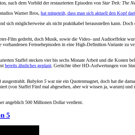
ion, nach dem Vorbild der restaurierten Episoden von
Star Trek: The N
studios Warner Bros,
hat mitgeteilt, dass man sich aktuell den Kopf dar
st und sich möglicherweise als nicht praktikabel herausstellen kann. D
meter-Film gedreht, doch Musik, sowie die Video- und Audioeffekte wu
ie vorhandenen Fernsehepisoden in eine High-Definition-Variante zu 
taurierten Staffel stecken vier bis sechs Monate Arbeit und die Kosten b
ist
bereits ähnliches geplant
. Gerüchte über HD-Aufwertungen von
Sta
 ausgestrahlt.
Babylon 5
war nie ein Quotenmagnet, doch hat die damal
iert (von Staffel Fünf mal abgesehen, aber wir wissen ja, warum) un
er angeblich 500 Millionen Dollar verdient.
on 5