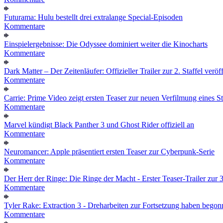
Futurama: Hulu bestellt drei extralange Special-Episoden
Kommentare
Einspielergebnisse: Die Odyssee dominiert weiter die Kinocharts
Kommentare
Dark Matter – Der Zeitenläufer: Offizieller Trailer zur 2. Staffel veröff
Kommentare
Carrie: Prime Video zeigt ersten Teaser zur neuen Verfilmung eines
Kommentare
Marvel kündigt Black Panther 3 und Ghost Rider offiziell an
Kommentare
Neuromancer: Apple präsentiert ersten Teaser zur Cyberpunk-Serie
Kommentare
Der Herr der Ringe: Die Ringe der Macht - Erster Teaser-Trailer zur 3.
Kommentare
Tyler Rake: Extraction 3 - Dreharbeiten zur Fortsetzung haben bego
Kommentare