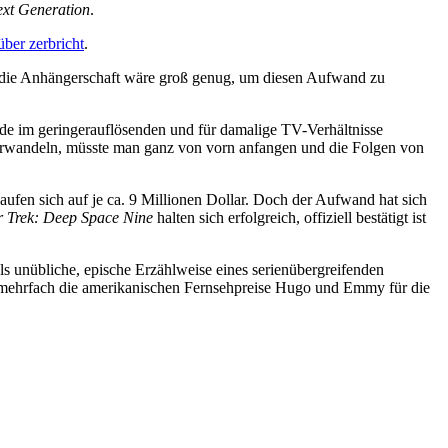
ext Generation
.
über zerbricht
.
och die Anhängerschaft wäre groß genug, um diesen Aufwand zu
rde im geringerauflösenden und für damalige TV-Verhältnisse
verwandeln, müsste man ganz von vorn anfangen und die Folgen von
elaufen sich auf je ca. 9 Millionen Dollar. Doch der Aufwand hat sich
r Trek: Deep Space Nine
halten sich erfolgreich, offiziell bestätigt ist
s unübliche, epische Erzählweise eines serienübergreifenden
d mehrfach die amerikanischen Fernsehpreise Hugo und Emmy für die