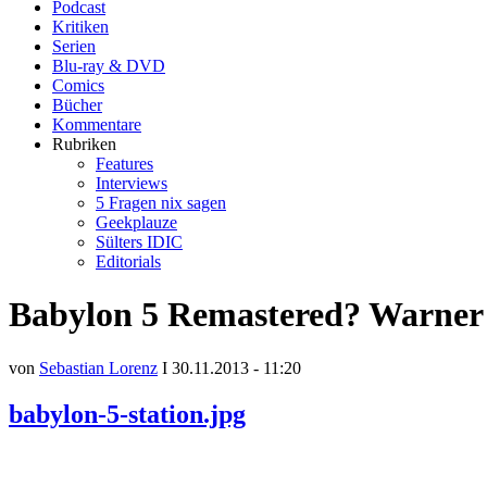
Podcast
Kritiken
Serien
Blu-ray & DVD
Comics
Bücher
Kommentare
Rubriken
Features
Interviews
5 Fragen nix sagen
Geekplauze
Sülters IDIC
Editorials
Babylon 5 Remastered? Warner 
von
Sebastian Lorenz
I 30.11.2013 - 11:20
babylon-5-station.jpg