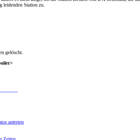
 leidenden Station zu.
n gelöscht.
poiler>
 Anmeldung
.
tos antreten
r Zeiten