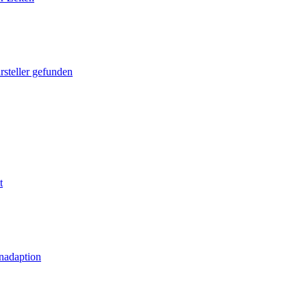
rsteller gefunden
t
nadaption