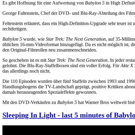
Es gibt Hoffnung für eine Aufwertung von
Babylon 5
in High Definit
George Faltenstein, Chef der DVD- und Blu-Ray-Abteilung des Film
Feltenstein erläutert, dass ein High-Definition-Upgrade sehr teuer i
rechtfertigen.
Babylon 5
wurde, wie
Star Trek: The Next Generation
, auf 35-Milli
üblichen 16-mm-Videoformat hinzugefügt. Da es nicht möglich ist, d
den Original-Filmrollen neu zusammenschneiden.
So geschehen ist es mit
Star Trek: The Next Generation
. In jeder res
gelohnt. Die Blu-Ray-Staffelboxen sind ein voller Erfolg. Für
Akte X
das allerdings noch nicht.
Die 110 Episoden wurden über fünf Staffeln zwischen 1993 und 1998
Handlungsbogens die TV-Landschaft geprägt, positive Kritiken abonn
damals herausragenden Spezialeffekte gewonnen.
Mit den DVD-Verkäufen zu
Babylon 5
hat Warner Bros weltweit bish
Sleeping In Light - last 5 minutes of Babyl