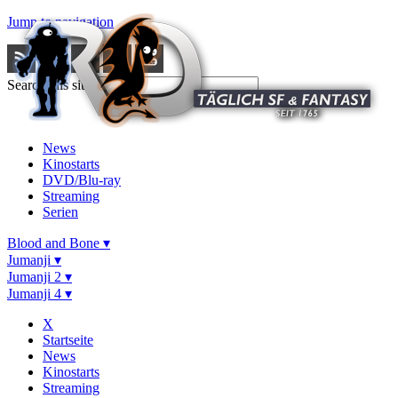
Jump to navigation
Search this site
News
Kinostarts
DVD/Blu-ray
Streaming
Serien
Blood and Bone ▾
Jumanji ▾
Jumanji 2 ▾
Jumanji 4 ▾
X
Startseite
News
Kinostarts
Streaming