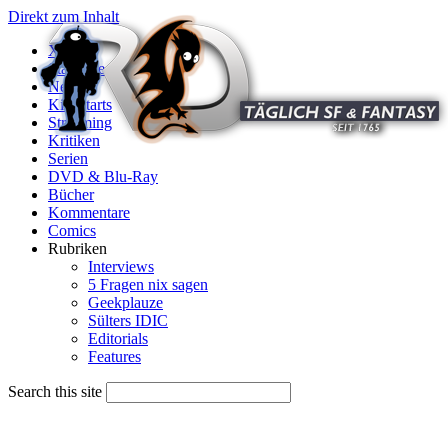
Direkt zum Inhalt
X
Startseite
News
Kinostarts
Streaming
Kritiken
Serien
DVD & Blu-Ray
Bücher
Kommentare
Comics
Rubriken
Interviews
5 Fragen nix sagen
Geekplauze
Sülters IDIC
Editorials
Features
Search this site