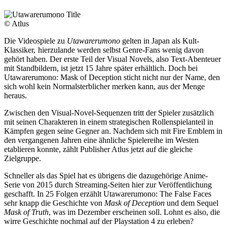
© Atlus
Die Videospiele zu
Utawarerumono
gelten in Japan als Kult-
Klassiker,
hierzulande werden selbst Genre-Fans wenig davon
gehört haben. Der erste Teil der Visual Novels, also Text-Abenteuer
mit Standbildern, ist jetzt 15 Jahre später erhältlich. Doch bei
Utawarerumono: Mask of Deception sticht nicht nur der Name, den
sich wohl kein Normalsterblicher merken kann, aus der Menge
heraus.
Zwischen den Visual-Novel-Sequenzen tritt der Spieler zusätzlich
mit seinen Charakteren in einem strategischen Rollenspielanteil in
Kämpfen gegen seine Gegner an. Nachdem sich mit Fire Emblem in
den vergangenen Jahren eine ähnliche Spielereihe im Westen
etablieren konnte, zählt Publisher Atlus jetzt auf die gleiche
Zielgruppe.
Schneller als das Spiel hat es übrigens die dazugehörige Anime-
Serie von 2015 durch Streaming-Seiten hier zur Veröffentlichung
geschafft. In 25 Folgen erzählt Utawarerumono: The False Faces
sehr knapp die Geschichte von
Mask of Deception
und dem Sequel
Mask of Truth
, was im Dezember erscheinen soll. Lohnt es also, die
wirre Geschichte nochmal auf der Playstation 4 zu erleben?