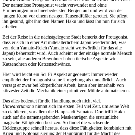
Der namenlose Protagonist wacht verwundet und ohne
Erinnerungen in schneebedeckten Bergen auf und wird von der
jungen Kuon vor einem riesigen Tausendfüßler gerettet. Sie pflegt
ihn gesund, gibt ihm den Namen Haku und lässt ihn nun für sich
arbeiten.
Bei der Reise in die nächstgelegene Stadt bemerkt der Protagonist,
dass er sich in einer Art mittelalterlichem Japan wiederfindet, was
von dem Yamato-Reich (Yamato steht wortwörtlich für das alte
Japan) beherrscht wird. Auch scheint er der einzige normale Mensch
zu sein, alle anderen Bewohner haben tierische Aspekte wie
Katzenohren oder Katzenschwänze.
Hier wird leicht ein Sci-Fi-Aspekt angedeutet: Immer wieder
empfindet der Protagonist seine Umgebung als unnatürlich. Auch
versagt er zwar bei körperlicher Arbeit, kann aber innerhalb von
kürzester Zeit die Mechanik einer primitiven Mühle automatisieren.
Das alles bedeutet für die Handlung noch nicht viel.
Utawarerumono
nimmt sich im ersten Teil viel Zeit, um seine Welt
zu etablieren, vor allem die Hauptstadt Yamatos. Dort trifft Haku
auch auf die namensgebenden Maskenträger, die erstaunliche
magische Fähigkeiten besitzen. So findet die wachsende
Heldengruppe schnell heraus, dass diese Fähigkeiten kombiniert mit
Krieg und Kolonialisierung der Hauptgrund für die Macht des