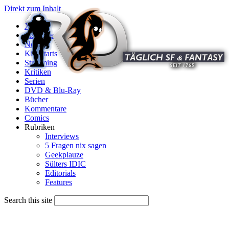
Direkt zum Inhalt
X
Startseite
News
Kinostarts
Streaming
Kritiken
Serien
DVD & Blu-Ray
Bücher
Kommentare
Comics
Rubriken
Interviews
5 Fragen nix sagen
Geekplauze
Sülters IDIC
Editorials
Features
Search this site