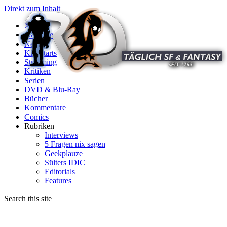
Direkt zum Inhalt
X
Startseite
News
Kinostarts
Streaming
Kritiken
Serien
DVD & Blu-Ray
Bücher
Kommentare
Comics
Rubriken
Interviews
5 Fragen nix sagen
Geekplauze
Sülters IDIC
Editorials
Features
Search this site