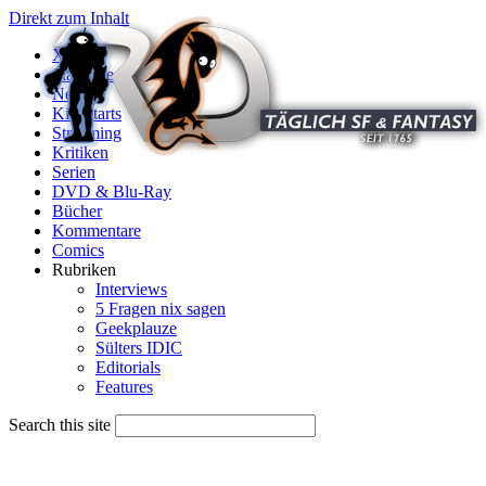
Direkt zum Inhalt
X
Startseite
News
Kinostarts
Streaming
Kritiken
Serien
DVD & Blu-Ray
Bücher
Kommentare
Comics
Rubriken
Interviews
5 Fragen nix sagen
Geekplauze
Sülters IDIC
Editorials
Features
Search this site