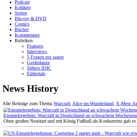
Podcast
Kritiken
Serien
Blu-ray & DVD
Comics
Bücher
Kommentare
Rubriken
Features
Interviews
5 Fragen nix sagen
Geekplauze
Sülters IDIC
Editorials
News History
Alle Beiträge zum Thema
Warcraft
,
Alice im Wunderland
,
X-Men: Ap
Einspielergebnis: Warcraft in Deutschland an schwachem Wochenende
Ohne großen Neustart und mit König Fußball als Konkurrenz gab es 