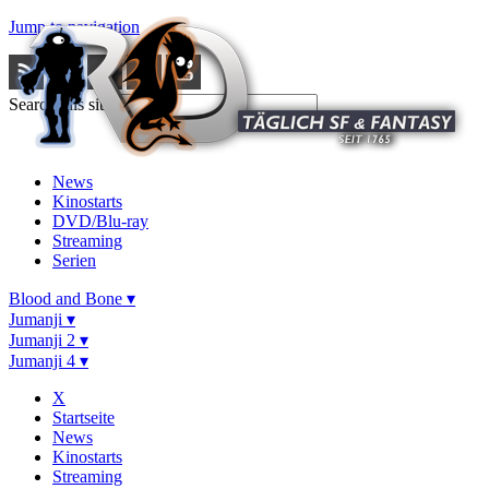
Jump to navigation
Search this site
News
Kinostarts
DVD/Blu-ray
Streaming
Serien
Blood and Bone ▾
Jumanji ▾
Jumanji 2 ▾
Jumanji 4 ▾
X
Startseite
News
Kinostarts
Streaming