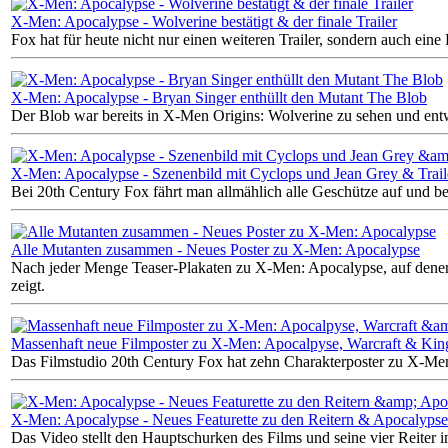
X-Men: Apocalypse - Wolverine bestätigt & der finale Trailer
Fox hat für heute nicht nur einen weiteren Trailer, sondern auch eine
X-Men: Apocalypse - Bryan Singer enthüllt den Mutant The Blob
Der Blob war bereits in X-Men Origins: Wolverine zu sehen und entw
X-Men: Apocalypse - Szenenbild mit Cyclops und Jean Grey & Trail
Bei 20th Century Fox fährt man allmählich alle Geschütze auf und 
Alle Mutanten zusammen - Neues Poster zu X-Men: Apocalypse
Nach jeder Menge Teaser-Plakaten zu X-Men: Apocalypse, auf denen e
zeigt.
Massenhaft neue Filmposter zu X-Men: Apocalpyse, Warcraft & Ki
Das Filmstudio 20th Century Fox hat zehn Charakterposter zu X-Men:
X-Men: Apocalypse - Neues Featurette zu den Reitern & Apocalypse
Das Video stellt den Hauptschurken des Films und seine vier Reiter 