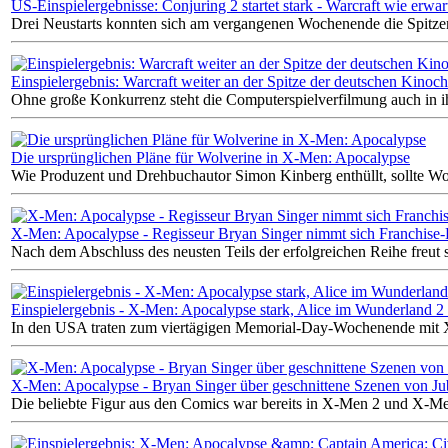
US-Einspielergebnisse: Conjuring 2 startet stark - Warcraft wie erwa
Drei Neustarts konnten sich am vergangenen Wochenende die Spitzenp
Einspielergebnis: Warcraft weiter an der Spitze der deutschen Kinoch
Ohne große Konkurrenz steht die Computerspielverfilmung auch in i
Die ursprünglichen Pläne für Wolverine in X-Men: Apocalypse
Wie Produzent und Drehbuchautor Simon Kinberg enthüllt, sollte Wol
X-Men: Apocalypse - Regisseur Bryan Singer nimmt sich Franchise-
Nach dem Abschluss des neusten Teils der erfolgreichen Reihe freut
Einspielergebnis - X-Men: Apocalypse stark, Alice im Wunderland 2
In den USA traten zum viertägigen Memorial-Day-Wochenende mit 
X-Men: Apocalypse - Bryan Singer über geschnittene Szenen von Ju
Die beliebte Figur aus den Comics war bereits in X-Men 2 und X-Men