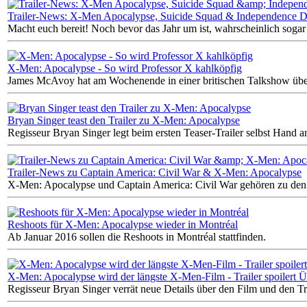
Trailer-News: X-Men Apocalypse, Suicide Squad & Independence D
Macht euch bereit! Noch bevor das Jahr um ist, wahrscheinlich soga
X-Men: Apocalypse - So wird Professor X kahlköpfig
James McAvoy hat am Wochenende in einer britischen Talkshow über
Bryan Singer teast den Trailer zu X-Men: Apocalypse
Regisseur Bryan Singer legt beim ersten Teaser-Trailer selbst Hand a
Trailer-News zu Captain America: Civil War & X-Men: Apocalypse
X-Men: Apocalypse und Captain America: Civil War gehören zu den m
Reshoots für X-Men: Apocalypse wieder in Montréal
Ab Januar 2016 sollen die Reshoots in Montréal stattfinden.
X-Men: Apocalypse wird der längste X-Men-Film - Trailer spoilert 
Regisseur Bryan Singer verrät neue Details über den Film und den T