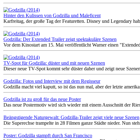
Hinter den Kulissen von Godzilla und Maleficent
Karfreitag, der große Tag der Featuretten. Disney und Legendary habe
Godzilla: Der Extended Trailer zeigt spektakuläre Szenen
Vor dem Kinostart am 15. Mai veröffentlicht Warner einen "Extended 
TV-Spot für Godzilla: düster und mit neuen Szenen
Dieser neue TV-Spot kommt sehr düster daher und zeigt neue Szenen.
Godzilla: Fotos und Interview mit dem Regisseur
Godzilla macht viel kaputt, so ist das nun mal, aber der letzte ameri
Godzilla ist zu groß für das neue Poster
Das neue Postermotiv wird sich wieder mit einem Ausschnitt der Rie
Beängstigende Naturgewalt: Godzilla-Trailer zeigt viele neue Szenen
Die Superechse trampelte in 28 Filmen ganze Städte nieder. Nun ste
Poster: Godzilla stampft durch San Francisco