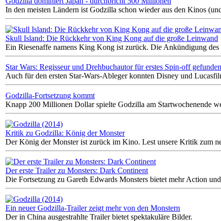
Godzilla dominiert Japan - durchbricht 500 Millionen
In den meisten Ländern ist Godzilla schon wieder aus den Kinos (u
Skull Island: Die Rückkehr von King Kong auf die große Leinwand
Ein Riesenaffe namens King Kong ist zurück. Die Ankündigung des F
Star Wars: Regisseur und Drehbuchautor für erstes Spin-off gefunde
Auch für den ersten Star-Wars-Ableger konnten Disney und Lucasfil
Godzilla-Fortsetzung kommt
Knapp 200 Millionen Dollar spielte Godzilla am Startwochenende wel
Kritik zu Godzilla: König der Monster
Der König der Monster ist zurück im Kino. Lest unsere Kritik zum n
Der erste Trailer zu Monsters: Dark Continent
Die Fortsetzung zu Gareth Edwards Monsters bietet mehr Action un
Ein neuer Godzilla-Trailer zeigt mehr von den Monstern
Der in China ausgestrahlte Trailer bietet spektakuläre Bilder.