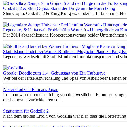
Godzilla 2 & Shin Gojira: Stand der Dinge um die Fortsetzung
Shin Gojira, Godzilla 2 & King Kong vs. Godzilla. In Japan und Hol
Legendary & Universal: Problemfilm Warcraft - Hintergründe zu Ki
Der 2014 abgeschlossene Kooperationsvertrag beider Unternehmen wir
Skull Island landet bei Warner Brothers - Mögliche Pläne zu King K
Legendary wechselt mit Skull Island den Produktionspartner und sch
Google: Doodle zum 114. Geburtstag von Eiji Tsuburaya
Wer bei der Hitze Abwechslung und Spaß von Arbeit oder Lernen brau
Neuer Godzilla Film aus Japan
In Japan war man nie so richtig von den westlichen Filmumsetzungen 
die Leinwand zurückkehren soll.
Starttermin für Godzilla 2
Nach dem großen Erfolg von Godzilla war klar, dass die Fortsetzun