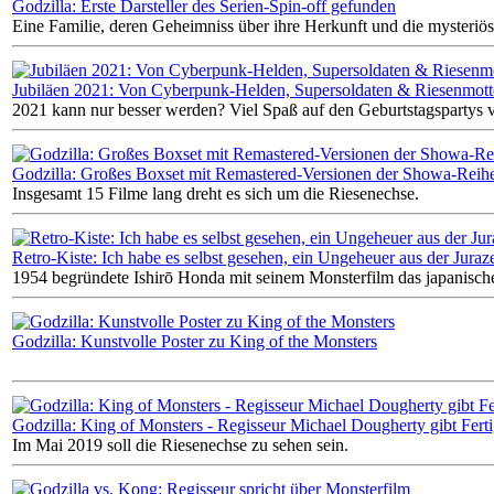
Godzilla: Erste Darsteller des Serien-Spin-off gefunden
Eine Familie, deren Geheimniss über ihre Herkunft und die mysteriös
Jubiläen 2021: Von Cyberpunk-Helden, Supersoldaten & Riesenmot
2021 kann nur besser werden? Viel Spaß auf den Geburtstagspartys 
Godzilla: Großes Boxset mit Remastered-Versionen der Showa-Reih
Insgesamt 15 Filme lang dreht es sich um die Riesenechse.
Retro-Kiste: Ich habe es selbst gesehen, ein Ungeheuer aus der Juraze
1954 begründete Ishirō Honda mit seinem Monsterfilm das japanisch
Godzilla: Kunstvolle Poster zu King of the Monsters
Godzilla: King of Monsters - Regisseur Michael Dougherty gibt Ferti
Im Mai 2019 soll die Riesenechse zu sehen sein.