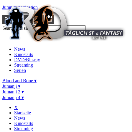
Jump to navigation
Search this site
News
Kinostarts
DVD/Blu-ray
Streaming
Serien
Blood and Bone ▾
Jumanji ▾
Jumanji 2 ▾
Jumanji 4 ▾
X
Startseite
News
Kinostarts
Streaming