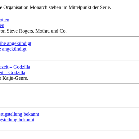
e Organisation Monarch stehen im Mittelpunkt der Serie.
ten
von Steve Rogers, Mothra und Co.
e angekündigt
it – Godzilla
e Kaijū-Genre.
gstellung bekannt