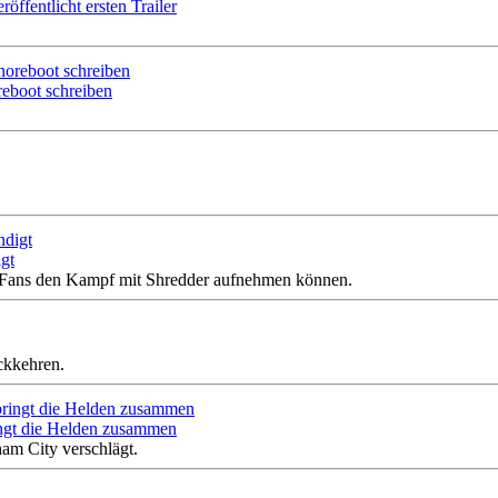
öffentlicht ersten Trailer
reboot schreiben
gt
es-Fans den Kampf mit Shredder aufnehmen können.
ckkehren.
ingt die Helden zusammen
ham City verschlägt.