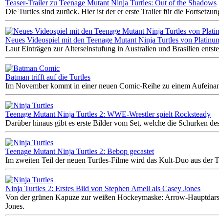
Teaser-Trailer zu Teenage Mutant Ninja Turtles: Out of the Shadows
Die Turtles sind zurück. Hier ist der er erste Trailer für die Fortse
Neues Videospiel mit den Teenage Mutant Ninja Turtles von Platin
Laut Einträgen zur Alterseinstufung in Australien und Brasilien ents
Batman trifft auf die Turtles
Im November kommt in einer neuen Comic-Reihe zu einem Aufeinand
Teenage Mutant Ninja Turtles 2: WWE-Wrestler spielt Rocksteady
Darüber hinaus gibt es erste Bilder vom Set, welche die Schurken de
Teenage Mutant Ninja Turtles 2: Bebop gecastet
Im zweiten Teil der neuen Turtles-Filme wird das Kult-Duo aus der T
Ninja Turtles 2: Erstes Bild von Stephen Amell als Casey Jones
Von der grünen Kapuze zur weißen Hockeymaske: Arrow-Hauptdarstel
Jones.