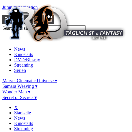
Jump to navigation
Search this site
News
Kinostarts
DVD/Blu-ray
Streaming
Serien
Marvel Cinematic Universe ▾
Samara Weaving ▾
Wonder Man ▾
Secret of Secrets ▾
X
Startseite
News
Kinostarts
Streaming