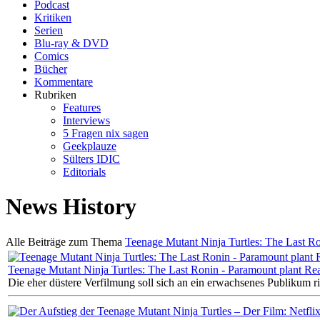
Podcast
Kritiken
Serien
Blu-ray & DVD
Comics
Bücher
Kommentare
Rubriken
Features
Interviews
5 Fragen nix sagen
Geekplauze
Sülters IDIC
Editorials
News History
Alle Beiträge zum Thema
Teenage Mutant Ninja Turtles: The Last R
Teenage Mutant Ninja Turtles: The Last Ronin - Paramount plant Re
Die eher düstere Verfilmung soll sich an ein erwachsenes Publikum ri