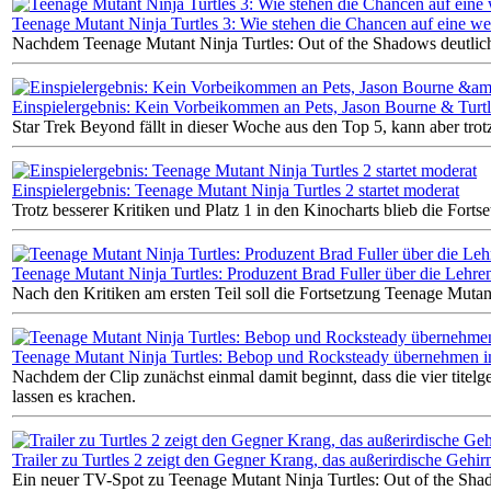
Teenage Mutant Ninja Turtles 3: Wie stehen die Chancen auf eine we
Nachdem Teenage Mutant Ninja Turtles: Out of the Shadows deutlich un
Einspielergebnis: Kein Vorbeikommen an Pets, Jason Bourne & Turtl
Star Trek Beyond fällt in dieser Woche aus den Top 5, kann aber tr
Einspielergebnis: Teenage Mutant Ninja Turtles 2 startet moderat
Trotz besserer Kritiken und Platz 1 in den Kinocharts blieb die Forts
Teenage Mutant Ninja Turtles: Produzent Brad Fuller über die Lehren
Nach den Kritiken am ersten Teil soll die Fortsetzung Teenage Mutan
Teenage Mutant Ninja Turtles: Bebop und Rocksteady übernehmen i
Nachdem der Clip zunächst einmal damit beginnt, dass die vier tit
lassen es krachen.
Trailer zu Turtles 2 zeigt den Gegner Krang, das außerirdische Gehir
Ein neuer TV-Spot zu Teenage Mutant Ninja Turtles: Out of the Sha