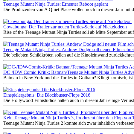
Teenage Mutant Ninja Turtles: Erneuter Reboot geplant
Die Produzenten von A Quiet Place wollen noch in diesem Jahr mit d
Cowabunga: Der Trailer zur neuen Turtles-Serie auf Nickelodeon
Rise of the Teenage Mutant Ninja Turtles soll ab Mitte September au
Teenage Mutant Ninja Turtles: Andrew Dodge soll neuen Film schre
Die beliebten Schildkröten sollen auf die Kinoleinwand zurückkehre
DC-/IDW-Comic-Kritik: Batman/Teenage Mutant Ninja Turtles Adve
Batman in New York und die Turtles in Gotham? Klingt komisch, ist 
Einspielergebnis: Die Blockbuster-Flops 2016
Die Hollywood-Filmstudios hatten auch in diesem Jahr einige Verlust
Kein Teenage Mutant Ninja Turtles 3, Produzent über den Flop von T
Teenage Mutant Ninja Turtles 2 konnte sich zwar inhaltlich verbesser