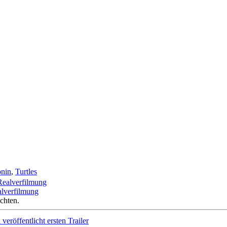
onin
,
Turtles
alverfilmung
chten.