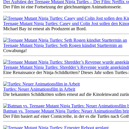
Der Aufstieg der Teenage Mutant Ninja Turtles – Der Film: Netflix ver
Der Film ist eine Fortsetzung der gleichnamigen Animationsserie.
Teenage Mutant Ninja Turtles: Casey und Colin Jost sollen den Kino
Michael Bay ist erneut als Produzent an Bord.
Teenage Mutant Ninja Turtles: Seth Rogen kündigt Starttermin an
Cowabunga!
Teenage Mutant Ninja Turtles: Shredder’s Revenge wurde angekündi
Eine Renaissance der Ninja-Schildkröten? Dieses Jahr sollen Turtl
Turtles: Neuer Animationsfilm in Arbeit
Die bekannten Schildkröten sollen erneut auf die Kinoleinwand zurü
Batman vs. Teenage Mutant Ninja Turtles: Neuer Animationsfilm br
Der Film basiert auf einer Comicreihe, in der es die Turtles nach Got