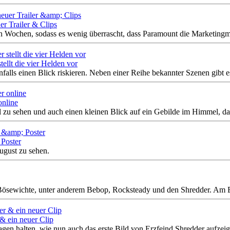
r Trailer & Clips
gen Wochen, sodass es wenig überrascht, dass Paramount die Marketingm
ellt die vier Helden vor
nfalls einen Blick riskieren. Neben einer Reihe bekannter Szenen gibt e
online
 zu sehen und auch einen kleinen Blick auf ein Gebilde im Himmel, das
 Poster
ugust zu sehen.
Bösewichte, unter anderem Bebop, Rocksteady und den Shredder. Am En
& ein neuer Clip
gen halten, wie nun auch das erste Bild von Erzfeind Shredder aufzeig