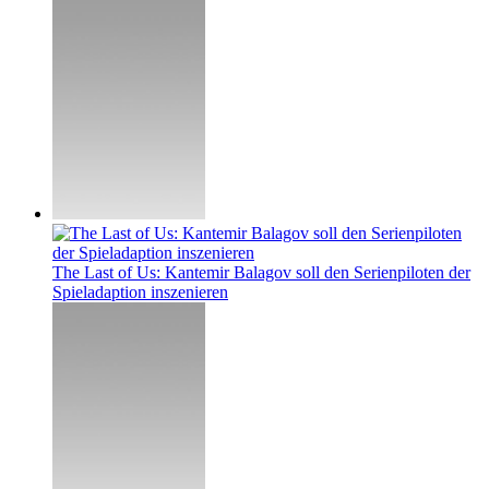
The Last of Us: Kantemir Balagov soll den Serienpiloten der
Spieladaption inszenieren