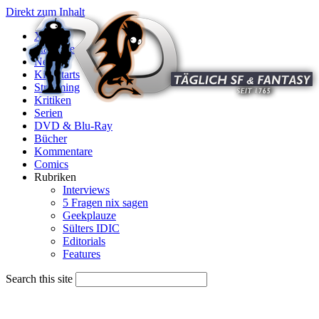
Direkt zum Inhalt
X
Startseite
News
Kinostarts
Streaming
Kritiken
Serien
DVD & Blu-Ray
Bücher
Kommentare
Comics
Rubriken
Interviews
5 Fragen nix sagen
Geekplauze
Sülters IDIC
Editorials
Features
Search this site