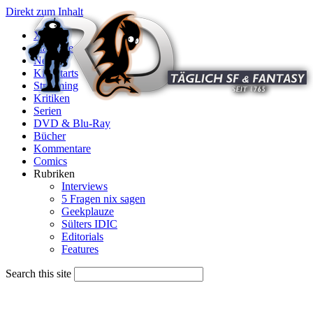
Direkt zum Inhalt
X
Startseite
News
Kinostarts
Streaming
Kritiken
Serien
DVD & Blu-Ray
Bücher
Kommentare
Comics
Rubriken
Interviews
5 Fragen nix sagen
Geekplauze
Sülters IDIC
Editorials
Features
Search this site