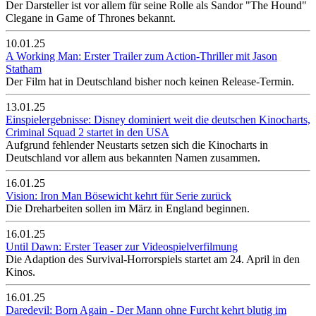
Der Darsteller ist vor allem für seine Rolle als Sandor "The Hound"
Clegane in Game of Thrones bekannt.
10.01.25
A Working Man: Erster Trailer zum Action-Thriller mit Jason
Statham
Der Film hat in Deutschland bisher noch keinen Release-Termin.
13.01.25
Einspielergebnisse: Disney dominiert weit die deutschen Kinocharts,
Criminal Squad 2 startet in den USA
Aufgrund fehlender Neustarts setzen sich die Kinocharts in
Deutschland vor allem aus bekannten Namen zusammen.
16.01.25
Vision: Iron Man Bösewicht kehrt für Serie zurück
Die Dreharbeiten sollen im März in England beginnen.
16.01.25
Until Dawn: Erster Teaser zur Videospielverfilmung
Die Adaption des Survival-Horrorspiels startet am 24. April in den
Kinos.
16.01.25
Daredevil: Born Again - Der Mann ohne Furcht kehrt blutig im