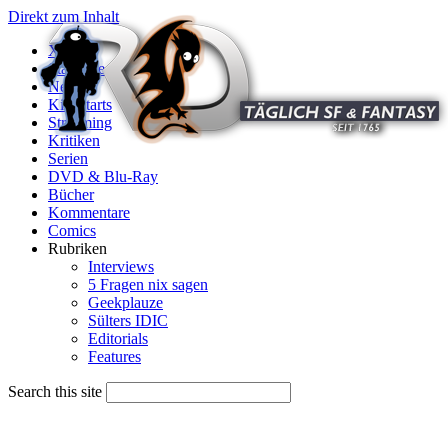
Direkt zum Inhalt
X
Startseite
News
Kinostarts
Streaming
Kritiken
Serien
DVD & Blu-Ray
Bücher
Kommentare
Comics
Rubriken
Interviews
5 Fragen nix sagen
Geekplauze
Sülters IDIC
Editorials
Features
Search this site