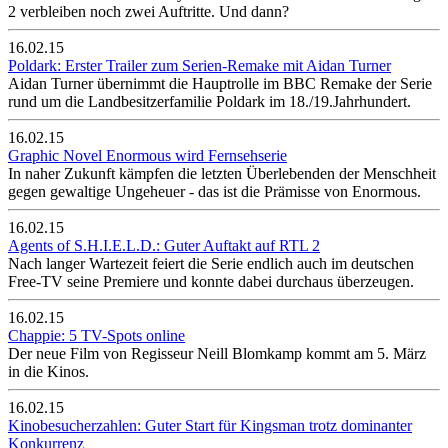
2 verbleiben noch zwei Auftritte. Und dann?
16.02.15
Poldark: Erster Trailer zum Serien-Remake mit Aidan Turner
Aidan Turner übernimmt die Hauptrolle im BBC Remake der Serie
rund um die Landbesitzerfamilie Poldark im 18./19.Jahrhundert.
16.02.15
Graphic Novel Enormous wird Fernsehserie
In naher Zukunft kämpfen die letzten Überlebenden der Menschheit
gegen gewaltige Ungeheuer - das ist die Prämisse von Enormous.
16.02.15
Agents of S.H.I.E.L.D.: Guter Auftakt auf RTL 2
Nach langer Wartezeit feiert die Serie endlich auch im deutschen
Free-TV seine Premiere und konnte dabei durchaus überzeugen.
16.02.15
Chappie: 5 TV-Spots online
Der neue Film von Regisseur Neill Blomkamp kommt am 5. März
in die Kinos.
16.02.15
Kinobesucherzahlen: Guter Start für Kingsman trotz dominanter
Konkurrenz