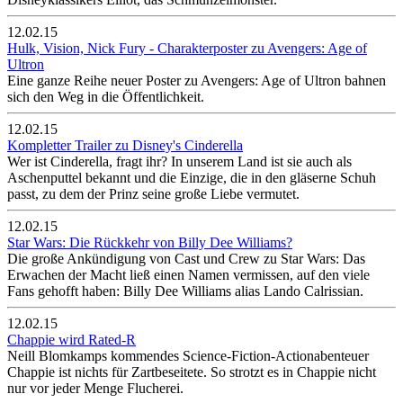
12.02.15
Hulk, Vision, Nick Fury - Charakterposter zu Avengers: Age of
Ultron
Eine ganze Reihe neuer Poster zu Avengers: Age of Ultron bahnen
sich den Weg in die Öffentlichkeit.
12.02.15
Kompletter Trailer zu Disney's Cinderella
Wer ist Cinderella, fragt ihr? In unserem Land ist sie auch als
Aschenputtel bekannt und die Einzige, die in den gläserne Schuh
passt, zu dem der Prinz seine große Liebe vermutet.
12.02.15
Star Wars: Die Rückkehr von Billy Dee Williams?
Die große Ankündigung von Cast und Crew zu Star Wars: Das
Erwachen der Macht ließ einen Namen vermissen, auf den viele
Fans gehofft haben: Billy Dee Williams alias Lando Calrissian.
12.02.15
Chappie wird Rated-R
Neill Blomkamps kommendes Science-Fiction-Actionabenteuer
Chappie ist nichts für Zartbeseitete. So strotzt es in Chappie nicht
nur vor jeder Menge Flucherei.