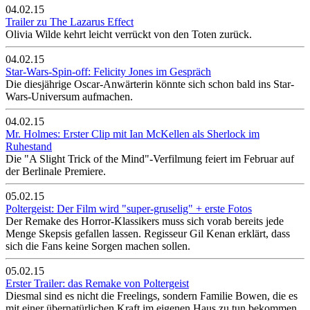
04.02.15
Trailer zu The Lazarus Effect
Olivia Wilde kehrt leicht verrückt von den Toten zurück.
04.02.15
Star-Wars-Spin-off: Felicity Jones im Gespräch
Die diesjährige Oscar-Anwärterin könnte sich schon bald ins Star-
Wars-Universum aufmachen.
04.02.15
Mr. Holmes: Erster Clip mit Ian McKellen als Sherlock im
Ruhestand
Die "A Slight Trick of the Mind"-Verfilmung feiert im Februar auf
der Berlinale Premiere.
05.02.15
Poltergeist: Der Film wird "super-gruselig" + erste Fotos
Der Remake des Horror-Klassikers muss sich vorab bereits jede
Menge Skepsis gefallen lassen. Regisseur Gil Kenan erklärt, dass
sich die Fans keine Sorgen machen sollen.
05.02.15
Erster Trailer: das Remake von Poltergeist
Diesmal sind es nicht die Freelings, sondern Familie Bowen, die es
mit einer übernatürlichen Kraft im eigenen Haus zu tun bekommen.