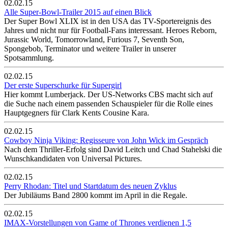
02.02.15
Alle Super-Bowl-Trailer 2015 auf einen Blick
Der Super Bowl XLIX ist in den USA das TV-Sportereignis des
Jahres und nicht nur für Football-Fans interessant. Heroes Reborn,
Jurassic World, Tomorrowland, Furious 7, Seventh Son,
Spongebob, Terminator und weitere Trailer in unserer
Spotsammlung.
02.02.15
Der erste Superschurke für Supergirl
Hier kommt Lumberjack. Der US-Networks CBS macht sich auf
die Suche nach einem passenden Schauspieler für die Rolle eines
Hauptgegners für Clark Kents Cousine Kara.
02.02.15
Cowboy Ninja Viking: Regisseure von John Wick im Gespräch
Nach dem Thriller-Erfolg sind David Leitch und Chad Stahelski die
Wunschkandidaten von Universal Pictures.
02.02.15
Perry Rhodan: Titel und Startdatum des neuen Zyklus
Der Jubiläums Band 2800 kommt im April in die Regale.
02.02.15
IMAX-Vorstellungen von Game of Thrones verdienen 1,5