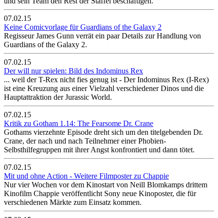
und sein Team den Rest der Staffel beschäftigen.
07.02.15
Keine Comicvorlage für Guardians of the Galaxy 2
Regisseur James Gunn verrät ein paar Details zur Handlung von
Guardians of the Galaxy 2.
07.02.15
Der will nur spielen: Bild des Indominus Rex
... weil der T-Rex nicht fies genug ist - Der Indominus Rex (I-Rex)
ist eine Kreuzung aus einer Vielzahl verschiedener Dinos und die
Hauptattraktion der Jurassic World.
07.02.15
Kritik zu Gotham 1.14: The Fearsome Dr. Crane
Gothams vierzehnte Episode dreht sich um den titelgebenden Dr.
Crane, der nach und nach Teilnehmer einer Phobien-
Selbsthilfegruppen mit ihrer Angst konfrontiert und dann tötet.
07.02.15
Mit und ohne Action - Weitere Filmposter zu Chappie
Nur vier Wochen vor dem Kinostart von Neill Blomkamps drittem
Kinofilm Chappie veröffentlicht Sony neue Kinoposter, die für
verschiedenen Märkte zum Einsatz kommen.