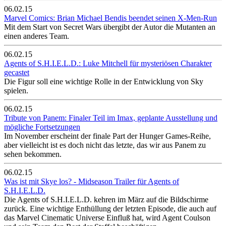
06.02.15
Marvel Comics: Brian Michael Bendis beendet seinen X-Men-Run
Mit dem Start von Secret Wars übergibt der Autor die Mutanten an
einen anderes Team.
06.02.15
Agents of S.H.I.E.L.D.: Luke Mitchell für mysteriösen Charakter
gecastet
Die Figur soll eine wichtige Rolle in der Entwicklung von Sky
spielen.
06.02.15
Tribute von Panem: Finaler Teil im Imax, geplante Ausstellung und
mögliche Fortsetzungen
Im November erscheint der finale Part der Hunger Games-Reihe,
aber vielleicht ist es doch nicht das letzte, das wir aus Panem zu
sehen bekommen.
06.02.15
Was ist mit Skye los? - Midseason Trailer für Agents of
S.H.I.E.L.D.
Die Agents of S.H.I.E.L.D. kehren im März auf die Bildschirme
zurück. Eine wichtige Enthüllung der letzten Episode, die auch auf
das Marvel Cinematic Universe Einfluß hat, wird Agent Coulson