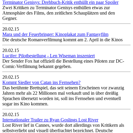
Terminator Genisys: Drehbuch-Kritik enthüllt ein paar Spoiler
Zwei Kritiken zu Terminator Genisys enthüllen etwas zur
Atmosphäre des Films, den zeitlichen Schauplätzen und den
Gegner.
20.02.15
Mara und der Feuerbringer: Kinoplakat zum Fantasyfilm
Die deutsche Romanverfilmung kommt am 2. April in die Kinos
20.02.15
Lucifer: Pilotbestellung - Len Wiseman inszeniert
Der Sender Fox hat offiziell die Bestellung eines Piloten zur DC-
Comic-Verfilmung bekannt gegeben.
20.02.15
Kommt Siedler von Catan ins Fernsehen?
Das berühmte Brettspiel, das seit seinem Erscheinen vor zwanzig
Jahren mehr als 22 Millionen mal verkauft und in über dreißig
Sprachen übersetzt worden ist, soll ins Fernsehen und eventuell
sogar ins Kino kommen.
20.02.15
Internationaler Trailer zu Ryan Goslings Lost River
Lost River lief in Cannes, wurde dort allerdings von Kritikern als
selbstverliebt und visuell überfrachtet bezeichnet. Deutsche