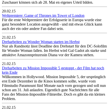
Zuschauer können sich ab 28. Mai en eigenes Urteil bilden.
20.02.15
Weltpremiere: Game of Thrones im Tower of London
Für die erste Weltpremiere der Erfolgsserie in Europa wurde eine
ganz besondere Location ausgewählt - und mit etwas Glück kann
auch der ein oder andere Fan dabei sein.
21.02.15
Dreharbeiten zu Wonder Woman starten im Herbst
Nur als Randnotiz lässt Deadline den Drehstart für den DC-Solofilm
für Wonder Woman fallen. Im Herbst wird Gal Gadot als starke und
attraktive Amazonnprinzessin Diana vor der Kamera stehen.
21.02.15
Dreharbeiten zu Mission Impossible 5 gestoppt - der Film hat noch
kein Ende
Willkommen in Hollywood. Mission Impossible 5, der ursprünglich
erst Ende Dezember in die Kinos kommen sollte, wurde vom
Filmstudio Paramount fünf Monate nach vorn gezogen und soll nun
schon am 31. Juli anlaufen. Eigentlich gute Nachrichten für alle
Fans der Mission-Impossible-Filmreihe. Doch es gibt da ein kleines
Problem.
21.02.15