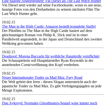
Eine haarige Angelegenheit: Vin Diesel als The Last Witch Hunter
Vin Diesel setzt wieder auf seine Facebookseite, wenn es um neue,
haarige Fotos von den Dreharbeiten zu seinem nächsten Film The
Last Witch Hunter geht.
19.02.15
The Man in the High Castle: Amazon bestellt komplette Staffel
Der Pilotfilm zu The Man in the High Castle basiert auf dem
gleichnamigen Roman von Philip K. Dick und ist in einer
Parallelwelt angesiedelt, in der Japan und Deutschland den zweiten
Weltkrieg gewonnen haben.
19.02.15
Deadpool: Morena Baccarin für weibliche Hauptrolle verpflichtet
Die Schauspielerin soll Hauptdarsteller Ryan Reynolds in der
anstehenden Comicverfilmung den Kopf verdrehen.
19.02.15
Neuer Internationaler Trailer zu Mad Max: Fury Road
Die Welt gehört den Irren - diesen Slogan unterstreicht auch der
japanische Trailer zu Mad Max. Es gibt Verfolgungsjagden un jede
Menge Explosionen.
19.02.15
Dan Aykroyd: Normales Ghostbusters-Sequel wäre immer noch