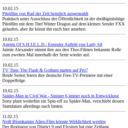
10.02.15
Pilotfilm von Rad der Zeit heimlich ausgestrahlt
Praktisch unter Ausschluss der Öffentlichkeit ist der dreißigminütige
Pilotfilm mit dem Titel Winter Dragon auf dem kleinen Sender FXX
gelaufen, aber ihr könnt ihn euch hier ansehen.
10.02.15
Agents Of S.H.I.E.L.D.: Erneuter Auftritt von Lady Sif
Jaimie Alexander nimmt ihre aus den Thor-Filmen bekannte Rolle
zum zweiten Mal innerhalb der Serie wieder auf.
10.02.15
TV Tipp: The Flash & Gotham starten auf Pro7
Beide Serien feiern ihre deutsche Free-TV-Premiere mit einer
Doppelfolge.
10.02.15
Spider-Man in Civil War - Sinister 6 immer noch in Entwicklung
Sony plant weiterhin ein Spin-off zu Spider-Man, verschiebt dessen
Startdatum allerdings nach hinten.
11.02.15
Neill Blomkamps Alien-Film könnte Wirklichkeit werden
Der Regisseur von District 9 und Elysium hat eine Zeitlang