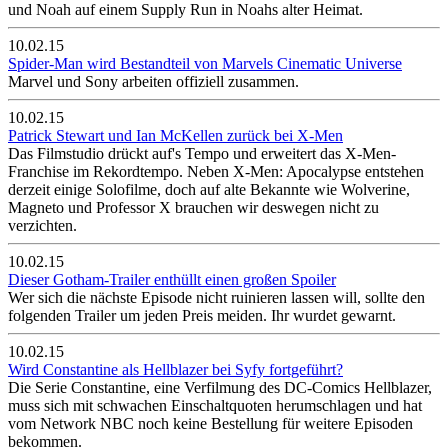
und Noah auf einem Supply Run in Noahs alter Heimat.
10.02.15
Spider-Man wird Bestandteil von Marvels Cinematic Universe
Marvel und Sony arbeiten offiziell zusammen.
10.02.15
Patrick Stewart und Ian McKellen zurück bei X-Men
Das Filmstudio drückt auf's Tempo und erweitert das X-Men-
Franchise im Rekordtempo. Neben X-Men: Apocalypse entstehen
derzeit einige Solofilme, doch auf alte Bekannte wie Wolverine,
Magneto und Professor X brauchen wir deswegen nicht zu
verzichten.
10.02.15
Dieser Gotham-Trailer enthüllt einen großen Spoiler
Wer sich die nächste Episode nicht ruinieren lassen will, sollte den
folgenden Trailer um jeden Preis meiden. Ihr wurdet gewarnt.
10.02.15
Wird Constantine als Hellblazer bei Syfy fortgeführt?
Die Serie Constantine, eine Verfilmung des DC-Comics Hellblazer,
muss sich mit schwachen Einschaltquoten herumschlagen und hat
vom Network NBC noch keine Bestellung für weitere Episoden
bekommen.