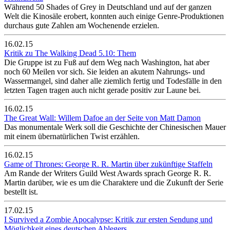
Während 50 Shades of Grey in Deutschland und auf der ganzen
Welt die Kinosäle erobert, konnten auch einige Genre-Produktionen
durchaus gute Zahlen am Wochenende erzielen.
16.02.15
Kritik zu The Walking Dead 5.10: Them
Die Gruppe ist zu Fuß auf dem Weg nach Washington, hat aber
noch 60 Meilen vor sich. Sie leiden an akutem Nahrungs- und
Wassermangel, sind daher alle ziemlich fertig und Todesfälle in den
letzten Tagen tragen auch nicht gerade positiv zur Laune bei.
16.02.15
The Great Wall: Willem Dafoe an der Seite von Matt Damon
Das monumentale Werk soll die Geschichte der Chinesischen Mauer
mit einem übernatürlichen Twist erzählen.
16.02.15
Game of Thrones: George R. R. Martin über zukünftige Staffeln
Am Rande der Writers Guild West Awards sprach George R. R.
Martin darüber, wie es um die Charaktere und die Zukunft der Serie
bestellt ist.
17.02.15
I Survived a Zombie Apocalypse: Kritik zur ersten Sendung und
Möglichkeit eines deutschen Ablegers