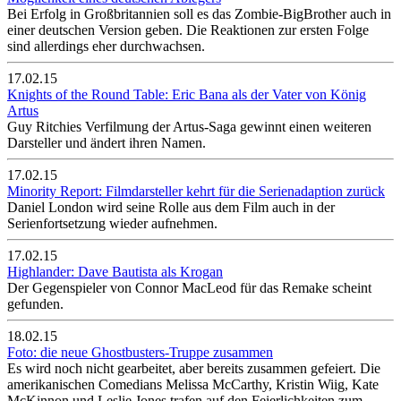
Bei Erfolg in Großbritannien soll es das Zombie-BigBrother auch in
einer deutschen Version geben. Die Reaktionen zur ersten Folge
sind allerdings eher durchwachsen.
17.02.15
Knights of the Round Table: Eric Bana als der Vater von König
Artus
Guy Ritchies Verfilmung der Artus-Saga gewinnt einen weiteren
Darsteller und ändert ihren Namen.
17.02.15
Minority Report: Filmdarsteller kehrt für die Serienadaption zurück
Daniel London wird seine Rolle aus dem Film auch in der
Serienfortsetzung wieder aufnehmen.
17.02.15
Highlander: Dave Bautista als Krogan
Der Gegenspieler von Connor MacLeod für das Remake scheint
gefunden.
18.02.15
Foto: die neue Ghostbusters-Truppe zusammen
Es wird noch nicht gearbeitet, aber bereits zusammen gefeiert. Die
amerikanischen Comedians Melissa McCarthy, Kristin Wiig, Kate
McKinnon und Leslie Jones trafen auf den Feierlichkeiten zum