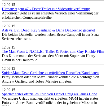
12.02.15
Hitman: Agent 47 - Erster Trailer zur Videospielverfilmung
Actionreich geht es zu im erneuten Versuch einer Verfilmung der
erfolgreichen Computerspielreihe.
12.02.15
Ash vs. Evil Dead: Ray Santiago & Dana DeLorenzo gecastet
Die beiden Darsteller werden neben Bruce Campbell in der Starz-
Serie zu sehen sein.
12.02.15
The Man From U.N.C.L.E.: Trailer & Poster zum Guy-Ritchie-Film
Das Kinoremake der Serie aus den 60ern mit Superman Henry
Cavill in der Hauptrolle.
12.02.15
Spider-Man: Erste Gerüchte zu möglichen Darsteller-Kandidaten
Percy Jackson oder ein Maze Runner könnten die Nachfolge von
Andrew Garfield und Tobey Maguire antreten.
12.02.15
Spectre: erstes offizielles Foto von Daniel Craig als James Bond
Wo andere Urlaub machen, geht er arbeiten. MGM hat ein erstes
Foto von James Bond veröffentlicht, der in geheimer Mission in