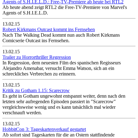
Agents of S.H.I.E.L.D.: Free-TV-Premiere ab heute bei RTL2
Ab heute abend zeigt RTL2 die Free-TV-Premiere von Marvel's
Agents of S.H.I.E.L.D.
13.02.15
Robert Kirkmans Outcast kommt ins Fernsehen
Nach The Walking Dead kommt nun auch Robert Kirkmans
Comicserie Outcast ins Fernsehen.
13.02.15
Trailer zu Horrorthriller Regression
In Regression, dem neuesten Film des spanischen Regisseurs
Alejandro Amenabar, versucht Emma Watson, sich an ein
schreckliches Verbrechen zu erinnern.
13.02.15
Kritik zu Gotham 1.15: Scarecrow
Es geht in Gotham ungewohnt entspannt weiter, denn nach den
letzten sehr aufregenden Episoden passiert in "Scarecrow"
vergleichsweise wenig und es kann tatsächlich mal wieder
verschnauft werden.
13.02.15
HobbitCon 3: Tageskartenverkauf gestartet
Ab sofort sind Tageskarten für die an Ostern stattfindende