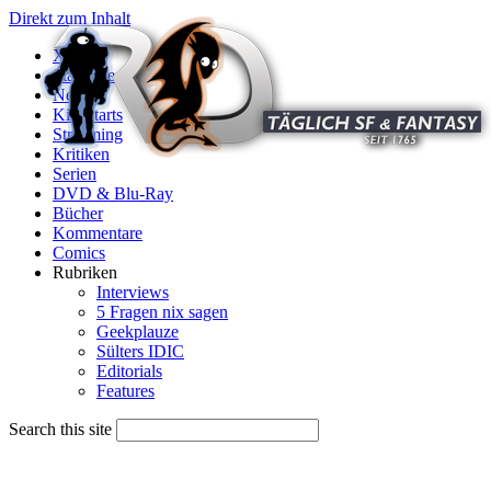
Direkt zum Inhalt
X
Startseite
News
Kinostarts
Streaming
Kritiken
Serien
DVD & Blu-Ray
Bücher
Kommentare
Comics
Rubriken
Interviews
5 Fragen nix sagen
Geekplauze
Sülters IDIC
Editorials
Features
Search this site