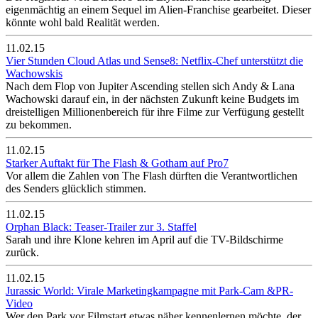
eigenmächtig an einem Sequel im Alien-Franchise gearbeitet. Dieser
könnte wohl bald Realität werden.
11.02.15
Vier Stunden Cloud Atlas und Sense8: Netflix-Chef unterstützt die
Wachowskis
Nach dem Flop von Jupiter Ascending stellen sich Andy & Lana
Wachowski darauf ein, in der nächsten Zukunft keine Budgets im
dreistelligen Millionenbereich für ihre Filme zur Verfügung gestellt
zu bekommen.
11.02.15
Starker Auftakt für The Flash & Gotham auf Pro7
Vor allem die Zahlen von The Flash dürften die Verantwortlichen
des Senders glücklich stimmen.
11.02.15
Orphan Black: Teaser-Trailer zur 3. Staffel
Sarah und ihre Klone kehren im April auf die TV-Bildschirme
zurück.
11.02.15
Jurassic World: Virale Marketingkampagne mit Park-Cam &PR-
Video
Wer den Park vor Filmstart etwas näher kennenlernen möchte, der