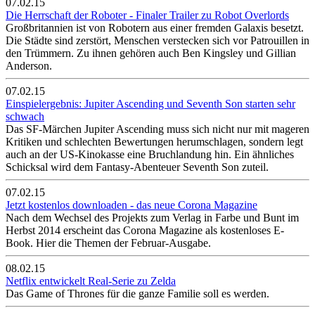
07.02.15
Die Herrschaft der Roboter - Finaler Trailer zu Robot Overlords
Großbritannien ist von Robotern aus einer fremden Galaxis besetzt.
Die Städte sind zerstört, Menschen verstecken sich vor Patrouillen in
den Trümmern. Zu ihnen gehören auch Ben Kingsley und Gillian
Anderson.
07.02.15
Einspielergebnis: Jupiter Ascending und Seventh Son starten sehr
schwach
Das SF-Märchen Jupiter Ascending muss sich nicht nur mit mageren
Kritiken und schlechten Bewertungen herumschlagen, sondern legt
auch an der US-Kinokasse eine Bruchlandung hin. Ein ähnliches
Schicksal wird dem Fantasy-Abenteuer Seventh Son zuteil.
07.02.15
Jetzt kostenlos downloaden - das neue Corona Magazine
Nach dem Wechsel des Projekts zum Verlag in Farbe und Bunt im
Herbst 2014 erscheint das Corona Magazine als kostenloses E-
Book. Hier die Themen der Februar-Ausgabe.
08.02.15
Netflix entwickelt Real-Serie zu Zelda
Das Game of Thrones für die ganze Familie soll es werden.