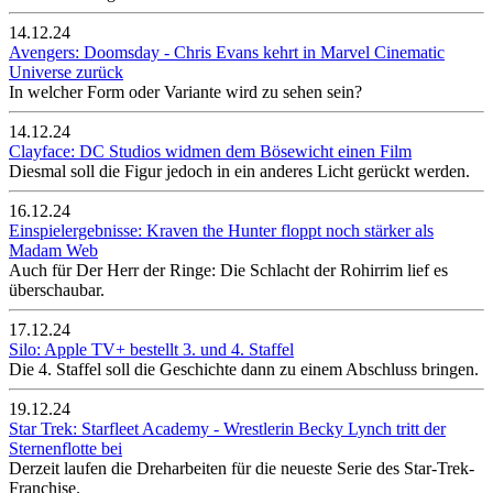
14.12.24
Avengers: Doomsday - Chris Evans kehrt in Marvel Cinematic
Universe zurück
In welcher Form oder Variante wird zu sehen sein?
14.12.24
Clayface: DC Studios widmen dem Bösewicht einen Film
Diesmal soll die Figur jedoch in ein anderes Licht gerückt werden.
16.12.24
Einspielergebnisse: Kraven the Hunter floppt noch stärker als
Madam Web
Auch für Der Herr der Ringe: Die Schlacht der Rohirrim lief es
überschaubar.
17.12.24
Silo: Apple TV+ bestellt 3. und 4. Staffel
Die 4. Staffel soll die Geschichte dann zu einem Abschluss bringen.
19.12.24
Star Trek: Starfleet Academy - Wrestlerin Becky Lynch tritt der
Sternenflotte bei
Derzeit laufen die Dreharbeiten für die neueste Serie des Star-Trek-
Franchise.