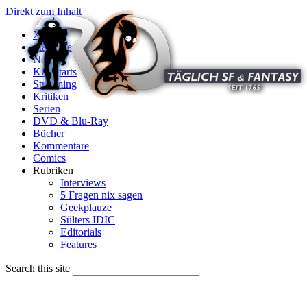
Direkt zum Inhalt
X
Startseite
News
Kinostarts
Streaming
Kritiken
Serien
DVD & Blu-Ray
Bücher
Kommentare
Comics
Rubriken
Interviews
5 Fragen nix sagen
Geekplauze
Sülters IDIC
Editorials
Features
Search this site