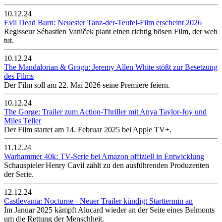
10.12.24
Evil Dead Burn: Neuester Tanz-der-Teufel-Film erscheint 2026
Regisseur Sébastien Vaniček plant einen richtig bösen Film, der weh
tut.
10.12.24
The Mandalorian & Grogu: Jeremy Allen White stößt zur Besetzung
des Films
Der Film soll am 22. Mai 2026 seine Premiere feiern.
10.12.24
The Gorge: Trailer zum Action-Thriller mit Anya Taylor-Joy und
Miles Teller
Der Film startet am 14. Februar 2025 bei Apple TV+.
11.12.24
Warhammer 40k: TV-Serie bei Amazon offiziell in Entwicklung
Schauspieler Henry Cavil zählt zu den ausführenden Produzenten
der Serie.
12.12.24
Castlevania: Nocturne - Neuer Trailer kündigt Starttermin an
Im Januar 2025 kämpft Alucard wieder an der Seite eines Belmonts
um die Rettung der Menschheit.