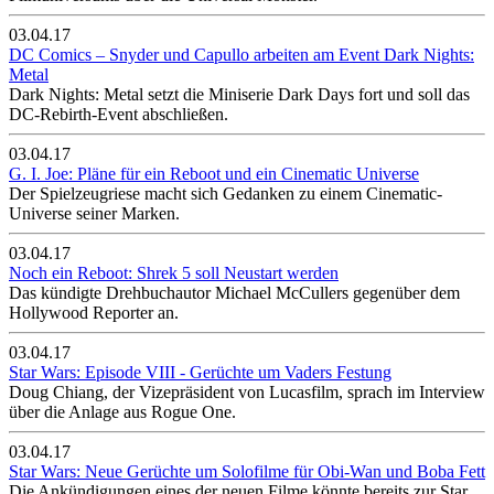
03.04.17
DC Comics – Snyder und Capullo arbeiten am Event Dark Nights:
Metal
Dark Nights: Metal setzt die Miniserie Dark Days fort und soll das
DC-Rebirth-Event abschließen.
03.04.17
G. I. Joe: Pläne für ein Reboot und ein Cinematic Universe
Der Spielzeugriese macht sich Gedanken zu einem Cinematic-
Universe seiner Marken.
03.04.17
Noch ein Reboot: Shrek 5 soll Neustart werden
Das kündigte Drehbuchautor Michael McCullers gegenüber dem
Hollywood Reporter an.
03.04.17
Star Wars: Episode VIII - Gerüchte um Vaders Festung
Doug Chiang, der Vizepräsident von Lucasfilm, sprach im Interview
über die Anlage aus Rogue One.
03.04.17
Star Wars: Neue Gerüchte um Solofilme für Obi-Wan und Boba Fett
Die Ankündigungen eines der neuen Filme könnte bereits zur Star