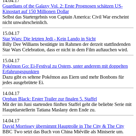
14.04.17
Guardians of the Galaxy Vol. 2: Erste Prognosen schätzen US-
Kinostart auf 150 Millionen Dollar
Selbst das Startergebnis von Captain America: Civil War erscheint
nicht unwahrscheinlich.
15.04.17
Star Wars: Die letzten Jedi - Kein Lando in Sicht
Billy Dee Williams bestätigte im Rahmen der derzeit stattfindenden
Star Wars Celebration, dass er nicht in dem Film auftauchen wird.
15.04.17
Pokémon Go: Ei-Festival zu Ostern, unter anderem mit doppelten
Erfahrungspunkten
Dazu gibt es seltene Pokémon aus Eiern und mehr Bonbons für
jedes ausgebrütete Ei.
14.04.17
Orphan Black: Erster Trailer zur finalen 5. Staffel
Mit der im Juni startenden fünften Staffel geht die beliebte Serie mit
Hauptdarstellerin Tatiana Maslany dem Ende zu.
14.04.17
David Morrissey übernimmt Hauptrolle in The City & The City
BBC Two setzt das Buch von China Miéville als Miniserie um.