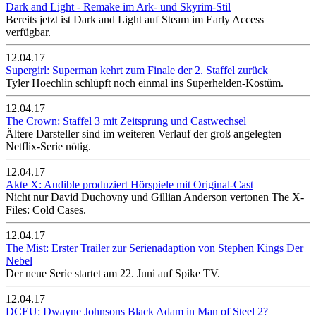
Dark and Light - Remake im Ark- und Skyrim-Stil
Bereits jetzt ist Dark and Light auf Steam im Early Access
verfügbar.
12.04.17
Supergirl: Superman kehrt zum Finale der 2. Staffel zurück
Tyler Hoechlin schlüpft noch einmal ins Superhelden-Kostüm.
12.04.17
The Crown: Staffel 3 mit Zeitsprung und Castwechsel
Ältere Darsteller sind im weiteren Verlauf der groß angelegten
Netflix-Serie nötig.
12.04.17
Akte X: Audible produziert Hörspiele mit Original-Cast
Nicht nur David Duchovny und Gillian Anderson vertonen The X-
Files: Cold Cases.
12.04.17
The Mist: Erster Trailer zur Serienadaption von Stephen Kings Der
Nebel
Der neue Serie startet am 22. Juni auf Spike TV.
12.04.17
DCEU: Dwayne Johnsons Black Adam in Man of Steel 2?