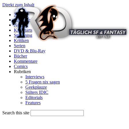
Direkt zum Inhalt
X
Startseite
News
Kinostarts
Streaming
Kritiken
Serien
DVD & Blu-Ray
Bücher
Kommentare
Comics
Rubriken
Interviews
5 Fragen nix sagen
Geekplauze
Sülters IDIC
Editorials
Features
Search this site