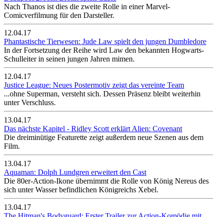
Nach Thanos ist dies die zweite Rolle in einer Marvel-
Comicverfilmung für den Darsteller.
12.04.17
Phantastische Tierwesen: Jude Law spielt den jungen Dumbledore
In der Fortsetzung der Reihe wird Law den bekannten Hogwarts-
Schulleiter in seinen jungen Jahren mimen.
12.04.17
Justice League: Neues Postermotiv zeigt das vereinte Team
...ohne Superman, versteht sich. Dessen Präsenz bleibt weiterhin
unter Verschluss.
13.04.17
Das nächste Kapitel - Ridley Scott erklärt Alien: Covenant
Die dreiminütige Featurette zeigt außerdem neue Szenen aus dem
Film.
13.04.17
Aquaman: Dolph Lundgren erweitert den Cast
Die 80er-Action-Ikone übernimmt die Rolle von König Nereus des
sich unter Wasser befindlichen Königreichs Xebel.
13.04.17
The Hitman's Bodyguard: Erster Trailer zur Action-Komödie mit