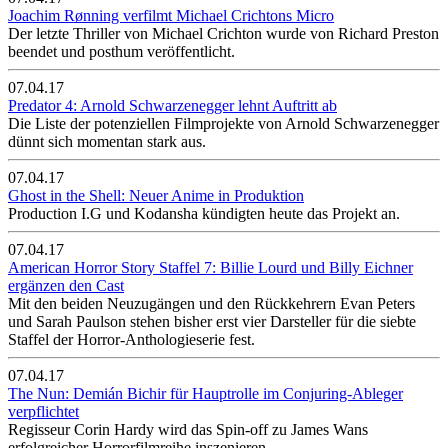
Joachim Rønning verfilmt Michael Crichtons Micro
Der letzte Thriller von Michael Crichton wurde von Richard Preston
beendet und posthum veröffentlicht.
07.04.17
Predator 4: Arnold Schwarzenegger lehnt Auftritt ab
Die Liste der potenziellen Filmprojekte von Arnold Schwarzenegger
dünnt sich momentan stark aus.
07.04.17
Ghost in the Shell: Neuer Anime in Produktion
Production I.G und Kodansha kündigten heute das Projekt an.
07.04.17
American Horror Story Staffel 7: Billie Lourd und Billy Eichner
ergänzen den Cast
Mit den beiden Neuzugängen und den Rückkehrern Evan Peters
und Sarah Paulson stehen bisher erst vier Darsteller für die siebte
Staffel der Horror-Anthologieserie fest.
07.04.17
The Nun: Demián Bichir für Hauptrolle im Conjuring-Ableger
verpflichtet
Regisseur Corin Hardy wird das Spin-off zu James Wans
erfolgreicher Horrorfilmreihe inszenieren.