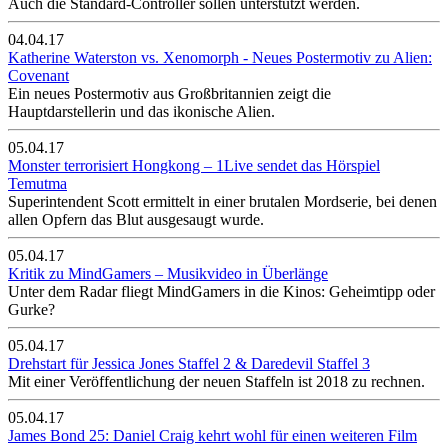
Auch die Standard-Controller sollen unterstützt werden.
04.04.17
Katherine Waterston vs. Xenomorph - Neues Postermotiv zu Alien:
Covenant
Ein neues Postermotiv aus Großbritannien zeigt die
Hauptdarstellerin und das ikonische Alien.
05.04.17
Monster terrorisiert Hongkong – 1Live sendet das Hörspiel
Temutma
Superintendent Scott ermittelt in einer brutalen Mordserie, bei denen
allen Opfern das Blut ausgesaugt wurde.
05.04.17
Kritik zu MindGamers – Musikvideo in Überlänge
Unter dem Radar fliegt MindGamers in die Kinos: Geheimtipp oder
Gurke?
05.04.17
Drehstart für Jessica Jones Staffel 2 & Daredevil Staffel 3
Mit einer Veröffentlichung der neuen Staffeln ist 2018 zu rechnen.
05.04.17
James Bond 25: Daniel Craig kehrt wohl für einen weiteren Film