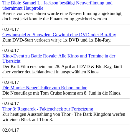
The Blob: Samuel L . Jackson bestätigt Neuverfilmung und
übernimmt Hauptrolle
Bereits vor zwei Jahren wurde eine Neuverfilmung angekündigt,
doch erst jetzt konnte die Finanzierung gesichert werden.
02.04.17
Gewinnspiel zu Snowden: Gewinnt eine DVD oder Blu-Ray
Zum DVD-Start verlosen wir je 1x DVD und 1x Blu-Ray.
02.04.17
Kino-Event zu Battle Royale: Alle Kinos und Termine in der
Übersicht
Der Kult-Film erscheint am 28. April auf DVD & Blu-Ray, läuft
aber vorher deutschlandweit in ausgewählten Kinos.
02.04.17
Die Mumie: Neuer Trailer zum Reboot online
Die Neuauflage mit Tom Cruise kommt am 8. Juni in die Kinos.
02.04.17
Thor 3: Ragnarok - Faktencheck zur Fortsetzung
Zur heutigen Ausstrahlung von Thor - The Dark Kingdom werfen
wir einen Blick auf Thor 3.
02.04.17