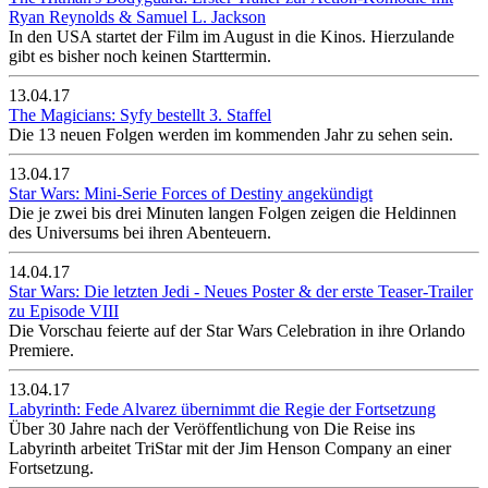
Ryan Reynolds & Samuel L. Jackson
In den USA startet der Film im August in die Kinos. Hierzulande
gibt es bisher noch keinen Starttermin.
13.04.17
The Magicians: Syfy bestellt 3. Staffel
Die 13 neuen Folgen werden im kommenden Jahr zu sehen sein.
13.04.17
Star Wars: Mini-Serie Forces of Destiny angekündigt
Die je zwei bis drei Minuten langen Folgen zeigen die Heldinnen
des Universums bei ihren Abenteuern.
14.04.17
Star Wars: Die letzten Jedi - Neues Poster & der erste Teaser-Trailer
zu Episode VIII
Die Vorschau feierte auf der Star Wars Celebration in ihre Orlando
Premiere.
13.04.17
Labyrinth: Fede Alvarez übernimmt die Regie der Fortsetzung
Über 30 Jahre nach der Veröffentlichung von Die Reise ins
Labyrinth arbeitet TriStar mit der Jim Henson Company an einer
Fortsetzung.