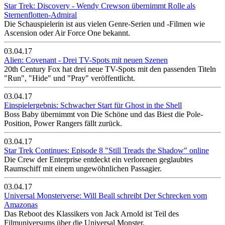
Star Trek: Discovery - Wendy Crewson übernimmt Rolle als
Sternenflotten-Admiral
Die Schauspielerin ist aus vielen Genre-Serien und -Filmen wie
Ascension oder Air Force One bekannt.
03.04.17
Alien: Covenant - Drei TV-Spots mit neuen Szenen
20th Century Fox hat drei neue TV-Spots mit den passenden Titeln
"Run", "Hide" und "Pray" veröffentlicht.
03.04.17
Einspielergebnis: Schwacher Start für Ghost in the Shell
Boss Baby übernimmt von Die Schöne und das Biest die Pole-
Position, Power Rangers fällt zurück.
03.04.17
Star Trek Continues: Episode 8 "Still Treads the Shadow" online
Die Crew der Enterprise entdeckt ein verlorenen geglaubtes
Raumschiff mit einem ungewöhnlichen Passagier.
03.04.17
Universal Monsterverse: Will Beall schreibt Der Schrecken vom
Amazonas
Das Reboot des Klassikers von Jack Arnold ist Teil des
Filmuniversums über die Universal Monster.