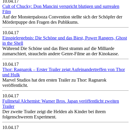
10.04.17
Cult of Chucky: Don Mancini verspricht blutigen und surrealen
Film
Auf der Monsterpalooza Convention stellte sich der Schöpfer der
Mörderpuppe den Fragen des Publikums.
10.04.17
Einspielergebnis: Die Schöne und das Biest, Power Rangers, Ghost
in the Shell
Während Die Schöne und das Biest stramm auf die Milliarde
zumarschiert, straucheln andere Genre-Filme an der Kinokasse.
10.04.17
Thor: Ragnarok – Erster Trailer zeigt Aufeinandertreffen von Thor
und Hulk
Marvel Studios hat den ersten Trailer zu Thor: Ragnarok
veröffentlicht.
10.04.17
Fullmetal Alchemist: Warner Bros. Japan veröffentlicht zweiten
Trailer
Der zweite Trailer zeigt die Helden als Kinder bei ihrem
folgenschwerem Experiment.
10.04.17