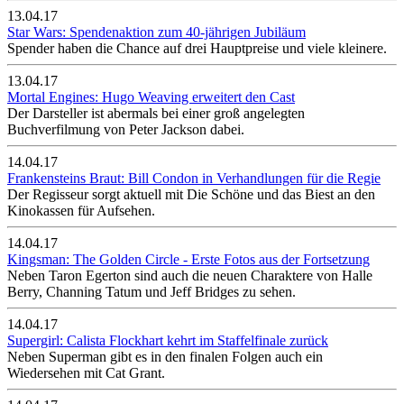
13.04.17
Star Wars: Spendenaktion zum 40-jährigen Jubiläum
Spender haben die Chance auf drei Hauptpreise und viele kleinere.
13.04.17
Mortal Engines: Hugo Weaving erweitert den Cast
Der Darsteller ist abermals bei einer groß angelegten
Buchverfilmung von Peter Jackson dabei.
14.04.17
Frankensteins Braut: Bill Condon in Verhandlungen für die Regie
Der Regisseur sorgt aktuell mit Die Schöne und das Biest an den
Kinokassen für Aufsehen.
14.04.17
Kingsman: The Golden Circle - Erste Fotos aus der Fortsetzung
Neben Taron Egerton sind auch die neuen Charaktere von Halle
Berry, Channing Tatum und Jeff Bridges zu sehen.
14.04.17
Supergirl: Calista Flockhart kehrt im Staffelfinale zurück
Neben Superman gibt es in den finalen Folgen auch ein
Wiedersehen mit Cat Grant.