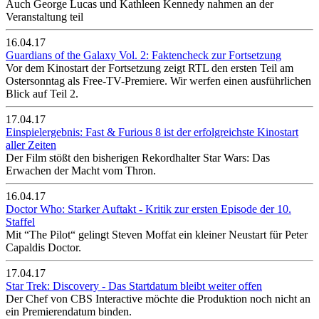
Auch George Lucas und Kathleen Kennedy nahmen an der
Veranstaltung teil
16.04.17
Guardians of the Galaxy Vol. 2: Faktencheck zur Fortsetzung
Vor dem Kinostart der Fortsetzung zeigt RTL den ersten Teil am
Ostersonntag als Free-TV-Premiere. Wir werfen einen ausführlichen
Blick auf Teil 2.
17.04.17
Einspielergebnis: Fast & Furious 8 ist der erfolgreichste Kinostart
aller Zeiten
Der Film stößt den bisherigen Rekordhalter Star Wars: Das
Erwachen der Macht vom Thron.
16.04.17
Doctor Who: Starker Auftakt - Kritik zur ersten Episode der 10.
Staffel
Mit “The Pilot“ gelingt Steven Moffat ein kleiner Neustart für Peter
Capaldis Doctor.
17.04.17
Star Trek: Discovery - Das Startdatum bleibt weiter offen
Der Chef von CBS Interactive möchte die Produktion noch nicht an
ein Premierendatum binden.