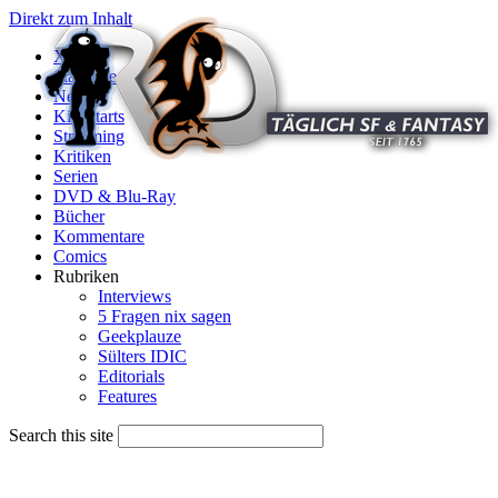
Direkt zum Inhalt
X
Startseite
News
Kinostarts
Streaming
Kritiken
Serien
DVD & Blu-Ray
Bücher
Kommentare
Comics
Rubriken
Interviews
5 Fragen nix sagen
Geekplauze
Sülters IDIC
Editorials
Features
Search this site