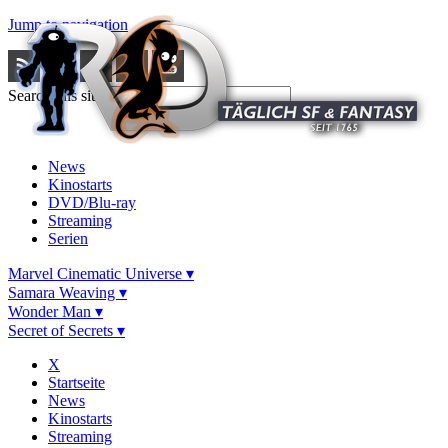
Jump to navigation
Search this site
News
Kinostarts
DVD/Blu-ray
Streaming
Serien
Marvel Cinematic Universe ▾
Samara Weaving ▾
Wonder Man ▾
Secret of Secrets ▾
X
Startseite
News
Kinostarts
Streaming