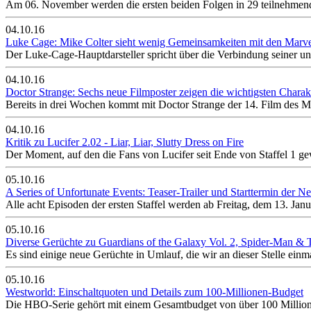
Am 06. November werden die ersten beiden Folgen in 29 teilnehmend
04.10.16
Luke Cage: Mike Colter sieht wenig Gemeinsamkeiten mit den Marv
Der Luke-Cage-Hauptdarsteller spricht über die Verbindung seiner u
04.10.16
Doctor Strange: Sechs neue Filmposter zeigen die wichtigsten Charak
Bereits in drei Wochen kommt mit Doctor Strange der 14. Film des M
04.10.16
Kritik zu Lucifer 2.02 - Liar, Liar, Slutty Dress on Fire
Der Moment, auf den die Fans von Lucifer seit Ende von Staffel 1 g
05.10.16
A Series of Unfortunate Events: Teaser-Trailer und Starttermin der Net
Alle acht Episoden der ersten Staffel werden ab Freitag, dem 13. Janu
05.10.16
Diverse Gerüchte zu Guardians of the Galaxy Vol. 2, Spider-Man &
Es sind einige neue Gerüchte in Umlauf, die wir an dieser Stelle ei
05.10.16
Westworld: Einschaltquoten und Details zum 100-Millionen-Budget
Die HBO-Serie gehört mit einem Gesamtbudget von über 100 Millionen 