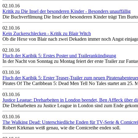
02.10.16
Kritik zu Die Insel der besonderen Kinder - Besonders unauffällig
Die Buchverfilmung Die Insel der besonderen Kinder trägt Tim Burtons u
02.10.16
Kein Zuckerschlecken - Kritik zu Blair Witch
Ob die Hexe von Blair nach zwei Dekaden immer noch Angst einjagen k
02.10.16
Fluch der Karibik 5: Erstes Poster und Trailerankündigung
In der Nacht von Sonntag zu Montag feiert der erste Trailer zur Fanta
03.10.16
Fluch der Karibik 5: Erster Teaser-Trailer zum neuen Piratenabenteue
Pirates Of The Caribbean 5: Dead Men Tell No Tales startet am 25. M
03.10.16
Justice League: Dreharbeiten in London beendet, Ben Affleck über 
Die Dreharbeiten zu Justice League in London sind zum Ende gekomm
03.10.16
The Walking Dead: Unterschiedliche Enden für TV-Serie & Comicre
Robert Kirkman weiß genau, wie die Comicreihe enden soll.