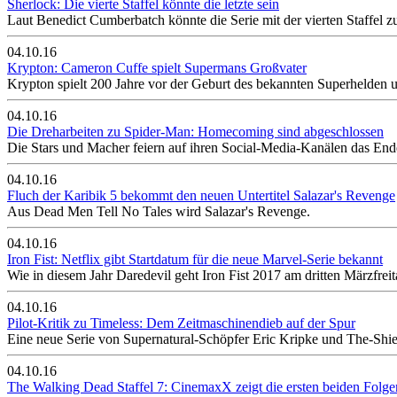
Sherlock: Die vierte Staffel könnte die letzte sein
Laut Benedict Cumberbatch könnte die Serie mit der vierten Staffel
04.10.16
Krypton: Cameron Cuffe spielt Supermans Großvater
Krypton spielt 200 Jahre vor der Geburt des bekannten Superhelden un
04.10.16
Die Dreharbeiten zu Spider-Man: Homecoming sind abgeschlossen
Die Stars und Macher feiern auf ihren Social-Media-Kanälen das End
04.10.16
Fluch der Karibik 5 bekommt den neuen Untertitel Salazar's Revenge
Aus Dead Men Tell No Tales wird Salazar's Revenge.
04.10.16
Iron Fist: Netflix gibt Startdatum für die neue Marvel-Serie bekannt
Wie in diesem Jahr Daredevil geht Iron Fist 2017 am dritten Märzfreit
04.10.16
Pilot-Kritik zu Timeless: Dem Zeitmaschinendieb auf der Spur
Eine neue Serie von Supernatural-Schöpfer Eric Kripke und The-Shiel
04.10.16
The Walking Dead Staffel 7: CinemaxX zeigt die ersten beiden Folg