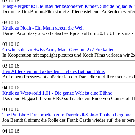
03.10.16
Einspielergebnis: Die Insel der besonderen Kinder, Suicide Squad &
Der neue Tim-Burton-Film startet zufriedenstellend. Außerdem werfe
03.10.16
Kritik zu Noah - Ein Mann gegen die Welt
Darren Aronofsky apokalyptisches Epos läuft um 20.15 Uhr erstmals
03.10.16
Gewinnspiel zu Swiss Army Man: Gewinnt 2x2 Freikarten
In Kooperation mit capelight pictures und Koch Films verlosen wir 2x
03.10.16
Ben Affleck enthüllt aktuellen Titel des Batman-Films
Auf einem Presseevent äußerte sich der Darsteller und Regisseur de
04.10.16
Kritik zu Westworld 1.01 - Die ganze Welt ist eine Bühne
Das neue Flaggschiff von HBO soll nach dem Ende von Games of Thron
04.10.16
The Punisher: Dreharbeiten zum Daredevil-Spin-off haben begonnen
Jon Bernthal nimmt die Rolle des Frank Castle wieder auf, die er berei
04.10.16