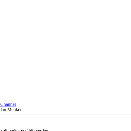
 Channel
Alan Menken.
oll weiter erzählt werden.