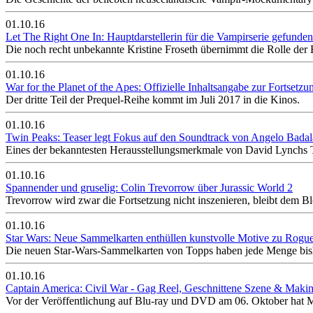
01.10.16
Let The Right One In: Hauptdarstellerin für die Vampirserie gefunden
Die noch recht unbekannte Kristine Froseth übernimmt die Rolle der E
01.10.16
War for the Planet of the Apes: Offizielle Inhaltsangabe zur Fortsetzu
Der dritte Teil der Prequel-Reihe kommt im Juli 2017 in die Kinos.
01.10.16
Twin Peaks: Teaser legt Fokus auf den Soundtrack von Angelo Bada
Eines der bekanntesten Herausstellungsmerkmale von David Lynchs T
01.10.16
Spannender und gruselig: Colin Trevorrow über Jurassic World 2
Trevorrow wird zwar die Fortsetzung nicht inszenieren, bleibt dem B
01.10.16
Star Wars: Neue Sammelkarten enthüllen kunstvolle Motive zu Rogu
Die neuen Star-Wars-Sammelkarten von Topps haben jede Menge bish
01.10.16
Captain America: Civil War - Gag Reel, Geschnittene Szene & Makin
Vor der Veröffentlichung auf Blu-ray und DVD am 06. Oktober hat Ma