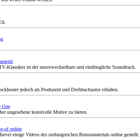
li.
ng
lamenti
V-Klassiker ist der unverwechselbare und eindringliche Soundtrack.
lockbuster jedoch als Produzent und Drehbuchautor erhalten.
e One
er ungesehene kunstvolle Motive zu bieten.
g-of online
rvel einige Videos des umfangreichen Bonusmaterials online gestellt.