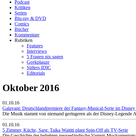
Podcast
Kritiken
Serien
Blu-ray & DVD
Comics
Bücher
Kommentare
Rubriken
Features
Interviews
5 Fragen nix sagen
Geekplauze
Sülters IDIC
Editorials
Oktober 2016
01.10.16
Galavant: Deutschlandpremiere der Fantasy-Musical-Serie im Disney
Die Musik stammt von niemand geringeren als der Disney-Legende 
01.10.16
5 Zimmer, Küche, Sarg: Taika Waititi plant Spin-Off als TV-Serie
Die Geschichte der beliebten neuseeländische Vampir-Mockumentary s