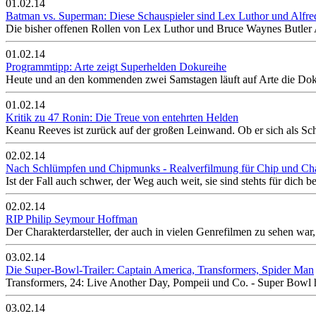
01.02.14
Batman vs. Superman: Diese Schauspieler sind Lex Luthor und Alfre
Die bisher offenen Rollen von Lex Luthor und Bruce Waynes Butler A
01.02.14
Programmtipp: Arte zeigt Superhelden Dokureihe
Heute und an den kommenden zwei Samstagen läuft auf Arte die Dok
01.02.14
Kritik zu 47 Ronin: Die Treue von entehrten Helden
Keanu Reeves ist zurück auf der großen Leinwand. Ob er sich als Sch
02.02.14
Nach Schlümpfen und Chipmunks - Realverfilmung für Chip und Ch
Ist der Fall auch schwer, der Weg auch weit, sie sind stehts für dich 
02.02.14
RIP Philip Seymour Hoffman
Der Charakterdarsteller, der auch in vielen Genrefilmen zu sehen wa
03.02.14
Die Super-Bowl-Trailer: Captain America, Transformers, Spider Man
Transformers, 24: Live Another Day, Pompeii und Co. - Super Bowl he
03.02.14