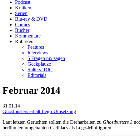
Podcast
Kritiken
Serien
Blu-ray & DVD
Comics
Bücher
Kommentare
Rubriken
Features
Interviews
5 Fragen nix sagen
Geekplauze
Sülters IDIC
Editorials
Februar 2014
31.01.14
Ghostbusters erhält Lego-Umsetzung
Laut letzten Gerüchten sollten die Dreharbeiten zu
Ghostbusters 3
noc
berühmten umgebauten Cadillacs als Lego-Minifiguren.