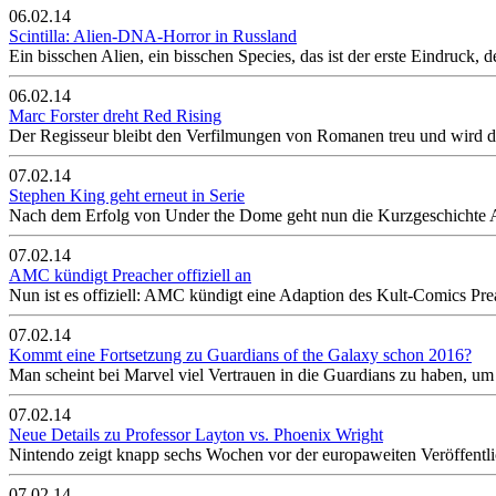
06.02.14
Scintilla: Alien-DNA-Horror in Russland
Ein bisschen Alien, ein bisschen Species, das ist der erste Eindruck, de
06.02.14
Marc Forster dreht Red Rising
Der Regisseur bleibt den Verfilmungen von Romanen treu und wird de
07.02.14
Stephen King geht erneut in Serie
Nach dem Erfolg von Under the Dome geht nun die Kurzgeschichte A
07.02.14
AMC kündigt Preacher offiziell an
Nun ist es offiziell: AMC kündigt eine Adaption des Kult-Comics Pre
07.02.14
Kommt eine Fortsetzung zu Guardians of the Galaxy schon 2016?
Man scheint bei Marvel viel Vertrauen in die Guardians zu haben, um
07.02.14
Neue Details zu Professor Layton vs. Phoenix Wright
Nintendo zeigt knapp sechs Wochen vor der europaweiten Veröffentli
07.02.14