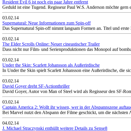
Resident Evil 6 ist noch ein paar Jahre entfernt
Geduld ist eine Tugend. Regisseur Paul W.S. Anderson möchte gern ein
03.02.14
Supernatural: Neue Informationen zum Spin-off
Das Supernatural Spin-off nimmt langsam Formen an. Titel und erste 
03.02.14
The Elder Scrolls Online: Neuer cineastischer Trailer
Dass nicht nur Film- und Serienproduktionen das Monopol auf bombas
03.02.14
Under the Skin: Scarlett Johansson als Außerirdische
In Under the Skin spielt Scarlett Johansson eine Außerirdische, die s
03.02.14
David Goyer dreht SF-Actionthriller
David Goyer, Autor von Man of Steel wird als Regisseur den SF-Ro
03.02.14
Captain America 2: Wollt ihr wissen, wer in der Abspannszene auftau
Bei Marvel nutzt den Abspann der Filme geschickt, um die nächsten Ab
04.02.14
J. Michael Straczynski enthüllt weitere Details zu Sense8