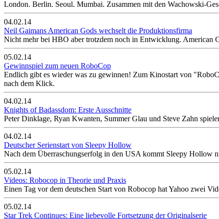
London. Berlin. Seoul. Mumbai. Zusammen mit den Wachowski-Geschw
04.02.14
Neil Gaimans American Gods wechselt die Produktionsfirma
Nicht mehr bei HBO aber trotzdem noch in Entwicklung. American Go
05.02.14
Gewinnspiel zum neuen RoboCop
Endlich gibt es wieder was zu gewinnen! Zum Kinostart von "RoboCop
nach dem Klick.
04.02.14
Knights of Badassdom: Erste Ausschnitte
Peter Dinklage, Ryan Kwanten, Summer Glau und Steve Zahn spielen
04.02.14
Deutscher Serienstart von Sleepy Hollow
Nach dem Überraschungserfolg in den USA kommt Sleepy Hollow nu
05.02.14
Videos: Robocop in Theorie und Praxis
Einen Tag vor dem deutschen Start von Robocop hat Yahoo zwei Vide
05.02.14
Star Trek Continues: Eine liebevolle Fortsetzung der Originalserie