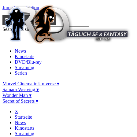
Jump to navigation
Search this site
News
Kinostarts
DVD/Blu-ray
Streaming
Serien
Marvel Cinematic Universe ▾
Samara Weaving ▾
Wonder Man ▾
Secret of Secrets ▾
X
Startseite
News
Kinostarts
Streaming