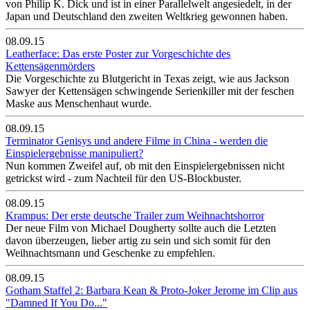
von Philip K. Dick und ist in einer Parallelwelt angesiedelt, in der
Japan und Deutschland den zweiten Weltkrieg gewonnen haben.
08.09.15
Leatherface: Das erste Poster zur Vorgeschichte des
Kettensägenmörders
Die Vorgeschichte zu Blutgericht in Texas zeigt, wie aus Jackson
Sawyer der Kettensägen schwingende Serienkiller mit der feschen
Maske aus Menschenhaut wurde.
08.09.15
Terminator Genisys und andere Filme in China - werden die
Einspielergebnisse manipuliert?
Nun kommen Zweifel auf, ob mit den Einspielergebnissen nicht
getrickst wird - zum Nachteil für den US-Blockbuster.
08.09.15
Krampus: Der erste deutsche Trailer zum Weihnachtshorror
Der neue Film von Michael Dougherty sollte auch die Letzten
davon überzeugen, lieber artig zu sein und sich somit für den
Weihnachtsmann und Geschenke zu empfehlen.
08.09.15
Gotham Staffel 2: Barbara Kean & Proto-Joker Jerome im Clip aus
"Damned If You Do..."