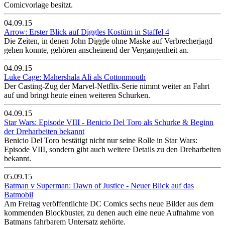
Comicvorlage besitzt.
04.09.15
Arrow: Erster Blick auf Diggles Kostüm in Staffel 4
Die Zeiten, in denen John Diggle ohne Maske auf Verbrecherjagd
gehen konnte, gehören anscheinend der Vergangenheit an.
04.09.15
Luke Cage: Mahershala Ali als Cottonmouth
Der Casting-Zug der Marvel-Netflix-Serie nimmt weiter an Fahrt
auf und bringt heute einen weiteren Schurken.
04.09.15
Star Wars: Episode VIII - Benicio Del Toro als Schurke & Beginn
der Dreharbeiten bekannt
Benicio Del Toro bestätigt nicht nur seine Rolle in Star Wars:
Episode VIII, sondern gibt auch weitere Details zu den Dreharbeiten
bekannt.
05.09.15
Batman v Superman: Dawn of Justice - Neuer Blick auf das
Batmobil
Am Freitag veröffentlichte DC Comics sechs neue Bilder aus dem
kommenden Blockbuster, zu denen auch eine neue Aufnahme von
Batmans fahrbarem Untersatz gehörte.