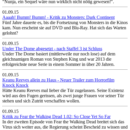
"Nunja, ein Sequel wäre nun wirklich nicht nötig gewesen!".
01.09.15
Aaaah! Bumm! Bumm! - Kritik zu Monsters: Dark Continent
Fünf Jahre dauerte es, bis die Fortsetzung von Monsters in die Kinos
kam. Nun erscheint sie auf DVD und Blu-Ray. Hat sich das Warten
gelohnt?
01.09.15
Under The Dome abgesetzt - nach Staffel 3 ist Schluss
Under The Dome basiert (mittlerweile nur noch lose) auf dem
gleichnamigen Roman von Stephen King und war 2013 die
erfolgreichste neue Serie in einem Sommer in über 20 Jahren.
01.09.15
Keanu Reeves allein zu Haus - Neuer Trailer zum Horrorfilm
Knock Knock
Hätte Keanu Reeves mal lieber die Tür zugelassen. Seine Existenz
wird aus den Fugen gerissen, als zwei junge Frauen vor seiner Tür
stehen und sich Zutritt verschaffen wollen.
01.09.15
Kritik zu Fear the Walking Dead 1.02: So Close Yet So Far
In der zweiten Episode von Fear the Walking Dead breitet sich das
Virus sich weiter aus, die Regierung scheint Bescheid zu wissen und