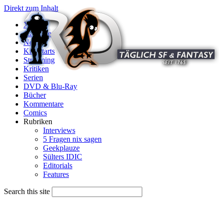
Direkt zum Inhalt
X
Startseite
News
Kinostarts
Streaming
Kritiken
Serien
DVD & Blu-Ray
Bücher
Kommentare
Comics
Rubriken
Interviews
5 Fragen nix sagen
Geekplauze
Sülters IDIC
Editorials
Features
Search this site