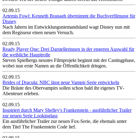
02.09.15
Artemis Fowl: Kenneth Branagh übernimmt die Buchverfilmung für
Disney
Nach Jahren im Entwicklungsniemandsland wagt Disney nun mit
dem Regisseur einen neuen Versuch.
02.09.15
Ready Player One: Drei Darstellerinnen in der engeren Auswahl für
die weibliche Hauptrolle
Steven Spielbergs neustes Filmprojekt beginnt mit der Castingphase,
wobei nun erste Namen an die Öffentlichkeit dringen.
02.09.15
Brides of Dracula: NBC lässt neue Vampir-Serie entwickeln
Die Bräute des Obervampirs sollen schon bald ihr eigenes TV-
Abenteuer erleben.
02.09.15
Inspiriert durch Mary Shelley's Frankenstein - ausführlicher Trailer
zur neuen Serie Lookinglass
Ein ausführlicher Trailer zur neuen Fox-Serie, die ehemals unter
dem Titel The Frankenstein Code lief.
02.09.15