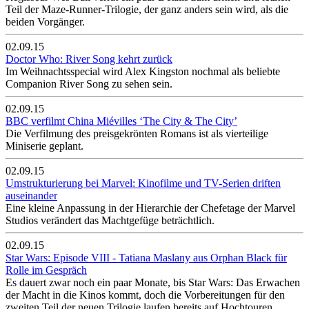
Teil der Maze-Runner-Trilogie, der ganz anders sein wird, als die
beiden Vorgänger.
02.09.15
Doctor Who: River Song kehrt zurück
Im Weihnachtsspecial wird Alex Kingston nochmal als beliebte
Companion River Song zu sehen sein.
02.09.15
BBC verfilmt China Miévilles ‘The City & The City’
Die Verfilmung des preisgekrönten Romans ist als vierteilige
Miniserie geplant.
02.09.15
Umstrukturierung bei Marvel: Kinofilme und TV-Serien driften
auseinander
Eine kleine Anpassung in der Hierarchie der Chefetage der Marvel
Studios verändert das Machtgefüge beträchtlich.
02.09.15
Star Wars: Episode VIII - Tatiana Maslany aus Orphan Black für
Rolle im Gespräch
Es dauert zwar noch ein paar Monate, bis Star Wars: Das Erwachen
der Macht in die Kinos kommt, doch die Vorbereitungen für den
zweiten Teil der neuen Trilogie laufen bereits auf Hochtouren.