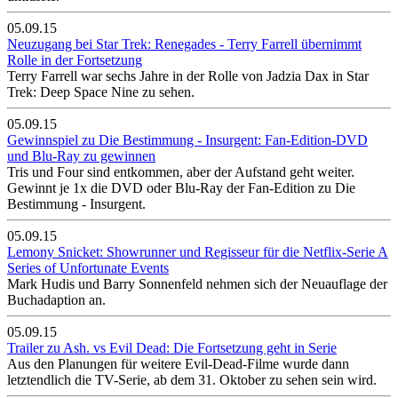
05.09.15
Neuzugang bei Star Trek: Renegades - Terry Farrell übernimmt
Rolle in der Fortsetzung
Terry Farrell war sechs Jahre in der Rolle von Jadzia Dax in Star
Trek: Deep Space Nine zu sehen.
05.09.15
Gewinnspiel zu Die Bestimmung - Insurgent: Fan-Edition-DVD
und Blu-Ray zu gewinnen
Tris und Four sind entkommen, aber der Aufstand geht weiter.
Gewinnt je 1x die DVD oder Blu-Ray der Fan-Edition zu Die
Bestimmung - Insurgent.
05.09.15
Lemony Snicket: Showrunner und Regisseur für die Netflix-Serie A
Series of Unfortunate Events
Mark Hudis und Barry Sonnenfeld nehmen sich der Neuauflage der
Buchadaption an.
05.09.15
Trailer zu Ash. vs Evil Dead: Die Fortsetzung geht in Serie
Aus den Planungen für weitere Evil-Dead-Filme wurde dann
letztendlich die TV-Serie, ab dem 31. Oktober zu sehen sein wird.