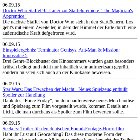
06.09.15
Doctor Who Staffel 9: Trailer zur Staffelpremiere "The Magician's
Apprentice"
Die nächste Staffel von Doctor Who steht in den Startlöchern. Los
geht's mit einem Zweiteiler, in dem der Himmel der Erde durch eine
außerirdische Kraft tiefgefroren wird.
06.09.15
Einspielergebnis: Terminator Genisys, Ant-Man & Mission:
Impossible 5
Drei Genre-Blockbuster des Kinosommers wurden ganz besonders
kritisch beäugt und nicht nur inhaltlich sehr aufmerksam geprüft,
sondern mussten sich auch an der Kinokasse beweisen.
06.09.15
Star Wars: Das Erwachen der Macht - Neues Spielzeug enthüllt
Spoiler zur Handlung
Dank des "Force Friday", an dem haufenweise neues Merchandise
und Spielzeug zum Film vorgestellt wurde, kommen Details ans
Licht, die man durchaus als Spoiler zum Film bewerten sollte.
06.09.15
Seekers: Trailer für den deutschen Found-Footage-Horrorfilm
Habt ihr Lust auf Geocaching? Das diese moderne Form der
Schatzsuche auch zum Albtraum werden kann, beweist der Trailer