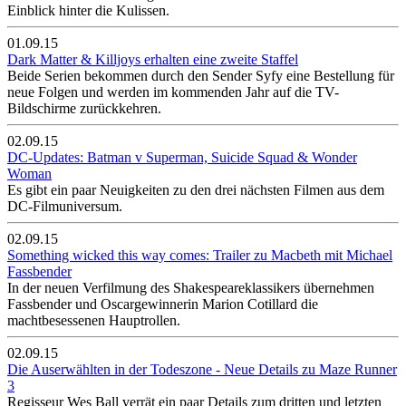
Einblick hinter die Kulissen.
01.09.15
Dark Matter & Killjoys erhalten eine zweite Staffel
Beide Serien bekommen durch den Sender Syfy eine Bestellung für
neue Folgen und werden im kommenden Jahr auf die TV-
Bildschirme zurückkehren.
02.09.15
DC-Updates: Batman v Superman, Suicide Squad & Wonder
Woman
Es gibt ein paar Neuigkeiten zu den drei nächsten Filmen aus dem
DC-Filmuniversum.
02.09.15
Something wicked this way comes: Trailer zu Macbeth mit Michael
Fassbender
In der neuen Verfilmung des Shakespeareklassikers übernehmen
Fassbender und Oscargewinnerin Marion Cotillard die
machtbesessenen Hauptrollen.
02.09.15
Die Auserwählten in der Todeszone - Neue Details zu Maze Runner
3
Regisseur Wes Ball verrät ein paar Details zum dritten und letzten