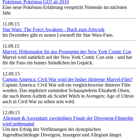
Pokémon: Pokémon GO! ab 2016
Eine neue Pokémon-Erfahrung verspricht Nintendo im nächsten
Jahr.
11.09.15
Star Wars: The Force Awakens - Buch zum Artwork
Im Dezember gibt es neuen Lesestoff für Star Wars-Fans.
11.09.15
Marvel: Höhepunkte für das Programm der New York Comic Con
Marvel wird natürlich auf der New York Comic Con sein - und hat
für die Fans ein buntes Sträußchen im Gepäck.
12.09.15
Captain America: Civil War wird der bisher düsterste Marvel-Film?
Captain America: Civil War soll ein vergleichsweise düsterer Film
werden. Das impliziert zumindest Schauspielerin Elizabeth Olsen,
die nach ihrem Auftritt als Scarlet Witch in Avengers: Age of Ultron
auch in Civil War zu sehen sein wird.
12.09.15
Allegiant & Ascendant: zweiteiliges Finale der Divergent-Filmreihe
wird umbenannt
Um den Erfolg der Verfilmungen der dystopischen
Jugendbuchtrilogie Divergent, Insurgent und Allegiant länger