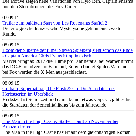
Die Motive zeigen neue Variationen von Kylo Ren, Captain Phasma
und den Stormtroopern der First Order.
07.09.15
Trailer zum baldigen Start von Les Revenants Staffel 2
Die erfolgreiche französische Mysteryserie geht in eine zweite
Runde.
08.09.15
Boom der Superheldenfilme: Steven Spielberg sieht schon das Ende
- Captain America Chris Evans ist optimistisch
Marvel bringt ab 2017 drei Filme pro Jahr heraus, bei Warner nimmt
das DC-Filmuniversum Fahrt auf, Sony rebootet Spider-Man und
bei Fox werden die X-Men ausgeschlachtet.
08.09.15
Gotham, Supernatural, The Flash & Co: Die Startdaten der
Herbstserien im Überblick
Herbstzeit ist Serienzeit und damit keiner etwas verpasst, gibt es hier
die Startdaten der Serienhighlights bis zum Jahresende.
08.09.15
The Man in the High Castle: Staffel 1 läuft ab November bei
Amazon Prime
The Man in the High Castle basiert auf dem gleichnamigen Roman