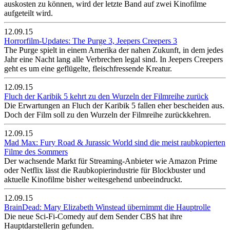
auskosten zu können, wird der letzte Band auf zwei Kinofilme
aufgeteilt wird.
12.09.15
Horrorfilm-Updates: The Purge 3, Jeepers Creepers 3
The Purge spielt in einem Amerika der nahen Zukunft, in dem jedes
Jahr eine Nacht lang alle Verbrechen legal sind. In Jeepers Creepers
geht es um eine geflügelte, fleischfressende Kreatur.
12.09.15
Fluch der Karibik 5 kehrt zu den Wurzeln der Filmreihe zurück
Die Erwartungen an Fluch der Karibik 5 fallen eher bescheiden aus.
Doch der Film soll zu den Wurzeln der Filmreihe zurückkehren.
12.09.15
Mad Max: Fury Road & Jurassic World sind die meist raubkopierten
Filme des Sommers
Der wachsende Markt für Streaming-Anbieter wie Amazon Prime
oder Netflix lässt die Raubkopierindustrie für Blockbuster und
aktuelle Kinofilme bisher weitesgehend unbeeindruckt.
12.09.15
BrainDead: Mary Elizabeth Winstead übernimmt die Hauptrolle
Die neue Sci-Fi-Comedy auf dem Sender CBS hat ihre
Hauptdarstellerin gefunden.