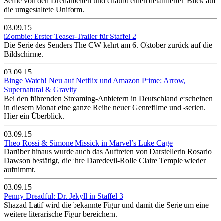
Selfie von den Dreharbeiten und erlaubt einen detaillierten Blick auf
die umgestaltete Uniform.
03.09.15
iZombie: Erster Teaser-Trailer für Staffel 2
Die Serie des Senders The CW kehrt am 6. Oktober zurück auf die
Bildschirme.
03.09.15
Binge Watch! Neu auf Netflix und Amazon Prime: Arrow,
Supernatural & Gravity
Bei den führenden Streaming-Anbietern in Deutschland erscheinen
in diesem Monat eine ganze Reihe neuer Genrefilme und -serien.
Hier ein Überblick.
03.09.15
Theo Rossi & Simone Missick in Marvel’s Luke Cage
Darüber hinaus wurde auch das Auftreten von Darstellerin Rosario
Dawson bestätigt, die ihre Daredevil-Rolle Claire Temple wieder
aufnimmt.
03.09.15
Penny Dreadful: Dr. Jekyll in Staffel 3
Shazad Latif wird die bekannte Figur und damit die Serie um eine
weitere literarische Figur bereichern.