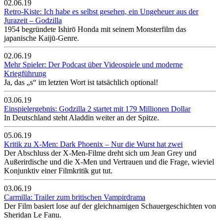
02.06.19
Retro-Kiste: Ich habe es selbst gesehen, ein Ungeheuer aus der
Jurazeit – Godzilla
1954 begründete Ishirō Honda mit seinem Monsterfilm das
japanische Kaijū-Genre.
02.06.19
Mehr Spieler: Der Podcast über Videospiele und moderne
Kriegführung
Ja, das „s“ im letzten Wort ist tatsächlich optional!
03.06.19
Einspielergebnis: Godzilla 2 startet mit 179 Millionen Dollar
In Deutschland steht Aladdin weiter an der Spitze.
05.06.19
Kritik zu X-Men: Dark Phoenix – Nur die Wurst hat zwei
Der Abschluss der X-Men-Filme dreht sich um Jean Grey und
Außerirdische und die X-Men und Vertrauen und die Frage, wieviel
Konjunktiv einer Filmkritik gut tut.
03.06.19
Carmilla: Trailer zum britischen Vampirdrama
Der Film basiert lose auf der gleichnamigen Schauergeschichten von
Sheridan Le Fanu.