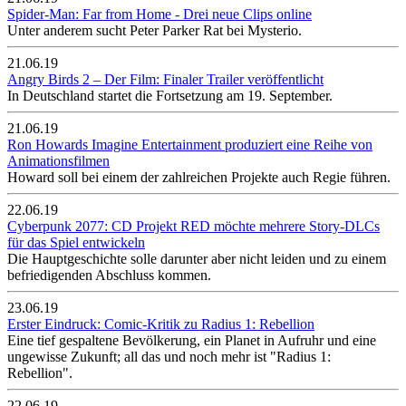
Spider-Man: Far from Home - Drei neue Clips online
Unter anderem sucht Peter Parker Rat bei Mysterio.
21.06.19
Angry Birds 2 – Der Film: Finaler Trailer veröffentlicht
In Deutschland startet die Fortsetzung am 19. September.
21.06.19
Ron Howards Imagine Entertainment produziert eine Reihe von
Animationsfilmen
Howard soll bei einem der zahlreichen Projekte auch Regie führen.
22.06.19
Cyberpunk 2077: CD Projekt RED möchte mehrere Story-DLCs
für das Spiel entwickeln
Die Hauptgeschichte solle darunter aber nicht leiden und zu einem
befriedigenden Abschluss kommen.
23.06.19
Erster Eindruck: Comic-Kritik zu Radius 1: Rebellion
Eine tief gespaltene Bevölkerung, ein Planet in Aufruhr und eine
ungewisse Zukunft; all das und noch mehr ist "Radius 1:
Rebellion".
22.06.19