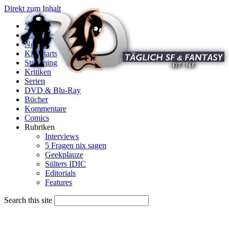
Direkt zum Inhalt
X
Startseite
News
Kinostarts
Streaming
Kritiken
Serien
DVD & Blu-Ray
Bücher
Kommentare
Comics
Rubriken
Interviews
5 Fragen nix sagen
Geekplauze
Sülters IDIC
Editorials
Features
Search this site