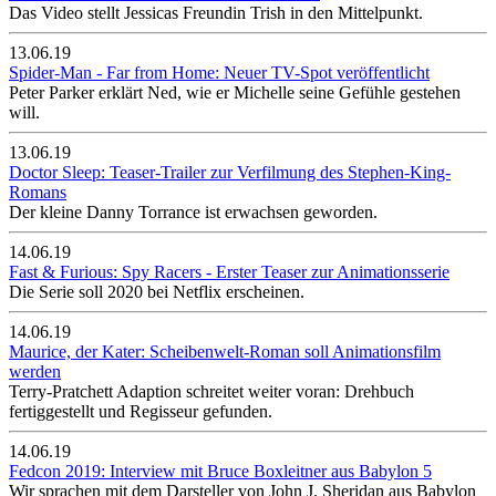
Das Video stellt Jessicas Freundin Trish in den Mittelpunkt.
13.06.19
Spider-Man - Far from Home: Neuer TV-Spot veröffentlicht
Peter Parker erklärt Ned, wie er Michelle seine Gefühle gestehen
will.
13.06.19
Doctor Sleep: Teaser-Trailer zur Verfilmung des Stephen-King-
Romans
Der kleine Danny Torrance ist erwachsen geworden.
14.06.19
Fast & Furious: Spy Racers - Erster Teaser zur Animationsserie
Die Serie soll 2020 bei Netflix erscheinen.
14.06.19
Maurice, der Kater: Scheibenwelt-Roman soll Animationsfilm
werden
Terry-Pratchett Adaption schreitet weiter voran: Drehbuch
fertiggestellt und Regisseur gefunden.
14.06.19
Fedcon 2019: Interview mit Bruce Boxleitner aus Babylon 5
Wir sprachen mit dem Darsteller von John J. Sheridan aus Babylon