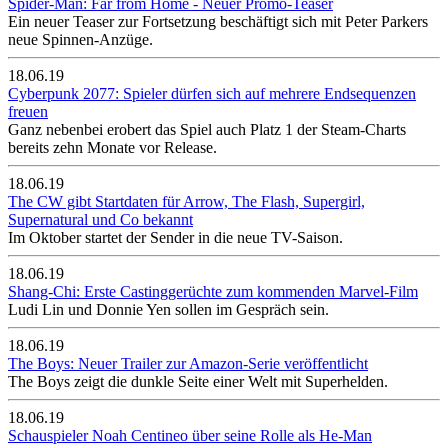
Spider-Man: Far from Home - Neuer Promo-Teaser
Ein neuer Teaser zur Fortsetzung beschäftigt sich mit Peter Parkers
neue Spinnen-Anzüge.
18.06.19
Cyberpunk 2077: Spieler dürfen sich auf mehrere Endsequenzen
freuen
Ganz nebenbei erobert das Spiel auch Platz 1 der Steam-Charts
bereits zehn Monate vor Release.
18.06.19
The CW gibt Startdaten für Arrow, The Flash, Supergirl,
Supernatural und Co bekannt
Im Oktober startet der Sender in die neue TV-Saison.
18.06.19
Shang-Chi: Erste Castinggerüchte zum kommenden Marvel-Film
Ludi Lin und Donnie Yen sollen im Gespräch sein.
18.06.19
The Boys: Neuer Trailer zur Amazon-Serie veröffentlicht
The Boys zeigt die dunkle Seite einer Welt mit Superhelden.
18.06.19
Schauspieler Noah Centineo über seine Rolle als He-Man