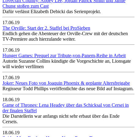
Lovecraft Country: Abbey Lee, Jordan Patrick Smith und Jamie
Chung stoßen zum Cast
Dafür verlässt Elizabeth Debicki das Serienprojekt.
17.06.19
The Orville: Start der 2. Staffel bei ProSieben
Endlich gehen die Abenteuer der Orville-Crew mit der deutschen
TV-Premiere auch hierzulande weiter.
17.06.19
Hunger Games: Prequel zur Tribute-von-Panem-Reihe in Arbeit
Autorin Suzanne Collins kündigte die Vorgeschichte an, Lionsgate
will wieder verfilmen
17.06.19
Joker: Neues Foto von Joaquin Phoenix & geplante Altersfreigabe
Regisseur Todd Phillips veröffentlichte das neue Bild auf Instagram.
18.06.19
Game of Thrones: Lena Headey über das Schicksal von Cersei in
der finalen Staffel
Die Darstellerin war anfangs nicht sehr erbaut über das Ende
Cerseis.
18.06.19