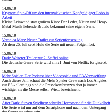
14.06.19
Krypton: Spin-Off um den intergalaktischen Kopfgeldjäger Lobo in
Arbeit
Kleine Leinwand statt großem Kino: Der Leder, Nieten und Heay-
Metal-Musik liebende Brutalo bekommt seine eigene Serie.
15.06.19
Veronica Mars: Neuer Trailer zur Serienfortsetzung
Ab dem 26. Juli setzt Hulu die Serie mit neuen Folgen fort.
15.06.19
Dark: Weiterer Trailer zur 2. Staffel online
Die deutsche Genre-Serie wird am 21. Juni von Netflix fortgesetzt.
16.06.19
Mehr Spieler: Der Podcast über Videospiele und E3-Verzweiflung
Auch dieses Jahr schaut die Mehr-Spieler-Crew nach Los Angeles
zur E3 - allerdings sind die Pressekonferenzen dort ja immer
wichtiger als die Messe selbst. Wie... bezeichnend.
16.06.19
After Dark: Steven Spielberg schreibt Horrorserie für die Dunkelheit
Die Serie wird nur auf dem Smartphone und nach dem Untergang
der Sonne zu sehen sein.