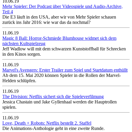
10.06.19
Mehr Spieler: Der Podcast über Videospiele und Audio-Archive,
Teil 4
Die E3 läuft in den USA, aber wir von Mehr Spieler schauen
zurück ins Jahr 2016: wie war das da nochmal?
11.06.19
Magic 8 Ball: Horror-Schmiede Blumhouse widmet sich dem
nächsten Kultspielzeug
Jeff Wadlow will mit dem schwarzen Kunststoffball für Schrecken
in den Kinos sorgen.
11.06.19
Marvel's Avengers: Erster Trailer zum Spiel und Startdatum enthüllt
Ab dem 15. Mai 2020 können Spieler in die Rollen der Marvel-
Helden schlüpfen.
11.06.19
The Division: Netflix sichert sich die Spieleverfilmung
Jessica Chastain und Jake Gyllenhaal werden die Hauptrollen
spielen.
11.06.19
Love, Death + Robots​: Netflix bestellt 2. Staffel
Die Animations-Anthologie geht in eine zweite Runde.