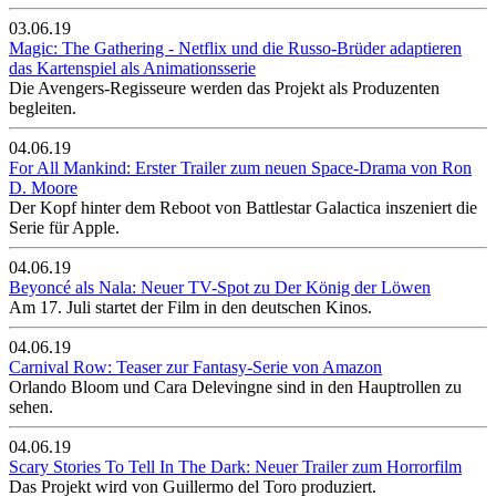
03.06.19
Magic: The Gathering - Netflix und die Russo-Brüder adaptieren
das Kartenspiel als Animationsserie
Die Avengers-Regisseure werden das Projekt als Produzenten
begleiten.
04.06.19
For All Mankind: Erster Trailer zum neuen Space-Drama von Ron
D. Moore
Der Kopf hinter dem Reboot von Battlestar Galactica inszeniert die
Serie für Apple.
04.06.19
Beyoncé als Nala: Neuer TV-Spot zu Der König der Löwen
Am 17. Juli startet der Film in den deutschen Kinos.
04.06.19
Carnival Row: Teaser zur Fantasy-Serie von Amazon
Orlando Bloom und Cara Delevingne sind in den Hauptrollen zu
sehen.
04.06.19
Scary Stories To Tell In The Dark: Neuer Trailer zum Horrorfilm
Das Projekt wird von Guillermo del Toro produziert.