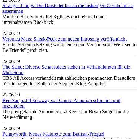
Stranger Things: Die Darsteller fassen die bisherigen Geschehnisse
zusammen
Vor dem Start von Staffel 3 gibt es noch einmal einen
unterhaltsamen Rückblick.
22.06.19
Veronica Mars: Sneak-Peek zum neuen Introsong veröffentlicht
Für die Serienfortsetzung wurde eine neue Version von "We Used to
Be Friends" produziert.
22.06.19
The Stand: Diverse Schauspieler stehen in Verhandlungen für die
Mini-Serie
CBS All Access verhandelt mit zahlreichen prominenten Darstellern
für die tragenden Rollen der Stephen-King-Adaption.
22.06.19
Red Sonja: Jill Soloway soll Comic-Adaption schreiben und
inszenieren
Die preisgekrönte Autorin ersetzt Regisseur Bryan Singer für die
Neuverfilmung.
22.06.19
Pennyworth: Neues Featurette zum Batman-Prequel