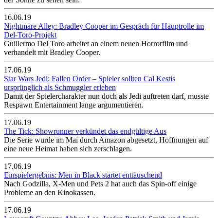
16.06.19
Nightmare Alley: Bradley Cooper im Gespräch für Hauptrolle im
Del-Toro-Projekt
Guillermo Del Toro arbeitet an einem neuen Horrorfilm und
verhandelt mit Bradley Cooper.
17.06.19
Star Wars Jedi: Fallen Order – Spieler sollten Cal Kestis
ursprünglich als Schmuggler erleben
Damit der Spielercharakter nun doch als Jedi auftreten darf, musste
Respawn Entertainment lange argumentieren.
17.06.19
The Tick: Showrunner verkündet das endgültige Aus
Die Serie wurde im Mai durch Amazon abgesetzt, Hoffnungen auf
eine neue Heimat haben sich zerschlagen.
17.06.19
Einspielergebnis: Men in Black startet enttäuschend
Nach Godzilla, X-Men und Pets 2 hat auch das Spin-off einige
Probleme an den Kinokassen.
17.06.19