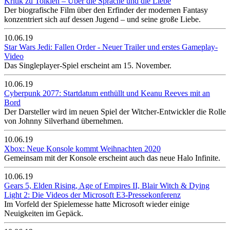
Kritik zu Tolkien – Über die Sprache und die Liebe
Der biografische Film über den Erfinder der modernen Fantasy
konzentriert sich auf dessen Jugend – und seine große Liebe.
10.06.19
Star Wars Jedi: Fallen Order - Neuer Trailer und erstes Gameplay-
Video
Das Singleplayer-Spiel erscheint am 15. November.
10.06.19
Cyberpunk 2077: Startdatum enthüllt und Keanu Reeves mit an
Bord
Der Darsteller wird im neuen Spiel der Witcher-Entwickler die Rolle
von Johnny Silverhand übernehmen.
10.06.19
Xbox: Neue Konsole kommt Weihnachten 2020
Gemeinsam mit der Konsole erscheint auch das neue Halo Infinite.
10.06.19
Gears 5, Elden Rising, Age of Empires II, Blair Witch & Dying
Light 2: Die Videos der Microsoft E3-Pressekonferenz
Im Vorfeld der Spielemesse hatte Microsoft wieder einige
Neuigkeiten im Gepäck.