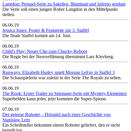
Langdon: Prequel-Serie zu Sakrileg, Illuminati und Inferno geplant
Die Serie soll einen jungen Rober Langdon in den Mittelpunkt
stellen.
06.06.19
Jessica Jones: Poster & Featurette zur 3. Staffel
Die finale Staffel kommt am 14. Juni.
06.06.19
Child's Play: Neuer Clip zum Chucky-Reboot
Die Regie bei der Neuverfilmung übernimmt Lars Klevberg.
06.06.19
Runways: Elizabeth Hurley spielt Morgan LeFay in Staffel 3
Die Schauspielerin war zuletzt in der Serie The Royals zu sehen.
06.06.19
The Rook: Erster Trailer zu Spionage-Serie mit Mystery-Elementen
Superhelden kann jeder, jetzt kommen die Super-Spione.
07.06.19
Der getreue Roboter – Hörspiel nach einer Geschichte von
Stanislaw Lem
Ein Schriftsteller bekommt einem Roboter geliefert, den er nicht
bestellt hat.