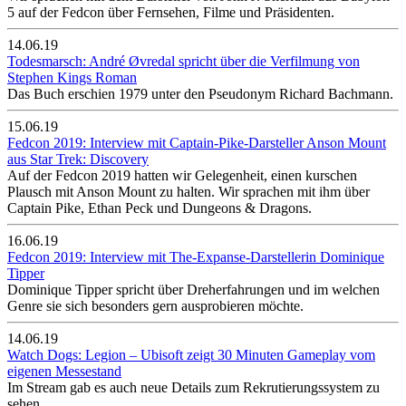
5 auf der Fedcon über Fernsehen, Filme und Präsidenten.
14.06.19
Todesmarsch: André Øvredal spricht über die Verfilmung von
Stephen Kings Roman
Das Buch erschien 1979 unter den Pseudonym Richard Bachmann.
15.06.19
Fedcon 2019: Interview mit Captain-Pike-Darsteller Anson Mount
aus Star Trek: Discovery
Auf der Fedcon 2019 hatten wir Gelegenheit, einen kurschen
Plausch mit Anson Mount zu halten. Wir sprachen mit ihm über
Captain Pike, Ethan Peck und Dungeons & Dragons.
16.06.19
Fedcon 2019: Interview mit The-Expanse-Darstellerin Dominique
Tipper
Dominique Tipper spricht über Dreherfahrungen und im welchen
Genre sie sich besonders gern ausprobieren möchte.
14.06.19
Watch Dogs: Legion – Ubisoft zeigt 30 Minuten Gameplay vom
eigenen Messestand
Im Stream gab es auch neue Details zum Rekrutierungssystem zu
sehen.