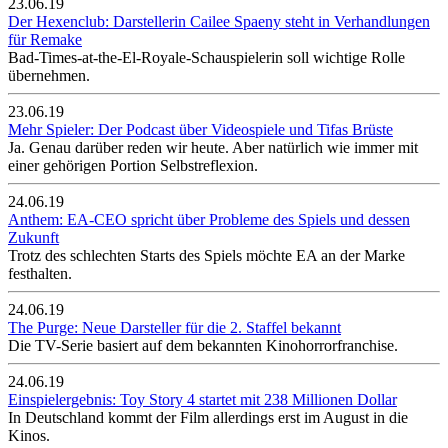
23.06.19
Der Hexenclub: Darstellerin Cailee Spaeny steht in Verhandlungen
für Remake
Bad-Times-at-the-El-Royale-Schauspielerin soll wichtige Rolle
übernehmen.
23.06.19
Mehr Spieler: Der Podcast über Videospiele und Tifas Brüste
Ja. Genau darüber reden wir heute. Aber natürlich wie immer mit
einer gehörigen Portion Selbstreflexion.
24.06.19
Anthem: EA-CEO spricht über Probleme des Spiels und dessen
Zukunft
Trotz des schlechten Starts des Spiels möchte EA an der Marke
festhalten.
24.06.19
The Purge: Neue Darsteller für die 2. Staffel bekannt
Die TV-Serie basiert auf dem bekannten Kinohorrorfranchise.
24.06.19
Einspielergebnis: Toy Story 4 startet mit 238 Millionen Dollar
In Deutschland kommt der Film allerdings erst im August in die
Kinos.