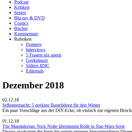
Podcast
Kritiken
Serien
Blu-ray & DVD
Comics
Bücher
Kommentare
Rubriken
Features
Interviews
5 Fragen nix sagen
Geekplauze
Sülters IDIC
Editorials
Dezember 2018
02.12.18
Selbstgemacht: 5 geekige Bastelideen für den Winter
Ein paar Vorschläge aus der DIY-Ecke, ob einfach zur eigenen Besch
01.12.18
The Mandalorian: Nick Nolte übernimmt Rolle in Star-Wars-Serie
Disney produziert die Serie für seinen eigenen Streamingdienst Disne