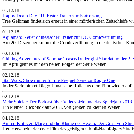
01.12.18
Happy Death Day 2U: Erster Trailer zur Fortsetzung
Tree Gelbman findet sich erneut in einer mörderischen Zeitschleife wi
01.12.18
Aquaman: Neuer chinesischer Trailer zur DC-Comicverfilmung
Am 20. Dezember kommt die Comicverfilmung in die deutschen Kin
02.12.18
Chilling Adventures of Sabrina: Teaser-Trailer gibt Startdatum der 2. 
Im April geht es mit den neuen Folgen der Serie weiter.
02.12.18
Star Wars: Showrunner für die Prequel-Serie zu Rogue One
In der Serie nimmt Diego Luna seine Rolle aus dem Film wieder auf.
02.12.18
Mehr Spieler: Der Podcast über Videospiele und das Spielejahr 2018
Ein kleiner Rückblick auf 2018, von großen zu kleinen Welten.
04.12.18
Anime-Kritik zu Mary und die Blume der Hexen: Der Geist von Studio
Heute erscheint der erste Film des geistigen Ghibli-Nachfolgers St