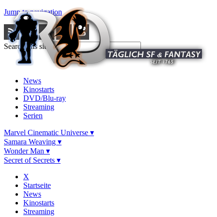
Jump to navigation
Search this site
News
Kinostarts
DVD/Blu-ray
Streaming
Serien
Marvel Cinematic Universe ▾
Samara Weaving ▾
Wonder Man ▾
Secret of Secrets ▾
X
Startseite
News
Kinostarts
Streaming