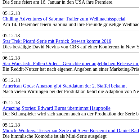
Die Serie feiert am 16. Januar in den USA ihre Premiere.
05.12.18
Chilling Adventures of Sabrina: Trailer zum Weihnachtsspecial
Am 14. Dezember feiern Sabrina und ihre Freunde gruselige Weihnac
05.12.18
Star Trek: Picard-Serie mit Patrick Stewart kommt 2019
Dies bestätigte David Nevins von CBS auf einer Konferenz in New Y
06.12.18
Star Wars Jedi: Fallen Order – Gerüchte über angeblichen Release 
Ein Reddit-Nutzer hat nach eigenen Angaben an einer Marketing-Prä
05.12.18
American Gods: Amazon gibt Startdatum der 2. Staffel bekannt
Nach vielen Wirrungen bei der Produktion kehrt die Adaption von Ne
05.12.18
Amazing Stories: Edward Burns übernimmt Hauptrolle
Der Schauspieler wird sich zudem auch an der Produktion der Serie be
05.12.18
Miracle Workers: Teaser zur Serie mit Steve Buscemi und Daniel Radc
Die himmlische Komödie ist als Mini-Serie ausgelegt.