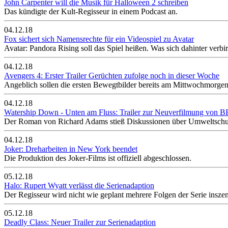
John Carpenter will die Musik für Halloween 2 schreiben
Das kündigte der Kult-Regisseur in einem Podcast an.
04.12.18
Fox sichert sich Namensrechte für ein Videospiel zu Avatar
Avatar: Pandora Rising soll das Spiel heißen. Was sich dahinter verbir
04.12.18
Avengers 4: Erster Trailer Gerüchten zufolge noch in dieser Woche
Angeblich sollen die ersten Bewegtbilder bereits am Mittwochmorgen 
04.12.18
Watership Down - Unten am Fluss: Trailer zur Neuverfilmung von B
Der Roman von Richard Adams stieß Diskussionen über Umweltschutz
04.12.18
Joker: Dreharbeiten in New York beendet
Die Produktion des Joker-Films ist offiziell abgeschlossen.
05.12.18
Halo: Rupert Wyatt verlässt die Serienadaption
Der Regisseur wird nicht wie geplant mehrere Folgen der Serie inszen
05.12.18
Deadly Class: Neuer Trailer zur Serienadaption