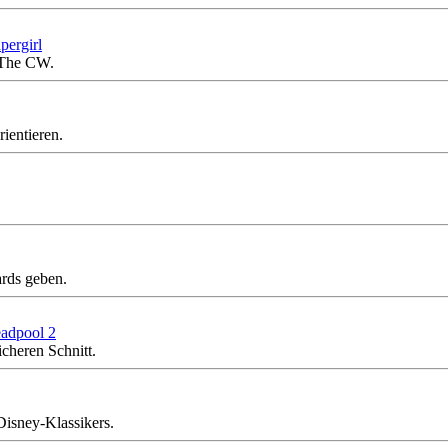
pergirl
 The CW.
ientieren.
ards geben.
eadpool 2
cheren Schnitt.
Disney-Klassikers.