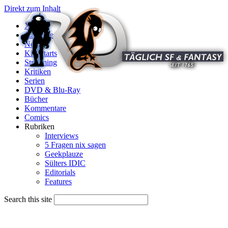
Direkt zum Inhalt
X
Startseite
News
Kinostarts
Streaming
Kritiken
Serien
DVD & Blu-Ray
Bücher
Kommentare
Comics
Rubriken
Interviews
5 Fragen nix sagen
Geekplauze
Sülters IDIC
Editorials
Features
Search this site