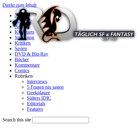
Direkt zum Inhalt
X
Startseite
News
Kinostarts
Streaming
Kritiken
Serien
DVD & Blu-Ray
Bücher
Kommentare
Comics
Rubriken
Interviews
5 Fragen nix sagen
Geekplauze
Sülters IDIC
Editorials
Features
Search this site