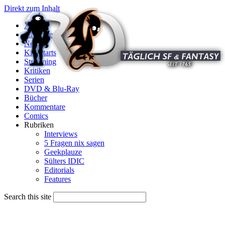
Direkt zum Inhalt
X
Startseite
News
Kinostarts
Streaming
Kritiken
Serien
DVD & Blu-Ray
Bücher
Kommentare
Comics
Rubriken
Interviews
5 Fragen nix sagen
Geekplauze
Sülters IDIC
Editorials
Features
Search this site