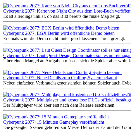
Cyberpunk 2077: Karte von Night City aus dem Lore-Buch veröffent
Es ist allerdings unklar, ob das Bild bereits die finale Map zeigt.
Cyberpunk 2077: EGX Berlin wird öffentliche Demo bieten
Erstmals wird die Demo nicht hinter geschlossenen Türen gezeigt.
Cyberpunk 2077: Laut Quest Design Coordinator soll es nur einzigar
Über einen Mangel an Aufgaben müssen sich die Spieler aber wohl
Cyberpunk 2077: Neue Details zum Crafting-System bekannt
Neben einfachen Verbrauchsgegenständen können Spieler auch Cybe
Cyberpunk 2077: Multiplayer und kostenlose DLCs offiziell bestätigt
Der Multiplayer wird aber erst nach dem Release erscheinen.
Cyberpunk 2077: 15 Minuten Gameplay veröffentlicht
Die gezeigten Szenen gehören zur Messe-Demo der E3 und der Ga