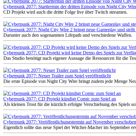
Cyberpunk 2077: Starttermin der dritten Episode von Night City Wi
CD Projekt wird auch die dritte Folge live über Twitch streamen.
Cyberpunk 2077: Night City Wire 2 bringt neue Gameplay und stellt 
Darunter auch den sogenannten Lifepath und verschiedene Waffen.
Cyberpunk 2077: CD Projekt wird keine Demo des Spiels zur Verfüg
Das Studio benötigt nach eigener Aussage die Ressourcen für die Tes
Cyberpunk 2077: Neuer Trailer zum Spiel veröffentlicht
Die erste Episode von Night City Wire bringt zudem jede Menge Neu
Cyberpunk 2077: CD Projekt kündigt Comic zum Spiel an
Als kleinen Trost für die kürzlich erfolgte Verschiebung des Spiels 
Cyberpunk 2077: Veröffentlichungstermin auf November verschobe
Eigentlich sollte das neue Spiel der Witcher-Macher im September er