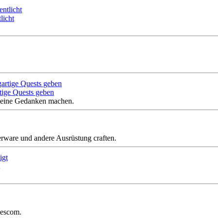
licht
tige Quests geben
 keine Gedanken machen.
rware und andere Ausrüstung craften.
mescom.