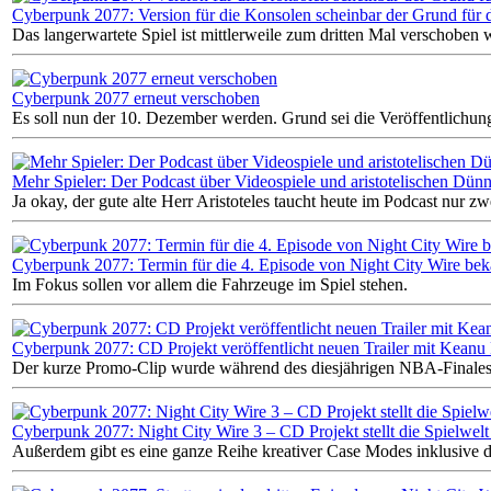
Cyberpunk 2077: Version für die Konsolen scheinbar der Grund für 
Das langerwartete Spiel ist mittlerweile zum dritten Mal verschoben
Cyberpunk 2077 erneut verschoben
Es soll nun der 10. Dezember werden. Grund sei die Veröffentlichun
Mehr Spieler: Der Podcast über Videospiele und aristotelischen Dünn
Ja okay, der gute alte Herr Aristoteles taucht heute im Podcast nur zw
Cyberpunk 2077: Termin für die 4. Episode von Night City Wire be
Im Fokus sollen vor allem die Fahrzeuge im Spiel stehen.
Cyberpunk 2077: CD Projekt veröffentlicht neuen Trailer mit Keanu
Der kurze Promo-Clip wurde während des diesjährigen NBA-Finales 
Cyberpunk 2077: Night City Wire 3 – CD Projekt stellt die Spielwel
Außerdem gibt es eine ganze Reihe kreativer Case Modes inklusive