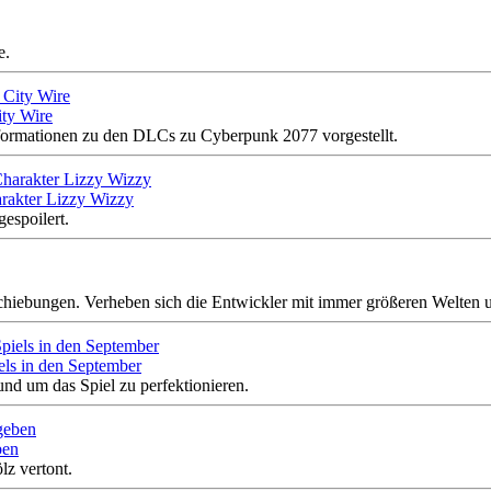
e.
ity Wire
formationen zu den DLCs zu Cyberpunk 2077 vorgestellt.
rakter Lizzy Wizzy
espoilert.
schiebungen. Verheben sich die Entwickler mit immer größeren Welten 
els in den September
nd um das Spiel zu perfektionieren.
ben
z vertont.