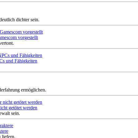
eutlich dichter sein.
amescom vorgestellt
ertont.
Cs und Fähigkeiten
lerfahrung ermöglichen.
cht getötet werden
walt sein.
ktere
liefern.