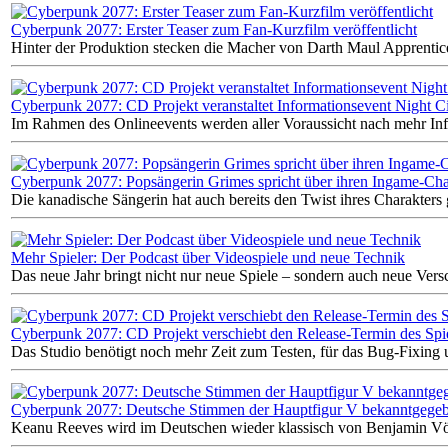
Cyberpunk 2077: Erster Teaser zum Fan-Kurzfilm veröffentlicht
Hinter der Produktion stecken die Macher von Darth Maul Apprentic
Cyberpunk 2077: CD Projekt veranstaltet Informationsevent Night C
Im Rahmen des Onlineevents werden aller Voraussicht nach mehr In
Cyberpunk 2077: Popsängerin Grimes spricht über ihren Ingame-Cha
Die kanadische Sängerin hat auch bereits den Twist ihres Charakters g
Mehr Spieler: Der Podcast über Videospiele und neue Technik
Das neue Jahr bringt nicht nur neue Spiele – sondern auch neue Ver
Cyberpunk 2077: CD Projekt verschiebt den Release-Termin des Spi
Das Studio benötigt noch mehr Zeit zum Testen, für das Bug-Fixing u
Cyberpunk 2077: Deutsche Stimmen der Hauptfigur V bekanntgege
Keanu Reeves wird im Deutschen wieder klassisch von Benjamin Völ