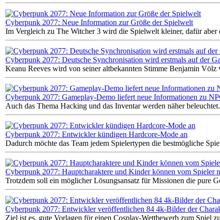
Cyberpunk 2077: Neue Information zur Größe der Spielwelt
Im Vergleich zu The Witcher 3 wird die Spielwelt kleiner, dafür aber d
Cyberpunk 2077: Deutsche Synchronisation wird erstmals auf der G
Keanu Reeves wird von seiner altbekannten Stimme Benjamin Völz v
Cyberpunk 2077: Gameplay-Demo liefert neue Informationen zu NP
Auch das Thema Hacking und das Inventar werden näher beleuchtet.
Cyberpunk 2077: Entwickler kündigen Hardcore-Mode an
Dadurch möchte das Team jedem Spielertypen die bestmögliche Spie
Cyberpunk 2077: Hauptcharaktere und Kinder können vom Spieler ni
Trotzdem soll ein möglicher Lösungsansatz für Missionen die pure Ge
Cyberpunk 2077: Entwickler veröffentlichen 84 4k-Bilder der Chara
Ziel ist es, gute Vorlagen für einen Cosplay-Wettbewerb zum Spiel zu 