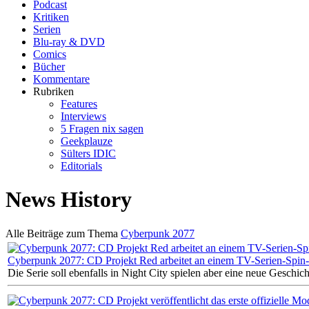
Podcast
Kritiken
Serien
Blu-ray & DVD
Comics
Bücher
Kommentare
Rubriken
Features
Interviews
5 Fragen nix sagen
Geekplauze
Sülters IDIC
Editorials
News History
Alle Beiträge zum Thema
Cyberpunk 2077
Cyberpunk 2077: CD Projekt Red arbeitet an einem TV-Serien-Spin-
Die Serie soll ebenfalls in Night City spielen aber eine neue Geschich