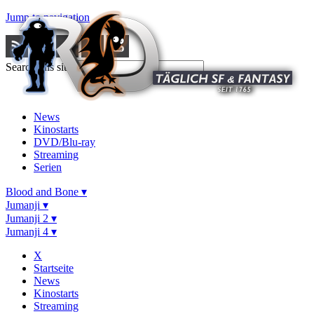
Jump to navigation
Search this site
News
Kinostarts
DVD/Blu-ray
Streaming
Serien
Blood and Bone ▾
Jumanji ▾
Jumanji 2 ▾
Jumanji 4 ▾
X
Startseite
News
Kinostarts
Streaming