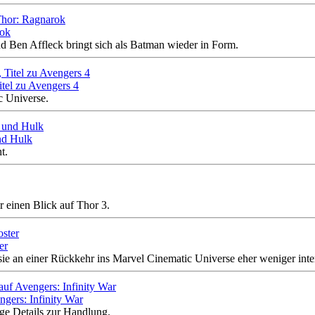
rok
Ben Affleck bringt sich als Batman wieder in Form.
tel zu Avengers 4
c Universe.
und Hulk
t.
 einen Blick auf Thor 3.
er
ie an einer Rückkehr ins Marvel Cinematic Universe eher weniger intere
gers: Infinity War
ge Details zur Handlung.