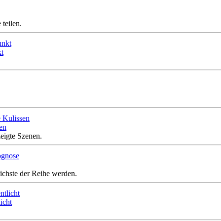
teilen.
kt
sen
zeigte Szenen.
eichste der Reihe werden.
icht