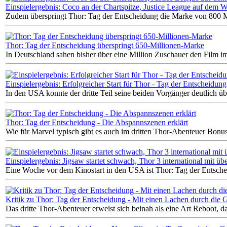
Einspielergebnis: Coco an der Chartspitze, Justice League auf dem 
Zudem überspringt Thor: Tag der Entscheidung die Marke von 800 Mi
Thor: Tag der Entscheidung überspringt 650-Millionen-Marke
In Deutschland sahen bisher über eine Million Zuschauer den Film i
Einspielergebnis: Erfolgreicher Start für Thor - Tag der Entscheidung
In den USA konnte der dritte Teil seine beiden Vorgänger deutlich üb
Thor: Tag der Entscheidung - Die Abspannszenen erklärt
Wie für Marvel typisch gibt es auch im dritten Thor-Abenteuer Bon
Einspielergebnis: Jigsaw startet schwach, Thor 3 international mit üb
Eine Woche vor dem Kinostart in den USA ist Thor: Tag der Entschei
Kritik zu Thor: Tag der Entscheidung - Mit einen Lachen durch die
Das dritte Thor-Abenteuer erweist sich beinah als eine Art Reboot, da