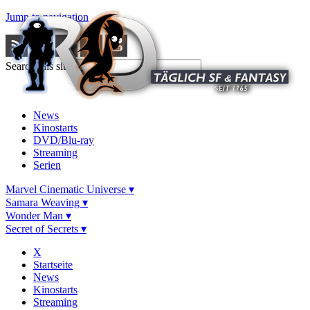
Jump to navigation
Search this site
News
Kinostarts
DVD/Blu-ray
Streaming
Serien
Marvel Cinematic Universe ▾
Samara Weaving ▾
Wonder Man ▾
Secret of Secrets ▾
X
Startseite
News
Kinostarts
Streaming