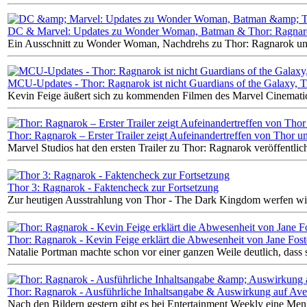
DC & Marvel: Updates zu Wonder Woman, Batman & Thor: Ragna
Ein Ausschnitt zu Wonder Woman, Nachdrehs zu Thor: Ragnarok und 
MCU-Updates - Thor: Ragnarok ist nicht Guardians of the Galaxy, Ti
Kevin Feige äußert sich zu kommenden Filmen des Marvel Cinemati
Thor: Ragnarok – Erster Trailer zeigt Aufeinandertreffen von Thor 
Marvel Studios hat den ersten Trailer zu Thor: Ragnarok veröffentlich
Thor 3: Ragnarok - Faktencheck zur Fortsetzung
Zur heutigen Ausstrahlung von Thor - The Dark Kingdom werfen wir
Thor: Ragnarok - Kevin Feige erklärt die Abwesenheit von Jane Fost
Natalie Portman machte schon vor einer ganzen Weile deutlich, dass s
Thor: Ragnarok - Ausführliche Inhaltsangabe & Auswirkung auf Aven
Nach den Bildern gestern gibt es bei Entertainment Weekly eine Men