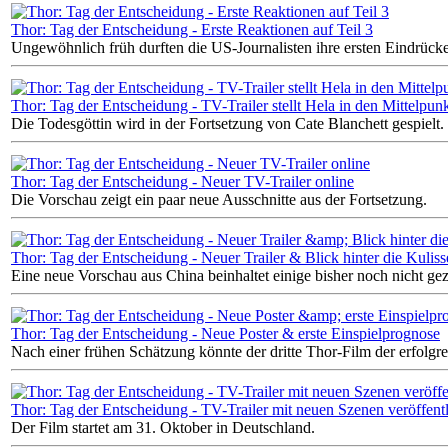
Thor: Tag der Entscheidung - Erste Reaktionen auf Teil 3
Ungewöhnlich früh durften die US-Journalisten ihre ersten Eindrücke 
Thor: Tag der Entscheidung - TV-Trailer stellt Hela in den Mittelpun
Die Todesgöttin wird in der Fortsetzung von Cate Blanchett gespielt.
Thor: Tag der Entscheidung - Neuer TV-Trailer online
Die Vorschau zeigt ein paar neue Ausschnitte aus der Fortsetzung.
Thor: Tag der Entscheidung - Neuer Trailer & Blick hinter die Kulis
Eine neue Vorschau aus China beinhaltet einige bisher noch nicht ge
Thor: Tag der Entscheidung - Neue Poster & erste Einspielprognose
Nach einer frühen Schätzung könnte der dritte Thor-Film der erfolgr
Thor: Tag der Entscheidung - TV-Trailer mit neuen Szenen veröffentl
Der Film startet am 31. Oktober in Deutschland.