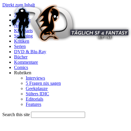
Direkt zum Inhalt
X
Startseite
News
Kinostarts
Streaming
Kritiken
Serien
DVD & Blu-Ray
Bücher
Kommentare
Comics
Rubriken
Interviews
5 Fragen nix sagen
Geekplauze
Sülters IDIC
Editorials
Features
Search this site