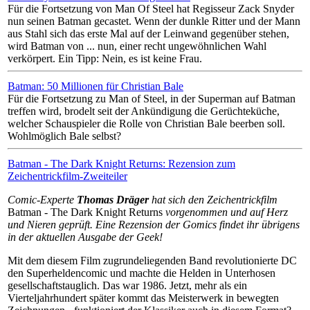
Für die Fortsetzung von Man Of Steel hat Regisseur Zack Snyder
nun seinen Batman gecastet. Wenn der dunkle Ritter und der Mann
aus Stahl sich das erste Mal auf der Leinwand gegenüber stehen,
wird Batman von ... nun, einer recht ungewöhnlichen Wahl
verkörpert. Ein Tipp: Nein, es ist keine Frau.
Batman: 50 Millionen für Christian Bale
Für die Fortsetzung zu Man of Steel, in der Superman auf Batman
treffen wird, brodelt seit der Ankündigung die Gerüchteküche,
welcher Schauspieler die Rolle von Christian Bale beerben soll.
Wohlmöglich Bale selbst?
Batman - The Dark Knight Returns: Rezension zum
Zeichentrickfilm-Zweiteiler
Comic-Experte
Thomas Dräger
hat sich den Zeichentrickfilm
Batman - The Dark Knight Returns
vorgenommen und auf Herz
und Nieren geprüft. Eine Rezension der Gomics findet ihr übrigens
in der aktuellen Ausgabe der Geek!
Mit dem diesem Film zugrundeliegenden Band revolutionierte DC
den Superheldencomic und machte die Helden in Unterhosen
gesellschaftstauglich. Das war 1986. Jetzt, mehr als ein
Vierteljahrhundert später kommt das Meisterwerk in bewegten