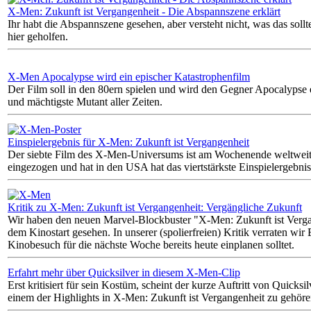
X-Men: Zukunft ist Vergangenheit - Die Abspannszene erklärt
Ihr habt die Abspannszene gesehen, aber versteht nicht, was das soll
hier geholfen.
X-Men Apocalypse wird ein epischer Katastrophenfilm
Der Film soll in den 80ern spielen und wird den Gegner Apocalypse ei
und mächtigste Mutant aller Zeiten.
Einspielergebnis für X-Men: Zukunft ist Vergangenheit
Der siebte Film des X-Men-Universums ist am Wochenende weltweit
eingezogen und hat in den USA hat das viertstärkste Einspielergebnis
Kritik zu X-Men: Zukunft ist Vergangenheit: Vergängliche Zukunft
Wir haben den neuen Marvel-Blockbuster "X-Men: Zukunft ist Verga
dem Kinostart gesehen. In unserer (spolierfreien) Kritik verraten wir 
Kinobesuch für die nächste Woche bereits heute einplanen solltet.
Erfahrt mehr über Quicksilver in diesem X-Men-Clip
Erst kritisiert für sein Kostüm, scheint der kurze Auftritt von Quicksil
einem der Highlights in X-Men: Zukunft ist Vergangenheit zu gehöre