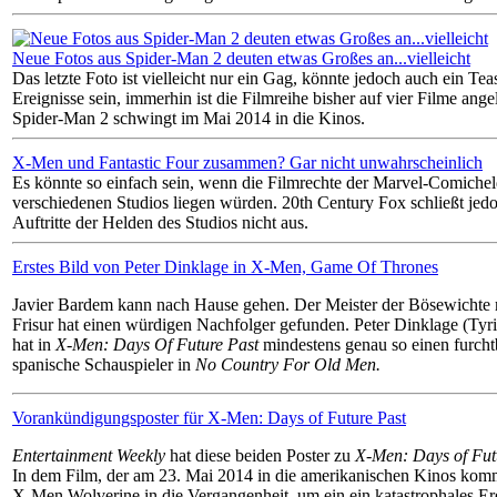
Neue Fotos aus Spider-Man 2 deuten etwas Großes an...vielleicht
Das letzte Foto ist vielleicht nur ein Gag, könnte jedoch auch ein T
Ereignisse sein, immerhin ist die Filmreihe bisher auf vier Filme an
Spider-Man 2 schwingt im Mai 2014 in die Kinos.
X-Men und Fantastic Four zusammen? Gar nicht unwahrscheinlich
Es könnte so einfach sein, wenn die Filmrechte der Marvel-Comichel
verschiedenen Studios liegen würden. 20th Century Fox schließt jed
Auftritte der Helden des Studios nicht aus.
Erstes Bild von Peter Dinklage in X-Men, Game Of Thrones
Javier Bardem kann nach Hause gehen. Der Meister der Bösewichte m
Frisur hat einen würdigen Nachfolger gefunden. Peter Dinklage (Tyr
hat in
X-Men: Days Of Future Past
mindestens genau so einen furchtb
spanische Schauspieler in
No Country For Old Men.
Vorankündigungsposter für X-Men: Days of Future Past
Entertainment Weekly
hat diese beiden Poster zu
X-Men: Days of Fut
In dem Film, der am 23. Mai 2014 in die amerikanischen Kinos komm
X-Men Wolverine in die Vergangenheit, um ein ein katastrophales Ere