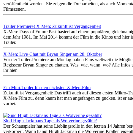
veröffentlicht worden. Sie zeigen die Dreharbeiten, als auch Momen
Filmszenen.
Trailer-Premiere! X-Men: Zukunft ist Vergangenheit
X-Men: Days of Future Past basiert auf einem populären, gleichna
dem Jahr 1981. Im Mai 2014 kommt der Film in die Kinos und hier ist
Trailer.
X-Men: Live-Chat mit Bryan Singer am 28. Oktober
Vor der Trailer-Premiere am Montag haben Fans weltweit die Möglic
Regisseur Bryan Singer zu chatten. Was, wie, wann, wo? Alle Infos 
ihr hier.
Ein Mini-Trailer für den nächsten X-Men-Film
Zukunft ist Vergangenheit: Das trifft auch auf diesen ersten Mikro-Tra
X-Men-Film zu, denn kaum hat man angefangen zu gucken, ist er au
vorbei.
Sind Hugh Jackmans Tage als Wolverine gezählt?
Der Schauspieler hat seine Lieblingsrolle in den letzten 14 Jahren ber
verkörpert. Wann hängt Hugh Jackman die Wolverine-Krallen eigent