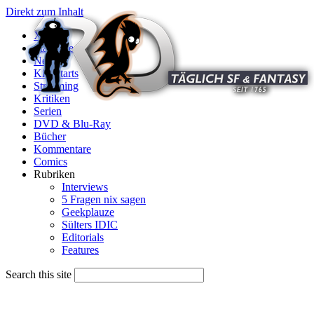
Direkt zum Inhalt
X
Startseite
News
Kinostarts
Streaming
Kritiken
Serien
DVD & Blu-Ray
Bücher
Kommentare
Comics
Rubriken
Interviews
5 Fragen nix sagen
Geekplauze
Sülters IDIC
Editorials
Features
Search this site