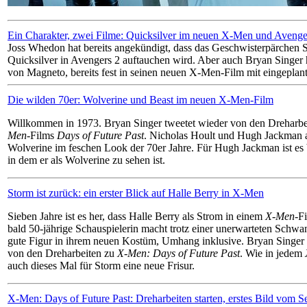
Ein Charakter, zwei Filme: Quicksilver im neuen X-Men und Avenge
Joss Whedon hat bereits angekündigt, dass das Geschwisterpärchen S
Quicksilver in Avengers 2 auftauchen wird. Aber auch Bryan Singer 
von Magneto, bereits fest in seinen neuen X-Men-Film mit eingeplant
Die wilden 70er: Wolverine und Beast im neuen X-Men-Film
Willkommen in 1973. Bryan Singer tweetet wieder von den Dreharb
Men
-Films
Days of Future Past
. Nicholas Hoult und Hugh Jackman a
Wolverine im feschen Look der 70er Jahre. Für Hugh Jackman ist es be
in dem er als Wolverine zu sehen ist.
Storm ist zurück: ein erster Blick auf Halle Berry in X-Men
Sieben Jahre ist es her, dass Halle Berry als Strom in einem
X-Men
-F
bald 50-jährige Schauspielerin macht trotz einer unerwarteten Schwan
gute Figur in ihrem neuen Kostüm, Umhang inklusive. Bryan Singer t
von den Dreharbeiten zu
X-Men: Days of Future Past
. Wie in jedem
auch dieses Mal für Storm eine neue Frisur.
X-Men: Days of Future Past: Dreharbeiten starten, erstes Bild vom S