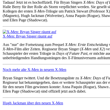
Tadaaa! Jetzt ist es hochoffiziell. Für Bryan Singers
X-Men: Days of 
Halle Berry für ihre Rolle als Storm verpflichtet werden. Sie gesellt s
Kollegen der ersten
X-Men
-Trilogie um Patrick Stewart (Professor X
(Magneto), Hugh Jackman (Wolverine), Anna Paquin (Rogue), Sha
und Ellen Page (Shadowcat).
X-Men: Bryan Singer räumt auf
Aus "nur" der Fortsetzung zum Prequel
X-Men: Erste Entscheidung
w
X-Men
-Film aller Zeiten. Regisseur Bryan Singer (
X-Men
und
X2
) v
Schauspieler der ersten Trilogie in
Days of Future Past
, er möchte au
unbefriedigenden Handlungssträngen des
X
-Filmuniversums aufräum
Noch mehr alte X-Men in neuem X-Men
Bryan Singer twittert. Und die Besetzungsliste zu
X-Men: Days of Fu
Regisseur hat bekanntgegeben, dass er weitere Schauspieler aus der 
für den neuen Film gewinnen konnte: Anna Paquin (Rogue), Shawn
Ellen Page (Shadowcat) sind offiziell jetzt auch dabei.
Hugh Jackman über den neuen X-Men