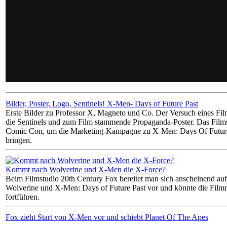
Bilder, Poster, Logo, Sentinels! X-Men- Days of Future Past
Erste Bilder zu Professor X, Magneto und Co. Der Versuch eines Film
die Sentinels und zum Film stammende Propaganda-Poster. Das Films
Comic Con, um die Marketing-Kampagne zu X-Men: Days Of Future 
bringen.
Kommt nach Wolverine und X-Men die X-Force?
Beim Filmstudio 20th Century Fox bereitet man sich anscheinend auf
Wolverine und X-Men: Days of Future Past vor und könnte die Filmr
fortführen.
Fox zieht Start von X-Men vor und schiebt Planet Of The Apes