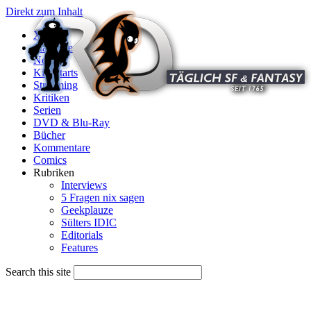
Direkt zum Inhalt
X
Startseite
News
Kinostarts
Streaming
Kritiken
Serien
DVD & Blu-Ray
Bücher
Kommentare
Comics
Rubriken
Interviews
5 Fragen nix sagen
Geekplauze
Sülters IDIC
Editorials
Features
Search this site