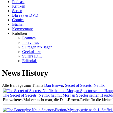
Podcast
Kritiken
Serien
Blu-ray & DVD
Comics
Bücher
Kommentare
Rubriken
Features
Interviews
5 Fragen nix sagen
Geekplauze
Sülters IDIC
Editorials
News History
Alle Beiträge zum Thema
Dan Brown
,
Secret of Secrets
,
Netflix
The Secret of Secrets: Netflix hat mit Morgan Spector seinen Hauptda
Ein weiteres Mal versucht man, die Dan-Brown-Reihe für die kleine