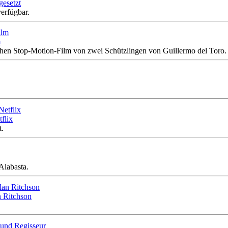
gesetzt
verfügbar.
m
schen Stop-Motion-Film von zwei Schützlingen von Guillermo del Toro.
flix
t.
Alabasta.
n Ritchson