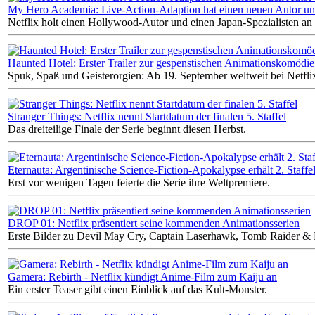
My Hero Academia: Live-Action-Adaption hat einen neuen Autor un
Netflix holt einen Hollywood-Autor und einen Japan-Spezialisten an
Haunted Hotel: Erster Trailer zur gespenstischen Animationskomödie
Spuk, Spaß und Geisterorgien: Ab 19. September weltweit bei Netfli
Stranger Things: Netflix nennt Startdatum der finalen 5. Staffel
Das dreiteilige Finale der Serie beginnt diesen Herbst.
Eternauta: Argentinische Science-Fiction-Apokalypse erhält 2. Staffe
Erst vor wenigen Tagen feierte die Serie ihre Weltpremiere.
DROP 01: Netflix präsentiert seine kommenden Animationsserien
Erste Bilder zu Devil May Cry, Captain Laserhawk, Tomb Raider & M
Gamera: Rebirth - Netflix kündigt Anime-Film zum Kaiju an
Ein erster Teaser gibt einen Einblick auf das Kult-Monster.