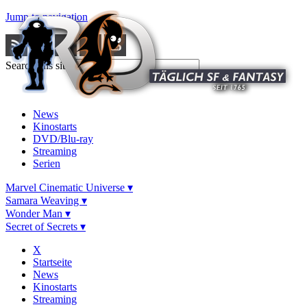
Jump to navigation
Search this site
News
Kinostarts
DVD/Blu-ray
Streaming
Serien
Marvel Cinematic Universe ▾
Samara Weaving ▾
Wonder Man ▾
Secret of Secrets ▾
X
Startseite
News
Kinostarts
Streaming