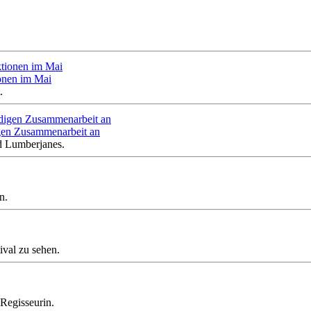
onen im Mai
.
gen Zusammenarbeit an
d Lumberjanes.
n.
ival zu sehen.
Regisseurin.