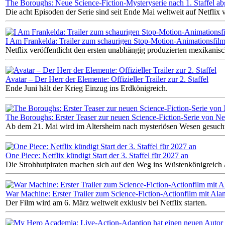
The Boroughs: Neue Science-Fiction-Mysteryserie nach 1. Staffel ab
Die acht Episoden der Serie sind seit Ende Mai weltweit auf Netflix 
I Am Frankelda: Trailer zum schaurigen Stop-Motion-Animationsfil
Netflix veröffentlicht den ersten unabhängig produzierten mexikani
Avatar – Der Herr der Elemente: Offizieller Trailer zur 2. Staffel
Ende Juni hält der Krieg Einzug ins Erdkönigreich.
The Boroughs: Erster Teaser zur neuen Science-Fiction-Serie von Net
Ab dem 21. Mai wird im Altersheim nach mysteriösen Wesen gesuch
One Piece: Netflix kündigt Start der 3. Staffel für 2027 an
Die Strohhutpiraten machen sich auf den Weg ins Wüstenkönigreich 
War Machine: Erster Trailer zum Science-Fiction-Actionfilm mit Ala
Der Film wird am 6. März weltweit exklusiv bei Netflix starten.