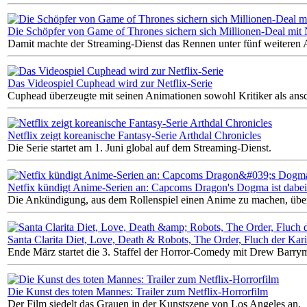
Die Schöpfer von Game of Thrones sichern sich Millionen-Deal mit 
Damit machte der Streaming-Dienst das Rennen unter fünf weiteren 
Das Videospiel Cuphead wird zur Netflix-Serie
Cuphead überzeugte mit seinen Animationen sowohl Kritiker als ans
Netflix zeigt koreanische Fantasy-Serie Arthdal Chronicles
Die Serie startet am 1. Juni global auf dem Streaming-Dienst.
Netfix kündigt Anime-Serien an: Capcoms Dragon's Dogma ist dabei
Die Ankündigung, aus dem Rollenspiel einen Anime zu machen, über
Santa Clarita Diet, Love, Death & Robots, The Order, Fluch der Karib
Ende März startet die 3. Staffel der Horror-Comedy mit Drew Barrym
Die Kunst des toten Mannes: Trailer zum Netflix-Horrorfilm
Der Film siedelt das Grauen in der Kunstszene von Los Angeles an.