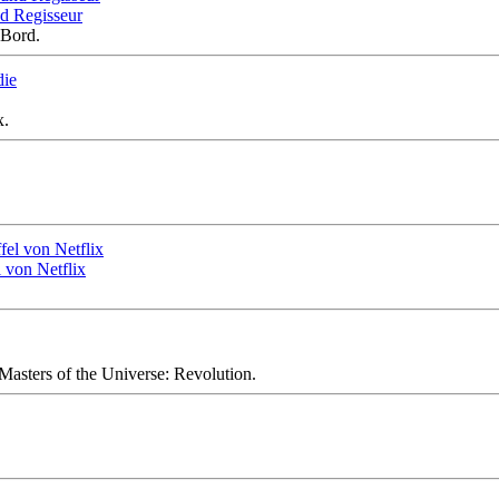
d Regisseur
 Bord.
x.
l von Netflix
asters of the Universe: Revolution.