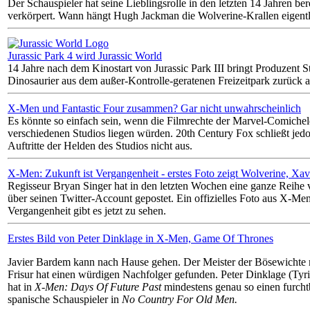
Der Schauspieler hat seine Lieblingsrolle in den letzten 14 Jahren ber
verkörpert. Wann hängt Hugh Jackman die Wolverine-Krallen eigent
Jurassic Park 4 wird Jurassic World
14 Jahre nach dem Kinostart von Jurassic Park III bringt Produzent S
Dinosaurier aus dem außer-Kontrolle-geratenen Freizeitpark zurück 
X-Men und Fantastic Four zusammen? Gar nicht unwahrscheinlich
Es könnte so einfach sein, wenn die Filmrechte der Marvel-Comichel
verschiedenen Studios liegen würden. 20th Century Fox schließt jed
Auftritte der Helden des Studios nicht aus.
X-Men: Zukunft ist Vergangenheit - erstes Foto zeigt Wolverine, X
Regisseur Bryan Singer hat in den letzten Wochen eine ganze Reihe
über seinen Twitter-Account gepostet. Ein offizielles Foto aus X-Men
Vergangenheit gibt es jetzt zu sehen.
Erstes Bild von Peter Dinklage in X-Men, Game Of Thrones
Javier Bardem kann nach Hause gehen. Der Meister der Bösewichte m
Frisur hat einen würdigen Nachfolger gefunden. Peter Dinklage (Tyr
hat in
X-Men: Days Of Future Past
mindestens genau so einen furchtb
spanische Schauspieler in
No Country For Old Men.