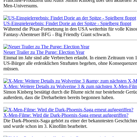
Franchise-Produzent und Autor Simon Kinberg über den aktuellen S
Men-Universums.
US-Einspielergebnis: Findet Dorie an der Spitze - Spielberg floppt
Während die Pixar-Fortsetzung in den USA weiterhin für volle Kinosäl
Fantasy-Abenteuer BFG - Big Friendly Giant schwach.
Neuer Trailer zu The Purge: Election Year
Einmal im Jahr sind alle Verbrechen erlaubt. In einem Zeitraum von 
US-Bürger alle erdenklichen Straftaten begehen, ohne Konsequenzen
müssen.
X-Men: Weitere Details zu Wolverine 3 & zum nächsten X-Men-Fil
Simon Kinberg bestätigt durch die Blume nicht nur bestehende Gerüch
außerdem, dass die Dreharbeiten bereits begonnen haben.
X-Men-Filme: Wird die Dark-Phoenix-Saga erneut aufgegriffen?
Die Dark-Phoenix-Saga gehört zu einer der bekanntesten Geschich
und wurde schon im 3. Kinofilm bearbeitet.