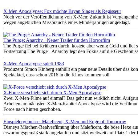
X-Men Apocalypse: Fox möchte Bryan Singer als Regisseur
Noch vor der Veröffentlichung von X-Men: Zukunft ist Vergangenhe
wegen angeblichen Missbrauchs eines Minderjährigen angeklagt.
The Purge: Anarchy - Neuer Trailer für den Horrorfilm
The Purge fiel bei Kritikern durch, kostete aber wenig Geld und lief s
Fortsetzung The Purge - Anarchy legt den Fokus auf die Geschehnisse
X-Men Apocalypse spielt 1983
Produzent Simon Kinberg enthüllt ein paar neue Details über das 
Spektaktel, dass schon 2016 in die Kinos kommen soll.
X-Force verschiebt sich durch X-Men Apocalypse
Zwei X-Men-Filme auf einmal? Das geht nun wirklich nicht. Aufgru
Arbeiten am nächsten X-Men-Kapitel Apocalypse wird die Verfilmun
Force nach hinten geschoben.
Einspielergebnisse: Maleficent, X-Men und Edge of Tomorrow
Disneys Märchen-Realverfilmung über Maleficent, die böse Hexe aus
erwartungsgemäß stark angelaufen und sitzt weltweit auf Platz 1 der 