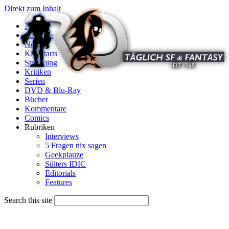
Direkt zum Inhalt
X
Startseite
News
Kinostarts
Streaming
Kritiken
Serien
DVD & Blu-Ray
Bücher
Kommentare
Comics
Rubriken
Interviews
5 Fragen nix sagen
Geekplauze
Sülters IDIC
Editorials
Features
Search this site