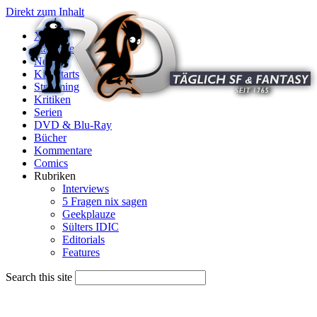
Direkt zum Inhalt
X
Startseite
News
Kinostarts
Streaming
Kritiken
Serien
DVD & Blu-Ray
Bücher
Kommentare
Comics
Rubriken
Interviews
5 Fragen nix sagen
Geekplauze
Sülters IDIC
Editorials
Features
Search this site