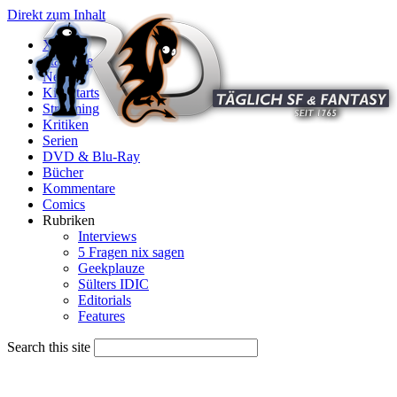
Direkt zum Inhalt
X
Startseite
News
Kinostarts
Streaming
Kritiken
Serien
DVD & Blu-Ray
Bücher
Kommentare
Comics
Rubriken
Interviews
5 Fragen nix sagen
Geekplauze
Sülters IDIC
Editorials
Features
Search this site