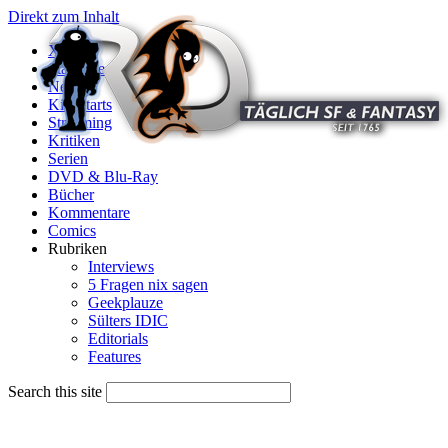
Direkt zum Inhalt
X
Startseite
News
Kinostarts
Streaming
Kritiken
Serien
DVD & Blu-Ray
Bücher
Kommentare
Comics
Rubriken
Interviews
5 Fragen nix sagen
Geekplauze
Sülters IDIC
Editorials
Features
Search this site