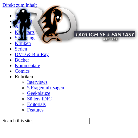
Direkt zum Inhalt
X
Startseite
News
Kinostarts
Streaming
Kritiken
Serien
DVD & Blu-Ray
Bücher
Kommentare
Comics
Rubriken
Interviews
5 Fragen nix sagen
Geekplauze
Sülters IDIC
Editorials
Features
Search this site