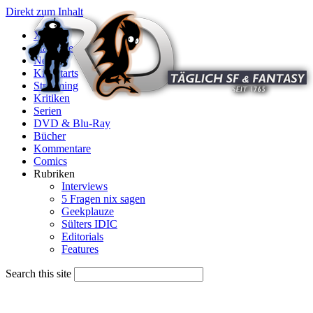
Direkt zum Inhalt
X
Startseite
News
Kinostarts
Streaming
Kritiken
Serien
DVD & Blu-Ray
Bücher
Kommentare
Comics
Rubriken
Interviews
5 Fragen nix sagen
Geekplauze
Sülters IDIC
Editorials
Features
Search this site