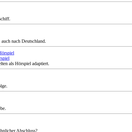
chiff.
n auch nach Deutschland.
rspiel
ten als Hörspiel adaptiert.
lge.
ebe.
öhnlicher Abschluss?