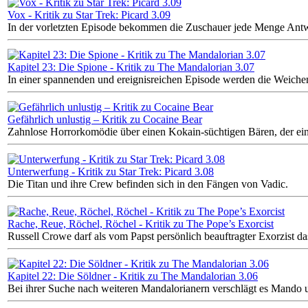
Vox - Kritik zu Star Trek: Picard 3.09
In der vorletzten Episode bekommen die Zuschauer jede Menge Antwo
Kapitel 23: Die Spione - Kritik zu The Mandalorian 3.07
In einer spannenden und ereignisreichen Episode werden die Weichen f
Gefährlich unlustig – Kritik zu Cocaine Bear
Zahnlose Horrorkomödie über einen Kokain-süchtigen Bären, der ei
Unterwerfung - Kritik zu Star Trek: Picard 3.08
Die Titan und ihre Crew befinden sich in den Fängen von Vadic.
Rache, Reue, Röchel, Röchel - Kritik zu The Pope’s Exorcist
Russell Crowe darf als vom Papst persönlich beauftragter Exorzist 
Kapitel 22: Die Söldner - Kritik zu The Mandalorian 3.06
Bei ihrer Suche nach weiteren Mandalorianern verschlägt es Mando 