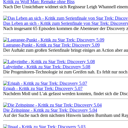
Kritik zu Wolf Man: Remake ohne Biss
Nach Der Unsichtbare widmet sich Regisseur Leigh Whannell einem a
Das Leben an sich - Kritik zum Serienfinale von Star Trek: Discover
Nach insgesamt 65 Episoden kommen die Abenteuer der Discovery z
Lagrange-Punkt - Kritik zu Star Trek: Discovery 5.09
Der Auftakt zum großen Serienfinale bringt einiges an Action aber 
Labyrinthe - Kritik zu Star Trek: Discovery 5.08
Die Progenitoren-Technologie ist zum Greifen nah. Es fehlt nur noch
Erigah - Kritik zu Star Trek: Discovery 5.07
Nachdem Moll und L'ak gefasst werden konnten, findet sich die Disc
Die Zeitspinne - Kritik zu Star Trek: Discovery 5.04
Auf der Suche nach dem nächsten Hinweis landen Burnham und Rayner