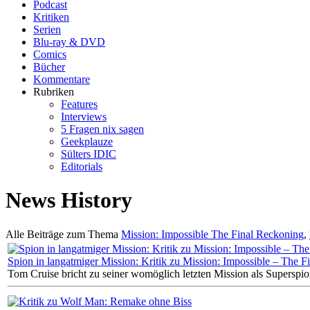
Podcast
Kritiken
Serien
Blu-ray & DVD
Comics
Bücher
Kommentare
Rubriken
Features
Interviews
5 Fragen nix sagen
Geekplauze
Sülters IDIC
Editorials
News History
Alle Beiträge zum Thema
Mission: Impossible The Final Reckoning
,
Spion in langatmiger Mission: Kritik zu Mission: Impossible – The 
Tom Cruise bricht zu seiner womöglich letzten Mission als Superspi