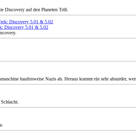
e Discovery auf den Planeten Trill.
ek: Discovery 5.01 & 5.02
iscovery.
smaschine haufenweise Nazis ab. Heraus kommt ein sehr absurder, wenn
 Schlacht.
e.