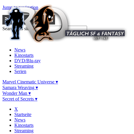
Jump to navigation
Search this site
News
Kinostarts
DVD/Blu-ray
Streaming
Serien
Marvel Cinematic Universe ▾
Samara Weaving ▾
Wonder Man ▾
Secret of Secrets ▾
X
Startseite
News
Kinostarts
Streaming